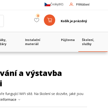
Česky
(Kč)
Přihlášení
0
Košík je prázdný
áky,
Instalační
Půjčovna
Školení,
žáry
materiál
služby
ování a výstavba
i
ře fungující WiFi sítě. Na školení se dozvíte, jaké jsou
 informace