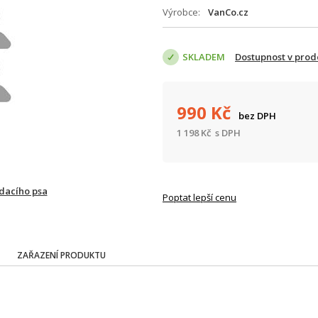
Výrobce
VanCo.cz
SKLADEM
Dostupnost v prod
990
Kč
bez DPH
1 198
Kč
s DPH
ídacího psa
Poptat lepší cenu
ZAŘAZENÍ PRODUKTU