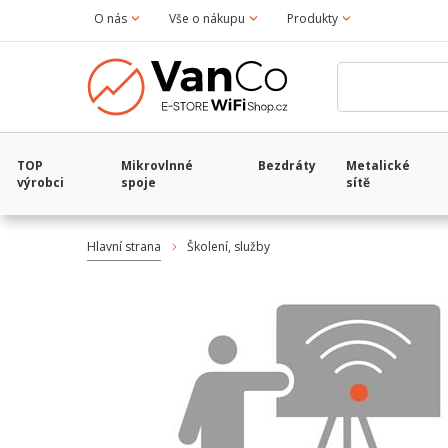
O nás
Vše o nákupu
Produkty
TOP
Mikrovlnné
Bezdráty
Metalické
výrobci
spoje
sítě
Hlavní strana
Školení, služby