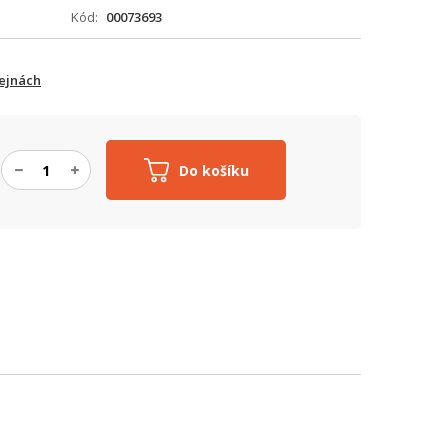
Kód
00073693
ejnách
Do košíku