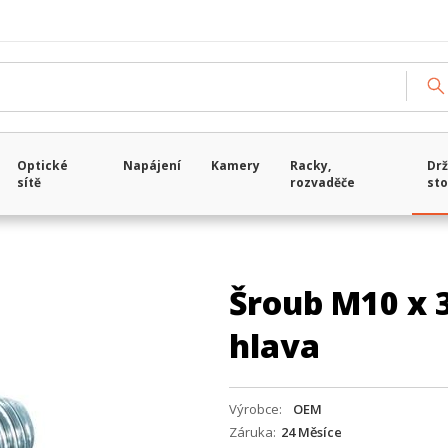
Optické
Napájení
Kamery
Racky,
Drž
sítě
rozvaděče
sto
Šroub M10 x 
hlava
Výrobce
OEM
Záruka
24 Měsíce