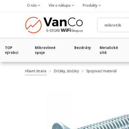
O nás
Vše o nákupu
Produkty
TOP
Mikrovlnné
Bezdráty
Metalické
výrobci
spoje
sítě
Hlavní strana
Držáky, stožáry
Spojovací materiál