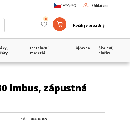
Česky
(Kč)
Přihlášení
0
Košík je prázdný
áky,
Instalační
Půjčovna
Školení,
žáry
materiál
služby
30 imbus, zápustná
Kód
00030305