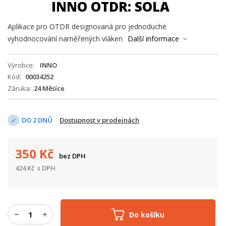
INNO OTDR: SOLA
Aplikace pro OTDR designovaná pro jednoduché
vyhodnocování naměřených vláken
Další informace
Výrobce
INNO
Kód
00034252
Záruka
24 Měsíce
DO 2 DNŮ
Dostupnost v prodejnách
350
Kč
bez DPH
424
Kč
s DPH
Do košíku