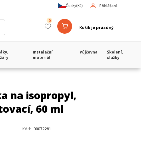
Česky
(Kč)
Přihlášení
0
Košík je prázdný
áky,
Instalační
Půjčovna
Školení,
žáry
materiál
služby
a na isopropyl,
tovací, 60 ml
Kód
00072281