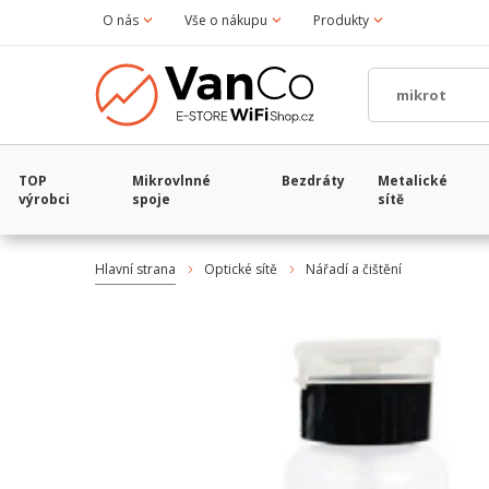
O nás
Vše o nákupu
Produkty
TOP
Mikrovlnné
Bezdráty
Metalické
výrobci
spoje
sítě
Hlavní strana
Optické sítě
Nářadí a čištění