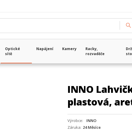
Optické
Napájení
Kamery
Racky,
Drž
sítě
rozvaděče
sto
INNO Lahvičk
plastová, are
Výrobce
INNO
Záruka
24 Měsíce