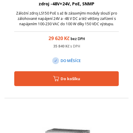
zdroj -48V+24V, PoE, SNMP
Záložní zdroj LS150 PoE s až 8i zásuvnými moduly slouží pro
zálohované napájení 24V a -48 V DC a též většiny zařízení s
napájením 100-230 VAC do 100 W díky 150 VDC výstupu.
29 620
Kč
bez DPH
35 840
Kč
s DPH
DO MĚSÍCE
Do košíku