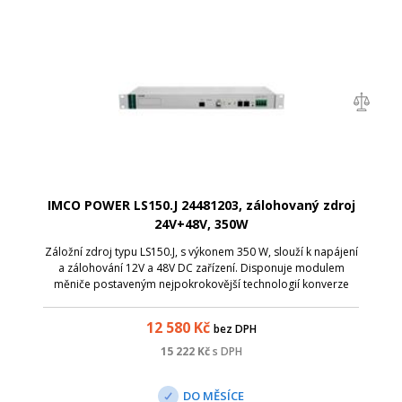
IMCO POWER LS150.J 24481203, zálohovaný zdroj
24V+48V, 350W
Záložní zdroj typu LS150.J, s výkonem 350 W, slouží k napájení
a zálohování 12V a 48V DC zařízení. Disponuje modulem
měniče postaveným nejpokrokovější technologií konverze
energie, s ohledem na maximální účinnost.
12 580
Kč
bez DPH
15 222
Kč
s DPH
DO MĚSÍCE