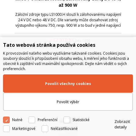
až 900 W
Záložní zdroje typu LS1000.H slouží k zálohovanému napájení
24 V DC nebo 48 V DC. Dle varianty může dosahovat zdroj
výstupního výkonu 750, resp. 900 W a to buď v jedné napájecí
hladině nebo ve verzi s dvěmi výstupními napětími.
12 810
Kč
od
bez DPH
Tato webová stránka používá cookies
od
15 500
Kč
s DPH
K provozování našeho webu využíváme takzvané cookies. Cookies jsou
soubory sloužící k přizpůsobení obsahu webu, k měření jeho funkčnosti a
obecně k zajištění vaší maximální spokojenosti. Dejte nám vědět o svých
preferencích.
Povolit všechny cookies
Povolit výběr
Nutné
Preferenční
Statistické
Zobrazit
detaily
Marketingové
Neklasifikované