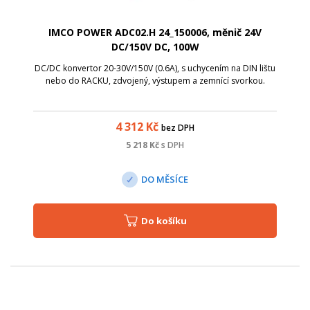
IMCO POWER ADC02.H 24_150006, měnič 24V
DC/150V DC, 100W
DC/DC konvertor 20-30V/150V (0.6A), s uchycením na DIN lištu
nebo do RACKU, zdvojený, výstupem a zemnící svorkou.
4 312
Kč
bez DPH
5 218
Kč
s DPH
DO MĚSÍCE
Do košíku