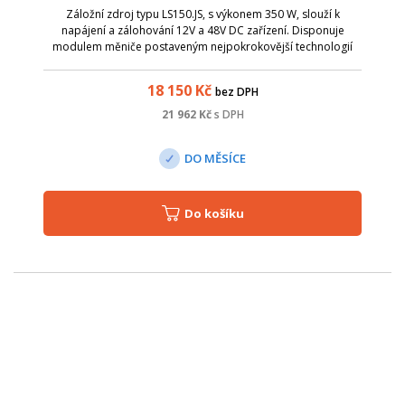
Záložní zdroj typu LS150.JS, s výkonem 350 W, slouží k
napájení a zálohování 12V a 48V DC zařízení. Disponuje
modulem měniče postaveným nejpokrokovější technologií
konverze energie, s ohledem na maximální účinnost.
18 150
Kč
bez DPH
21 962
Kč
s DPH
DO MĚSÍCE
Do košíku