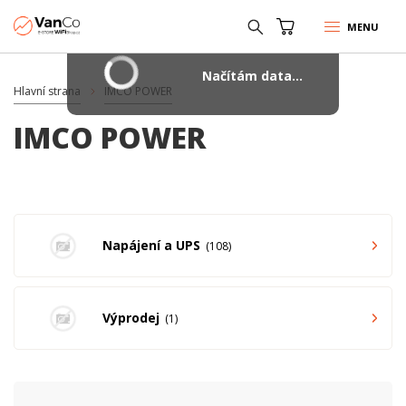
MENU
Načítám data...
Hlavní strana
IMCO POWER
IMCO POWER
Napájení a UPS
108
Výprodej
1