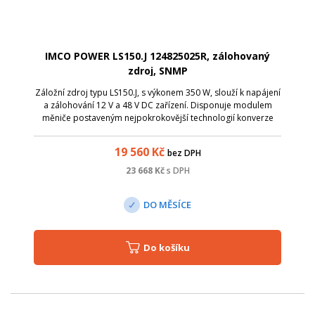
IMCO POWER LS150.J 124825025R, zálohovaný
zdroj, SNMP
Záložní zdroj typu LS150.J, s výkonem 350 W, slouží k napájení
a zálohování 12 V a 48 V DC zařízení. Disponuje modulem
měniče postaveným nejpokrokovější technologií konverze
energie, s ohledem na maximální účinnost.
19 560
Kč
bez DPH
23 668
Kč
s DPH
DO MĚSÍCE
Do košíku