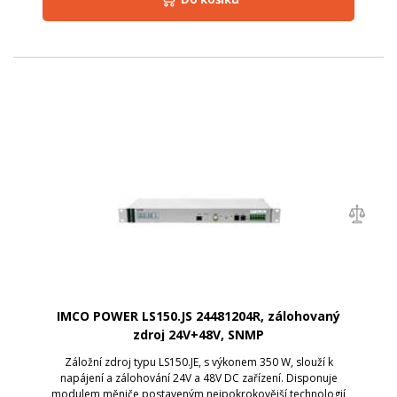
IMCO POWER LS150.JS 24481204R, zálohovaný
zdroj 24V+48V, SNMP
Záložní zdroj typu LS150.JE, s výkonem 350 W, slouží k
napájení a zálohování 24V a 48V DC zařízení. Disponuje
modulem měniče postaveným nejpokrokovější technologií