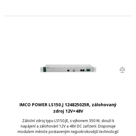
IMCO POWER LS150.J 124825025R, zálohovaný
zdroj 12V+48V
Záložní zdroj typu LS150.JE, s výkonem 350 W, slouží k
napájení a zálohování 12V a 48V DC zařízení. Disponuje
modulem měniče postaveným nejpokrokovější technologií