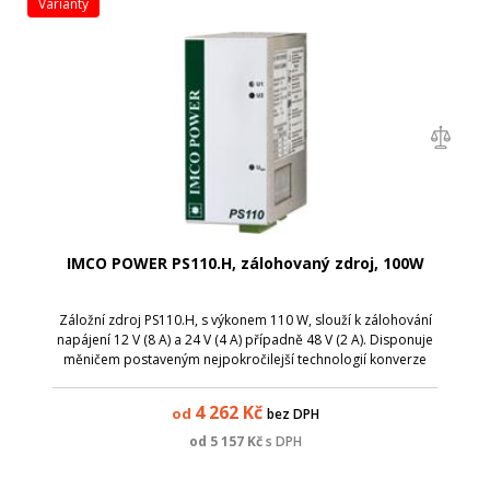
varianty
IMCO POWER PS110.H, zálohovaný zdroj, 100W
Záložní zdroj PS110.H, s výkonem 110 W, slouží k zálohování
napájení 12 V (8 A) a 24 V (4 A) případně 48 V (2 A). Disponuje
měničem postaveným nejpokročilejší technologií konverze
energie s ohledem na maximální účinnost.
4 262
Kč
od
bez DPH
od
5 157
Kč
s DPH