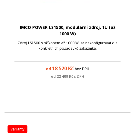
IMCO POWER LS1500, modulární zdroj, 1U (až
1000 W)
Zdroj LS1500 s příkonem až 1000 W lze nakonfigurovat dle
konkrétních požadavků zákazníka.
18 520
Kč
od
bez DPH
od
22 409
Kč
s DPH
varianty