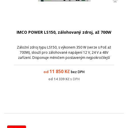
IMCO POWER LS150, zálohovaný zdroj, až 700W
Záložní zdroj typu LS150, s výkonem 350 W (verze s PoE až
700W), slouží pro zálohované napájení 12 V, 24 V a 48V
zařízení. Disponuje měničem postaveným nejpokročilejší
technologií konverze energie s ohledem na maximální
účinnost.
11 850
Kč
od
bez DPH
od
14 339
Kč
s DPH