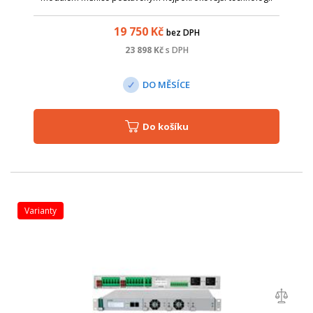
konverze energie, s ohledem na maximální účinnost.
19 750
Kč
bez DPH
23 898
Kč
s DPH
DO MĚSÍCE
Do košíku
varianty