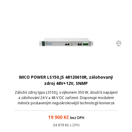
IMCO POWER LS150.JS 48120610R, zálohovaný
zdroj 48V+12V, SNMP
Záložní zdroj typu LS150.J, s výkonem 350 W, slouží k napájení
a zálohování 24 V a 48 V DC zařízení. Disponuje modulem
měniče postaveným nejpokrokovější technologií konverze
energie, s ohledem na maximální účinnost.
19 900
Kč
bez DPH
24 079
Kč
s DPH