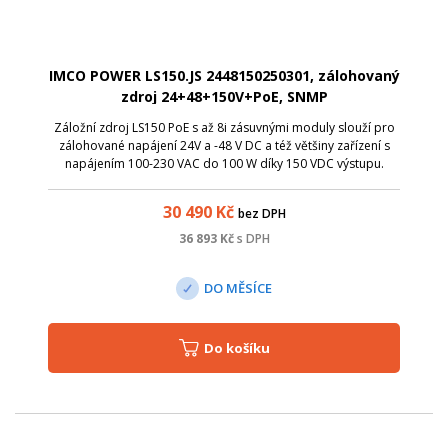
IMCO POWER LS150.JS 2448150250301, zálohovaný
zdroj 24+48+150V+PoE, SNMP
Záložní zdroj LS150 PoE s až 8i zásuvnými moduly slouží pro
zálohované napájení 24V a -48 V DC a též většiny zařízení s
napájením 100-230 VAC do 100 W díky 150 VDC výstupu.
30 490
Kč
bez DPH
36 893
Kč
s DPH
DO MĚSÍCE
Do košíku