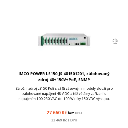
IMCO POWER LS150.JS 481501201, zálohovaný
zdroj 48+150V+PoE, SNMP
Záložní zdroj LS150 PoE s až 8i zásuvnými moduly slouží pro
zálohované napájení 48 V DC a též většiny zařízení s
napájením 100-230 VAC do 100 W díky 150 VDC výstupu.
27 660
Kč
bez DPH
33 469
Kč
s DPH