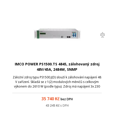
IMCO POWER PS1500.TS 4845, zálohovaný zdroj
48V/45A, 2484W, SNMP
Záložní zdroj typu PS1500.J(D) slouží k zálohování napájení 48
V zařízení. Skladá se z 1(2) modulových měničů s celkovým
výkonem do 2610 W (podle typu). Zdroj má napájení 3x 230
V~50 Hz. V případě potřeby paralelního (paralelně-
redundantího) provozu je
35 740
Kč
bez DPH
43 245
Kč
s DPH