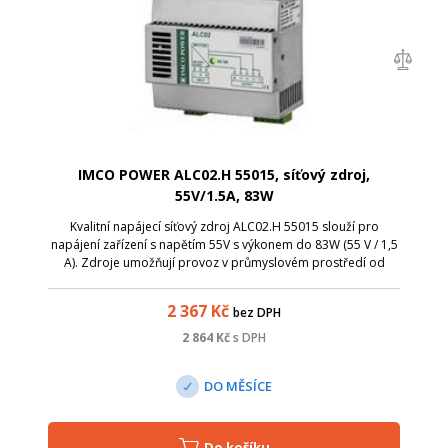
IMCO POWER ALC02.H 55015, síťový zdroj,
55V/1.5A, 83W
Kvalitní napájecí síťový zdroj ALC02.H 55015 slouží pro
napájení zařízení s napětím 55V s výkonem do 83W (55 V / 1,5
A). Zdroje umožňují provoz v průmyslovém prostředí od
-25°C do +60°C. Ve zdrojích jsou komponenty nepodléhající
rychlému stárnutí. Na v...
2 367
Kč
bez DPH
2 864
Kč
s DPH
DO MĚSÍCE
Do košíku