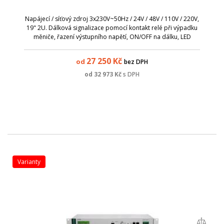
Napájecí / síťový zdroj 3x230V~50Hz / 24V / 48V / 110V / 220V,
19" 2U. Dálková signalizace pomocí kontakt relé při výpadku
měniče, řazení výstupního napětí, ON/OFF na dálku, LED
indikace výstupního výkonu (bargraf), možnost paralelního
zapojení.
27 250
Kč
od
bez DPH
od
32 973
Kč
s DPH
varianty