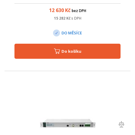
konverze energie, s ohledem na maximální účinnost.
12 630
Kč
bez DPH
15 282
Kč
s DPH
DO MĚSÍCE
Do košíku