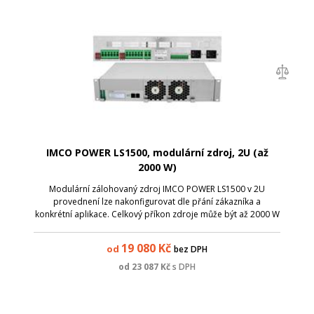
IMCO POWER LS1500, modulární zdroj, 2U (až
2000 W)
Modulární zálohovaný zdroj IMCO POWER LS1500 v 2U
provednení lze nakonfigurovat dle přání zákazníka a
konkrétní aplikace. Celkový příkon zdroje může být až 2000 W
a výstupní napětí lze volit dle použitých modulů 24 nebo 48 V.
Chassis zdroje lze vybrat ...
19 080
Kč
od
bez DPH
od
23 087
Kč
s DPH