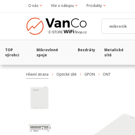
O nás
Vše o nákupu
Produkty
TOP
Mikrovlnné
Bezdráty
Metalické
výrobci
spoje
sítě
Hlavní strana
Optické sítě
GPON
ONT