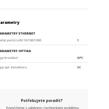
Parametry
ARAMETRY ETHERNET
očet portů LAN 10/100/1000
1
ARAMETRY OPTIKA
yp broušení
APC
yp opt. konektoru
SC
Potřebujete poradit?
Pomůžeme s výběrem i technickými problémy.