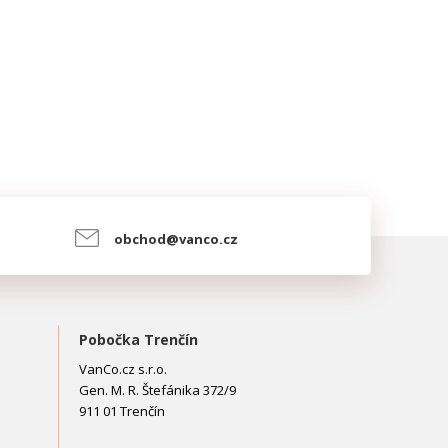
obchod@vanco.cz
Pobočka Trenčín
VanCo.cz s.r.o.
Gen. M. R. Štefánika 372/9
911 01 Trenčín