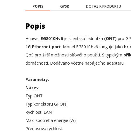
POPIS
GPSR
DOTAZ K PRODUKTU
Popis
Huawei
EG8010Hv6
je klientská jednotka
(ONT)
pro GP
1G Ethernet port
. Model EG8010Hv6 funguje jako
br
QoS pro širší možnosti síťového použití. S typickým
př
domácností. Dodáváno včetně napájecího adaptéru.
Parametry:
Název
Typ ONT
Typ konektoru GPON
Rychlosti LAN:
Max. spotřeba energie (W):
Přenosová rychlost: