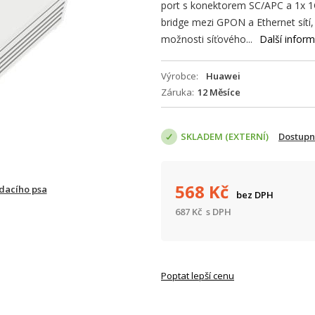
port s konektorem SC/APC a 1x 1
bridge mezi GPON a Ethernet sítí
možnosti síťového...
Další infor
Výrobce
Huawei
Záruka
12 Měsíce
SKLADEM (EXTERNÍ)
Dostupn
568
Kč
ídacího psa
bez DPH
687
Kč
s DPH
Poptat lepší cenu