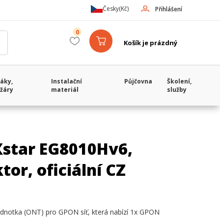
Česky
(Kč)
Přihlášení
0
Košík je prázdný
áky,
Instalační
Půjčovna
Školení,
žáry
materiál
služby
star EG8010Hv6,
or, oficiální CZ
ednotka (ONT) pro GPON síť, která nabízí 1x GPON