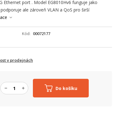
G Ethernet port . Model EG8010Hv6 funguje jako
, podporuje ale zároveň VLAN a QoS pro širší
mace
Kód
00072177
ost v prodejnách
Do košíku