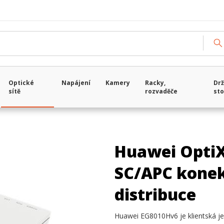
Optické
Napájení
Kamery
Racky,
Drž
sítě
rozvaděče
sto
Huawei OptiX
SC/APC konekt
distribuce
Huawei EG8010Hv6 je klientská j