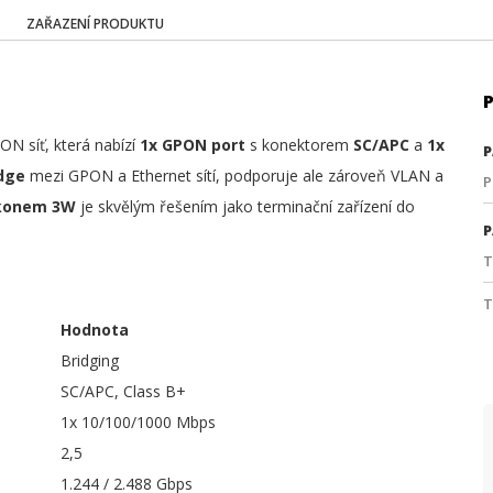
ZAŘAZENÍ PRODUKTU
ON síť, která nabízí
1x GPON port
s konektorem
SC/APC
a
1x
P
idge
mezi GPON a Ethernet sítí, podporuje ale zároveň VLAN a
P
íkonem 3W
je skvělým řešením jako terminační zařízení do
P
T
T
Hodnota
Bridging
SC/APC, Class B+
1x 10/100/1000 Mbps
2,5
1.244 / 2.488 Gbps