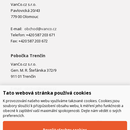
VanCo.cz s.r.o.
Pavlovická 20/43
779 00 Olomouc
E-mail:
obchod@vanco.cz
Telefon: +420 587 203 671
Fax: +420 587 203 672
Pobočka Trenčín
VanCo.cz s.r.o.
Gen. M. R. Štefánika 372/9
911 01 Trenčín
E-mail:
obchod@vanco.cz
Tato webová stránka používá cookies
Telefon: +421 32 877 74 02
K provozování našeho webu využíváme takzvané cookies. Cookies jsou
soubory sloužící k přizpůsobení obsahu webu, k měření jeho funkčnosti a
obecně k zajištění vaší maximální spokojenosti. Dejte nám vědět o svých
preferencích.
Povolit všechny cookies