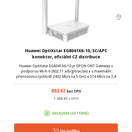
Huawei OptiXstar EG8041X6-10, SC/APC
konektor, oficiální CZ distribuce
Huawei OptiXstar EG8041X6-10 je GPON ONT Gateway s
podporou Wi-Fi 6 (802.11 a/b/g/n/ac/ax) a s maximální
přenosovou rychlostí 2402 Mb/s na 5 GHz a 574 Mb/s na 2,4
GHz. ONT jednotka je vybavena čtveřicí LAN portů s rychlostí
10/100/1000 Mb/s. Toto zaříz...
883
Kč
bez DPH
1 068
Kč
s DPH
SKLADEM (EXTERNÍ)
Do košíku