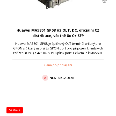
Huawei MA5801 GP08 H3 OLT, DC, oficiální CZ
distribuce, včetně 8x C+ SFP
Huawei MA5801-GP08 je špičkový OLT terminál určený pro
GPON síť, který nabízí 8x GPON port pro připojení klientských
zařízení (ONT) a 4x 10G SFP+ uplink port. Celkem je k MA5801-
GP08 možné připojit až 1024 klientských jednotek . To vše v
kompaktním 1U ...
Cena po přihlášení
NENÍ SKLADEM
sestava