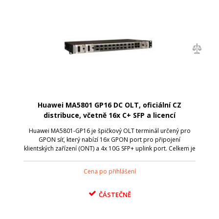
Huawei MA5801 GP16 DC OLT, oficiální CZ
distribuce, včetně 16x C+ SFP a licencí
Huawei MA5801-GP16 je špičkový OLT terminál určený pro
GPON síť, který nabízí 16x GPON port pro připojení
klientských zařízení (ONT) a 4x 10G SFP+ uplink port. Celkem je
k MA5801-GP16 možné připojit až 1024 klientských jednotek .
To vše v kompaktním 1U...
Cena po přihlášení
ČÁSTEČNĚ