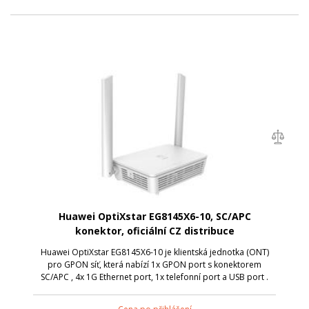
Huawei OptiXstar EG8145X6-10, SC/APC
konektor, oficiální CZ distribuce
Huawei OptiXstar EG8145X6-10 je klientská jednotka (ONT)
pro GPON síť, která nabízí 1x GPON port s konektorem
SC/APC , 4x 1G Ethernet port, 1x telefonní port a USB port .
Model EG8145X6 se postará o bezdrátovou WiFi komunikaci s
připojenými zařízení v ...