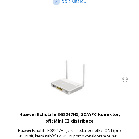
DO 2 MĚSÍCŮ
Huawei EchoLife EG8247H5, SC/APC konektor,
oficiální CZ distribuce
Huawei EchoLife EG8247H5 je klientská jednotka (ONT) pro
GPON síť, která nabízí 1x GPON port s konektorem SC/APC ,