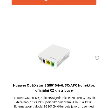
Huawei OptiXstar EG8010Hv6, SC/APC konektor,
oficiální CZ distribuce
Huawei EG8010Hv6 je klientská jednotka (ONT) pro GPON síť,
která nabízí 1x GPON port s konektorem SC/APC a 1x 1G
Ethernet port . Model EG8010Hv6 funguje jako bridge mezi