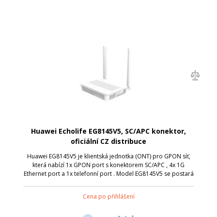
Huawei Echolife EG8145V5, SC/APC konektor,
oficiální CZ distribuce
Huawei EG8145V5 je klientská jednotka (ONT) pro GPON síť,
která nabízí 1x GPON port s konektorem SC/APC , 4x 1G
Ethernet port a 1x telefonní port . Model EG8145V5 se postará
o bezdrátovou WiFi komunikaci s připojenými zařízení v
pásmu 2,4 i 5 GHz (IEEE...
Cena po přihlášení