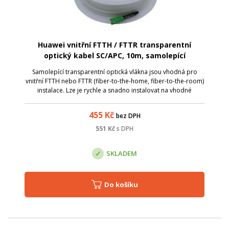
Huawei vnitřní FTTH / FTTR transparentní
optický kabel SC/APC, 10m, samolepící
Samolepící transparentní optická vlákna jsou vhodná pro
vnitřní FTTH nebo FTTR (fiber-to-the-home, fiber-to-the-room)
instalace. Lze je rychle a snadno instalovat na vhodné
povrchy, ke kterým se upevňuje lepicí vrstvou po odstranění
ochranné fólie a sa...
455
Kč
bez DPH
551
Kč
s DPH
SKLADEM
Do košíku