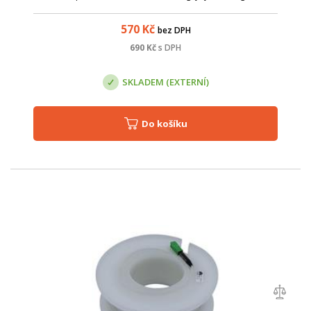
GPON a Ethernet sítí, podporuje ale zároveň VLAN a QoS pro
širší možnosti síťového...
570
Kč
bez DPH
690
Kč
s DPH
SKLADEM (EXTERNÍ)
Do košíku