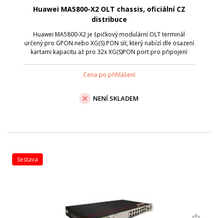
Huawei MA5800-X2 OLT chassis, oficiální CZ
distribuce
Huawei MA5800-X2 je špičkový modulární OLT terminál
určený pro GPON nebo XG(S) PON síť, který nabízí dle osazení
kartami kapacitu až pro 32x XG(S)PON port pro připojení
klientských zařízení (ONT) a 10G SFP+ uplink porty.
Cena po přihlášení
NENÍ SKLADEM
sestava