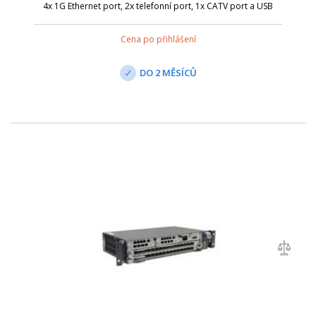
4x 1G Ethernet port, 2x telefonní port, 1x CATV port a USB
port . Model EG8247H5 se postará o bezdrátovou WiFi
komunikaci s připojenými z...
Cena po přihlášení
DO 2 MĚSÍCŮ