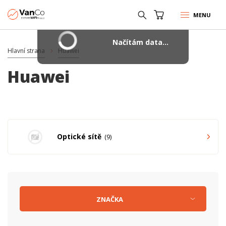
MENU
Načítám data...
Hlavní strana
Huawei
Huawei
Optické sítě
9
ZNAČKA