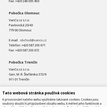
Fax: +420 246 035 450
Pobočka Olomouc
VanCo.cz s.r.o.
Pavlovická 20/43
779 00 Olomouc
E-mail:
obchod@vanco.cz
Telefon: +420 587 203 671
Fax: +420 587 203 672
Pobočka Trenčín
VanCo.cz s.r.o.
Gen. M. R. Štefánika 372/9
911 01 Trenčín
E-mail:
obchod@vanco.cz
Tato webová stránka používá cookies
Telefon: +421 32 877 74 02
K provozování našeho webu využíváme takzvané cookies. Cookies jsou
soubory sloužící k přizpůsobení obsahu webu, k měření jeho funkčnosti a