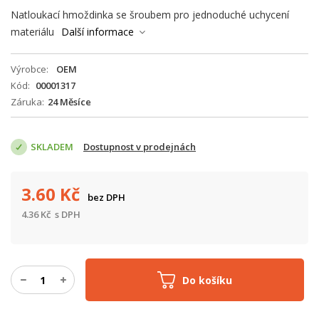
Natloukací hmoždinka se šroubem pro jednoduché uchycení
materiálu
Další informace
Výrobce
OEM
Kód
00001317
Záruka
24 Měsíce
SKLADEM
Dostupnost v prodejnách
3.60
Kč
bez DPH
4.36
Kč
s DPH
Do košíku