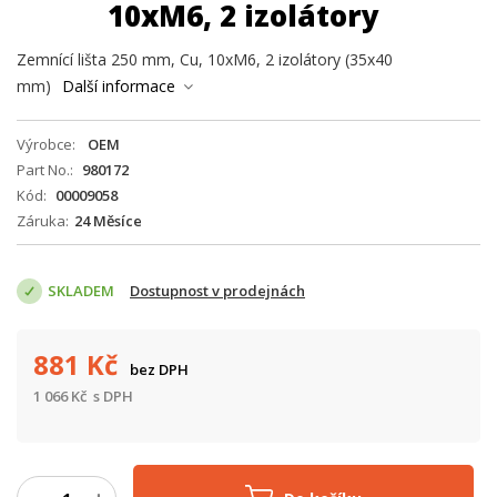
10xM6, 2 izolátory
Zemnící lišta 250 mm, Cu, 10xM6, 2 izolátory (35x40
mm)
Další informace
Výrobce
OEM
Part No.
980172
Kód
00009058
Záruka
24 Měsíce
SKLADEM
Dostupnost v prodejnách
881
Kč
bez DPH
1 066
Kč
s DPH