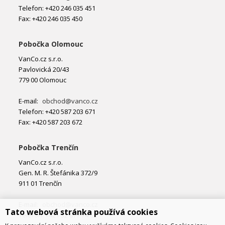
Telefon: +420 246 035 451
Fax: +420 246 035 450
Pobočka Olomouc
VanCo.cz s.r.o.
Pavlovická 20/43
779 00 Olomouc
E-mail:
obchod@vanco.cz
Telefon: +420 587 203 671
Fax: +420 587 203 672
Pobočka Trenčín
VanCo.cz s.r.o.
Gen. M. R. Štefánika 372/9
911 01 Trenčín
E-mail:
obchod@vanco.cz
Tato webová stránka používá cookies
Telefon: +421 32 877 74 02