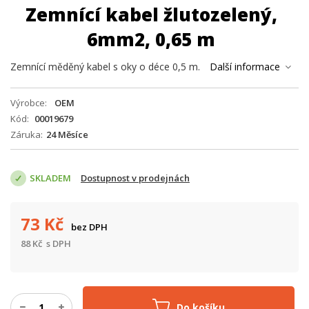
Zemnící kabel žlutozelený,
6mm2, 0,65 m
Zemnící měděný kabel s oky o déce 0,5 m.
Další informace
Výrobce
OEM
Kód
00019679
Záruka
24 Měsíce
SKLADEM
Dostupnost v prodejnách
73
Kč
bez DPH
88
Kč
s DPH
Do košíku