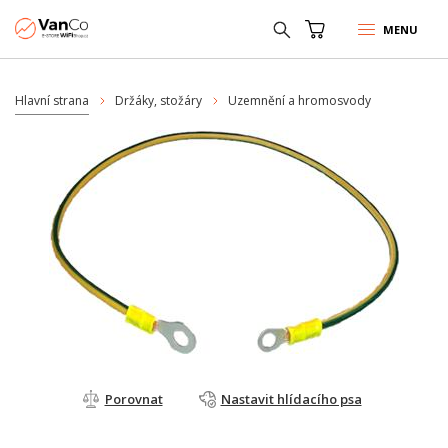
MENU
Hlavní strana
Držáky, stožáry
Uzemnění a hromosvody
Porovnat
Nastavit hlídacího psa