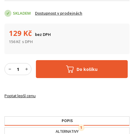
SKLADEM
Dostupnost v prodejnách
129
Kč
bez DPH
156
Kč
s DPH
Do košíku
Poptat lepší cenu
POPIS
1
ALTERNATIVY