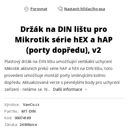
Porovnat
Nastavit hlídacího psa
Držák na DIN lištu pro
Mikrotik série hEX a hAP
(porty dopředu), v2
Plastový držák na DIN lištu umožňující vertikální uchycení
Mikrotik aktivních prvků série hAP a hEX na DIN lištu, toto
provedení umožňuje montáž porty směrujícími kolmo
dopředu. Aktualizovaná verze s pevnějšími body pro uchycení
zařízení - neláme se. N...
Další informace
Výrobce
VanCo.cz
Part No.
MT-DIN
Kód
00074169
Záruka
24 Měsíce