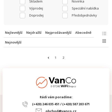
Skladem
Novinka
Výprodej
Speciální nabídka
Doprodej
Předobjednávky
Nejlevnější
Nejdražší
Nejprodávanější
Abecedně
Nejnovější
1
2
Rádi vám poradíme:
(+420) 246 035 451 / (+420) 587 203 671
obchod@vanco.cz