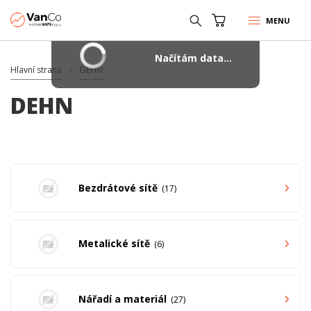
MENU
Načítám data...
Hlavní strana
DEHN
DEHN
Bezdrátové sítě
17
Metalické sítě
6
Nářadí a materiál
27