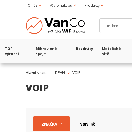
O nás
Vše o nákupu
Produkty
TOP
Mikrovlnné
Bezdráty
Metalické
výrobci
spoje
sítě
Hlavní strana
DEHN
VOIP
VOIP
Kč
ZNAČKA