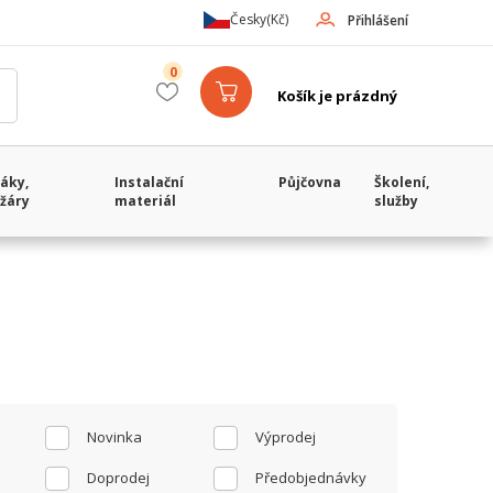
Česky
(Kč)
Přihlášení
0
Košík je prázdný
áky,
Instalační
Půjčovna
Školení,
žáry
materiál
služby
Novinka
Výprodej
Doprodej
Předobjednávky