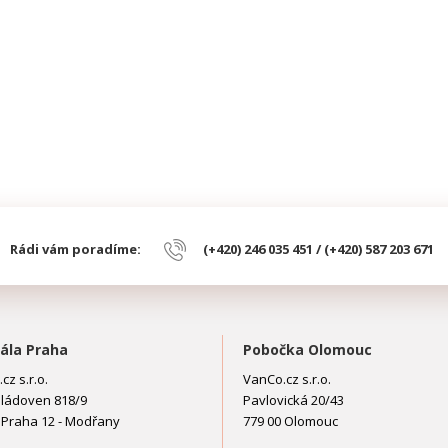
Rádi vám poradíme:
(+420) 246 035 451 / (+420) 587 203 671
ála Praha
Pobočka Olomouc
cz s.r.o.
VanCo.cz s.r.o.
ládoven 818/9
Pavlovická 20/43
 Praha 12 - Modřany
779 00 Olomouc