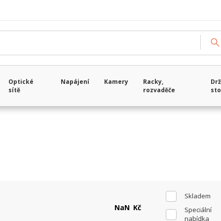
Načítám data...
Optické
Napájení
Kamery
Racky,
Drž
sítě
rozvaděče
sto
Skladem
Kč
Speciální
nabídka