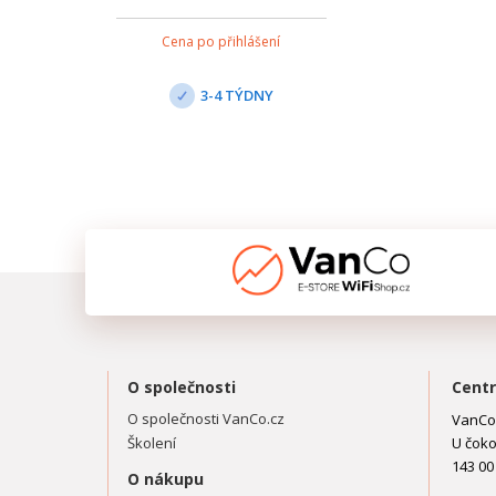
telekomunikačního zařízení NT. Je
vhodná i pro ochranu telefonů a
Cena po přihlášení
faxů. Adaptér je vybaven
optickou signalizací
provoz/porucha, zásuvka je
3-4 TÝDNY
opatřena dětskou pojistkou.
Součástí svo...
O společnosti
Centr
O společnosti VanCo.cz
VanCo.
Školení
U čoko
143 00
O nákupu