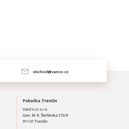
obchod@vanco.cz
Pobočka Trenčín
VanCo.cz s.r.o.
Gen. M. R. Štefánika 372/9
911 01 Trenčín