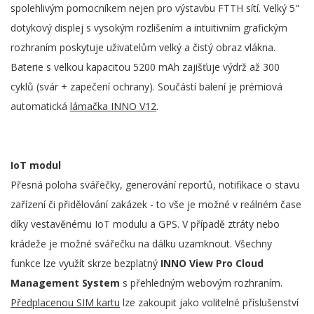
spolehlivým pomocníkem nejen pro výstavbu FTTH sítí. Velký 5"
dotykový displej s vysokým rozlišením a intuitivním grafickým
rozhraním poskytuje uživatelům velký a čistý obraz vlákna.
Baterie s velkou kapacitou 5200 mAh zajišťuje výdrž až 300
cyklů (svár + zapečení ochrany). Součástí balení je prémiová
automatická
lámačka INNO V12
.
IoT modul
Přesná poloha svářečky, generování reportů, notifikace o stavu
zařízení či přidělování zakázek - to vše je možné v reálném čase
díky vestavěnému IoT modulu a GPS. V případě ztráty nebo
krádeže je možné svářečku na dálku uzamknout. Všechny
funkce lze využít skrze bezplatný
INNO View Pro Cloud
Management System
s přehledným webovým rozhraním.
Předplacenou SIM kartu
lze zakoupit jako volitelné příslušenství