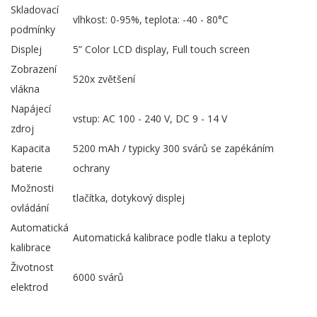
Skladovací
vlhkost: 0-95%, teplota: -40 - 80°C
podmínky
Displej
5” Color LCD display, Full touch screen
Zobrazení
520x zvětšení
vlákna
Napájecí
vstup: AC 100 - 240 V, DC 9 - 14 V
zdroj
Kapacita
5200 mAh / typicky 300 svárů se zapékáním
baterie
ochrany
Možnosti
tlačítka, dotykový displej
ovládání
Automatická
Automatická kalibrace podle tlaku a teploty
kalibrace
Životnost
6000 svárů
elektrod