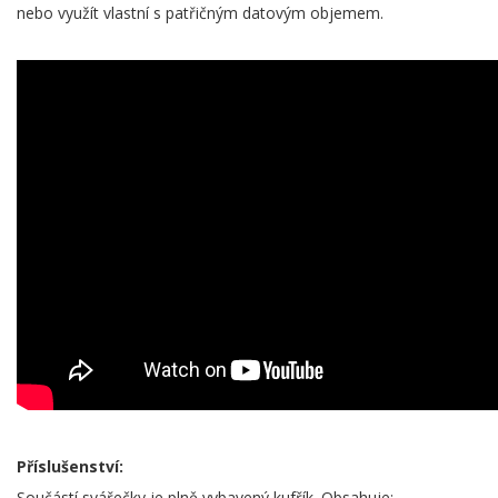
nebo využít vlastní s patřičným datovým objemem.
Příslušenství:
Součástí svářečky je plně vybavený kufřík. Obsahuje: