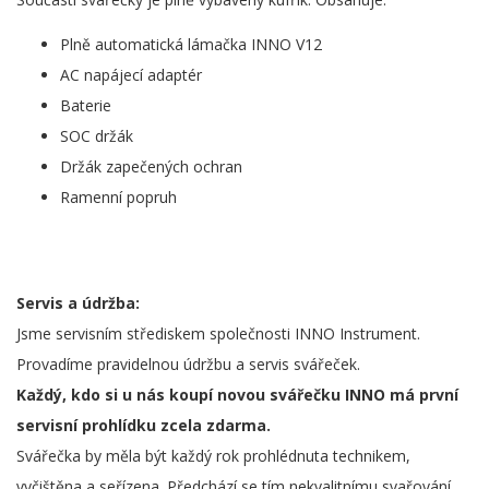
Plně automatická lámačka INNO V12
AC napájecí adaptér
Baterie
SOC držák
Držák zapečených ochran
Ramenní popruh
Servis a údržba:
Jsme servisním střediskem společnosti INNO Instrument.
Provadíme pravidelnou údržbu a servis svářeček.
Každý, kdo si u nás koupí novou svářečku INNO má první
servisní prohlídku zcela zdarma.
Svářečka by měla být každý rok prohlédnuta technikem,
vyčištěna a seřízena. Předchází se tím nekvalitnímu svařování,