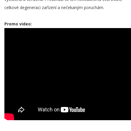
celkové degeneraci zařízení a nečekaným poruchám.
Promo video: