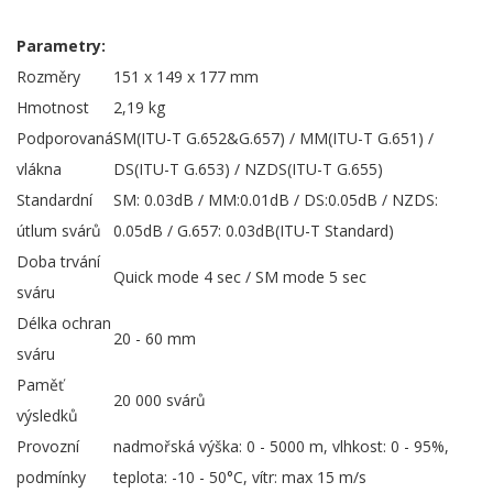
Parametry:
Rozměry
151 x 149 x 177 mm
Hmotnost
2,19 kg
Podporovaná
SM(ITU-T G.652&G.657) / MM(ITU-T G.651) /
vlákna
DS(ITU-T G.653) / NZDS(ITU-T G.655)
Standardní
SM: 0.03dB / MM:0.01dB / DS:0.05dB / NZDS:
útlum svárů
0.05dB / G.657: 0.03dB(ITU-T Standard)
Doba trvání
Quick mode 4 sec / SM mode 5 sec
sváru
Délka ochran
20 - 60 mm
sváru
Paměť
20 000 svárů
výsledků
Provozní
nadmořská výška: 0 - 5000 m, vlhkost: 0 - 95%,
podmínky
teplota: -10 - 50°C, vítr: max 15 m/s