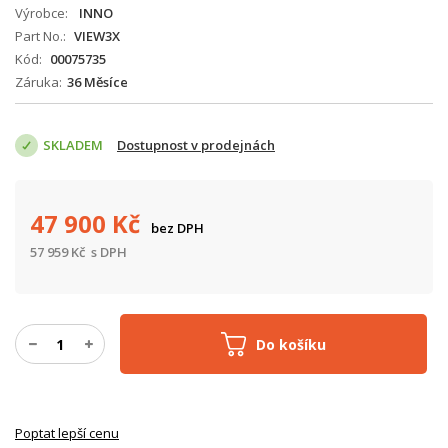
Výrobce
INNO
Part No.
VIEW3X
Kód
00075735
Záruka
36 Měsíce
SKLADEM
Dostupnost v prodejnách
47 900
Kč
bez DPH
57 959
Kč
s DPH
Do košíku
Poptat lepší cenu