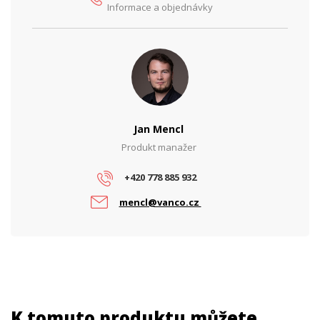
Informace a objednávky
Jan Mencl
Produkt manažer
+420 778 885 932
mencl@vanco.cz
K tomuto produktu můžete