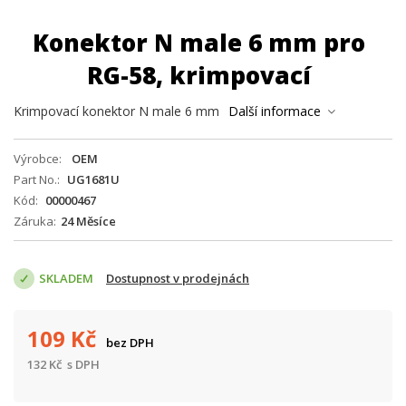
Konektor N male 6 mm pro
RG-58, krimpovací
Krimpovací konektor N male 6 mm
Další informace
Výrobce
OEM
Part No.
UG1681U
Kód
00000467
Záruka
24 Měsíce
SKLADEM
Dostupnost v prodejnách
109
Kč
bez DPH
132
Kč
s DPH