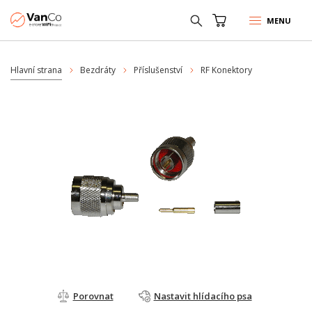
MENU
Hlavní strana
Bezdráty
Příslušenství
RF Konektory
Porovnat
Nastavit hlídacího psa