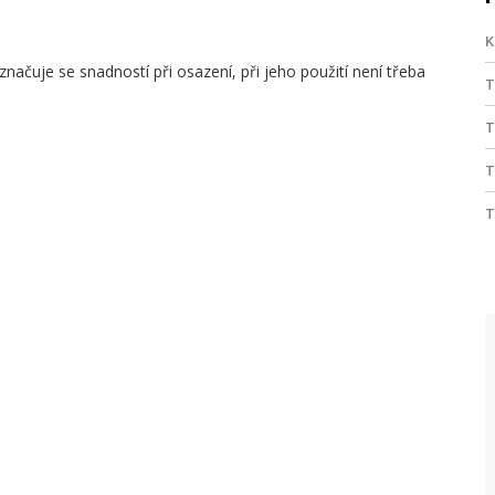
K
čuje se snadností při osazení, při jeho použití není třeba
T
T
T
T