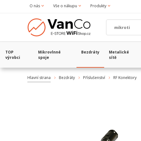
O nás
Vše o nákupu
Produkty
TOP
Mikrovlnné
Bezdráty
Metalické
výrobci
spoje
sítě
Hlavní strana
Bezdráty
Příslušenství
RF Konektory