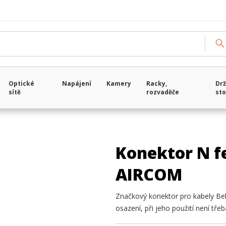
Optické
Napájení
Kamery
Racky,
Drž
sítě
rozvaděče
sto
Konektor N f
AIRCOM
Značkový konektor pro kabely Be
osazení, při jeho použití není třeb