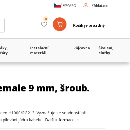
Česky
(Kč)
Přihlášení
0
Košík je prázdný
áky,
Instalační
Půjčovna
Školení,
žáry
materiál
služby
emale 9 mm, šroub.
lden H1000/RG213. Vyznačuje se snadností při
a pilování jádra kabelu.
Další informace