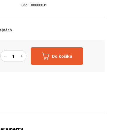
Kód
00000031
ejnách
Do košíku
Parametry