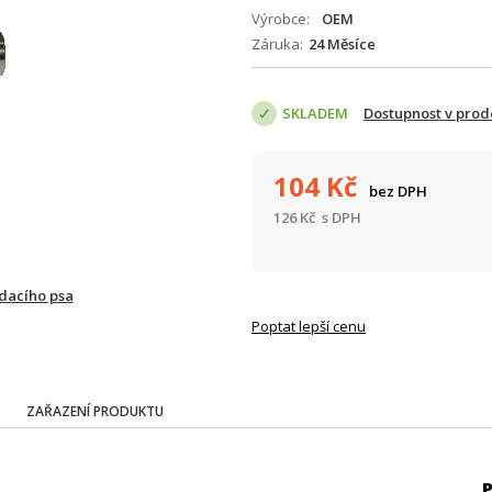
Výrobce
OEM
Záruka
24 Měsíce
SKLADEM
Dostupnost v prod
104
Kč
bez DPH
126
Kč
s DPH
ídacího psa
Poptat lepší cenu
ZAŘAZENÍ PRODUKTU