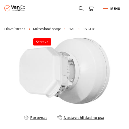
MENU
Hlavní strana
Mikrovlnné spoje
SIAE
38 GHz
sestava
Porovnat
Nastavit hlídacího psa