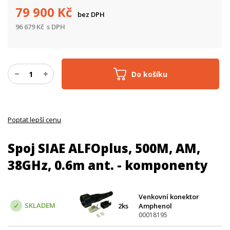
79 900
Kč
bez DPH
96 679
Kč
s DPH
Do košíku
Poptat lepší cenu
Spoj SIAE ALFOplus, 500M, AM,
38GHz, 0.6m ant. - komponenty
Venkovní konektor
SKLADEM
2ks
Amphenol
00018195