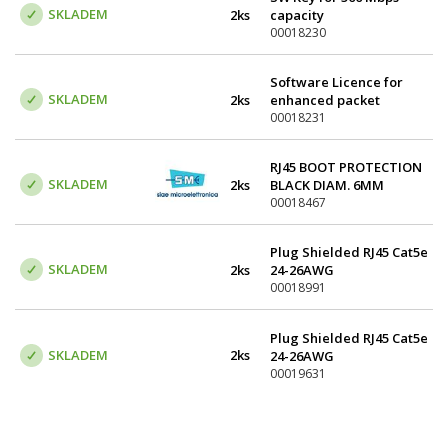
SKLADEM
2ks
capacity
00018230
Software Licence for
SKLADEM
2ks
enhanced packet
compression (capacity
00018231
up to 1 Gbps)
RJ45 BOOT PROTECTION
SKLADEM
2ks
BLACK DIAM. 6MM
00018467
Plug Shielded RJ45 Cat5e
SKLADEM
2ks
24-26AWG
00018991
Plug Shielded RJ45 Cat5e
SKLADEM
2ks
24-26AWG
00019631