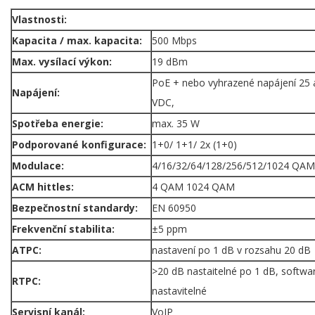
Vlastnosti:
Kapacita / max. kapacita:
500 Mbps
Max. vysílací výkon:
19 dBm
PoE + nebo vyhrazené napájení 25 
Napájení:
VDC,
Spotřeba energie:
max. 35 W
Podporované konfigurace:
1+0/ 1+1/ 2x (1+0)
Modulace:
4/16/32/64/128/256/512/1024 QAM
ACM hittles:
4 QAM 1024 QAM
Bezpečnostní standardy:
EN 60950
Frekvenční stabilita:
±5 ppm
ATPC:
nastavení po 1 dB v rozsahu 20 dB
>20 dB nastaitelné po 1 dB, softwa
RTPC:
nastavitelné
Servisní kanál:
VoIP