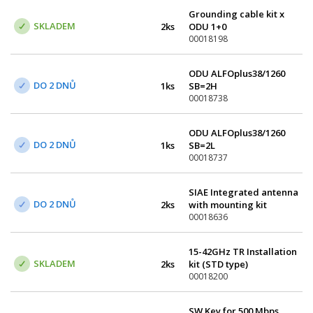
Grounding cable kit x
SKLADEM
2ks
ODU 1+0
00018198
ODU ALFOplus38/1260
DO 2 DNŮ
1ks
SB=2H
00018738
ODU ALFOplus38/1260
DO 2 DNŮ
1ks
SB=2L
00018737
SIAE Integrated antenna
DO 2 DNŮ
2ks
with mounting kit
included (0.6m, single
00018636
pol.) 38 GHz
15-42GHz TR Installation
SKLADEM
2ks
kit (STD type)
00018200
SW Key for 500 Mbps