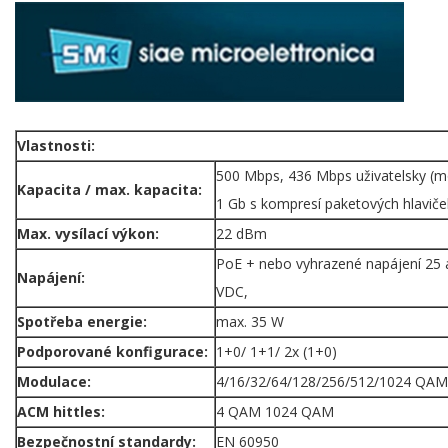
Vlastnosti:
500 Mbps, 436 Mbps uživatelsky (m
Kapacita / max. kapacita:
1 Gb s kompresí paketových hlaviče
Max. vysílací výkon:
22 dBm
PoE + nebo vyhrazené napájení 25 
Napájení:
VDC,
Spotřeba energie:
max. 35 W
Podporované konfigurace:
1+0/ 1+1/ 2x (1+0)
Modulace:
4/16/32/64/128/256/512/1024 QAM
ACM hittles:
4 QAM 1024 QAM
Bezpečnostní standardy:
EN 60950