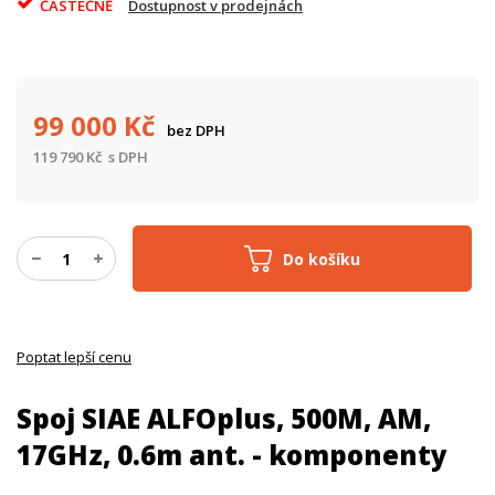
ČÁSTEČNĚ
Dostupnost v prodejnách
99 000
Kč
bez DPH
119 790
Kč
s DPH
Do košíku
Poptat lepší cenu
Spoj SIAE ALFOplus, 500M, AM,
17GHz, 0.6m ant. - komponenty