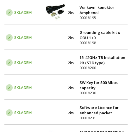
Venkovní konektor
SKLADEM
2ks
Amphenol
00018195
Grounding cable kit x
SKLADEM
2ks
ODU 1+0
00018198
15-42GHz TR Installation
SKLADEM
2ks
kit (STD type)
00018200
SW Key for 500 Mbps
SKLADEM
2ks
capacity
00018230
Software Licence for
SKLADEM
2ks
enhanced packet
compression (capacity
00018231
up to 1 Gbps)