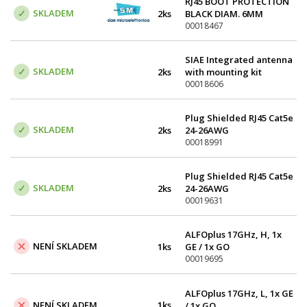
RJ45 BOOT PROTECTION
SKLADEM
2ks
BLACK DIAM. 6MM
00018467
SIAE Integrated antenna
SKLADEM
2ks
with mounting kit
included (0.6m, single
00018606
pol.) 17 GHz
Plug Shielded RJ45 Cat5e
SKLADEM
2ks
24-26AWG
00018991
Plug Shielded RJ45 Cat5e
SKLADEM
2ks
24-26AWG
00019631
ALFOplus 17GHz, H, 1x
NENÍ SKLADEM
1ks
GE / 1x GO
00019695
ALFOplus 17GHz, L, 1x GE
NENÍ SKLADEM
1ks
/ 1x GO