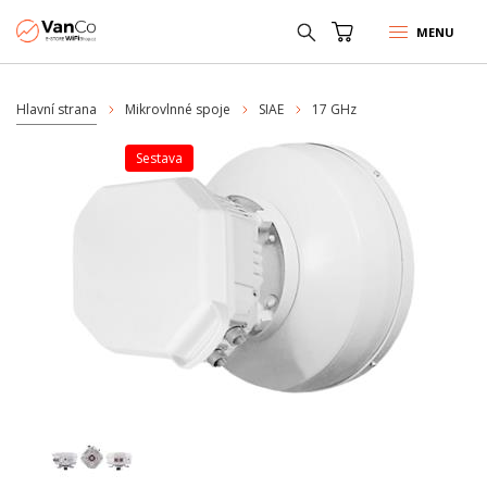
MENU
Hlavní strana
Mikrovlnné spoje
SIAE
17 GHz
sestava