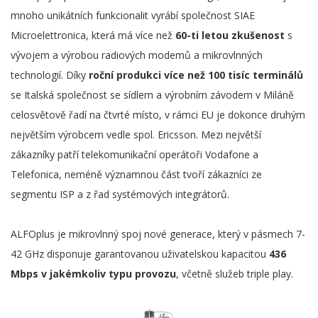
mnoho unikátních funkcionalit vyrábí společnost SIAE
Microelettronica, která má více než
60-ti letou zkušenost
s
vývojem a výrobou radiových modemů a mikrovlnných
technologií. Díky
roční produkci více než 100 tisíc terminálů
se Italská společnost se sídlem a výrobním závodem v Miláně
celosvětově řadí na čtvrté místo, v rámci EU je dokonce druhým
největším výrobcem vedle spol. Ericsson. Mezi největší
zákazníky patří telekomunikační operátoři Vodafone a
Telefonica, neméně významnou část tvoří zákazníci ze
segmentu ISP a z řad systémových integrátorů.
ALFOplus je mikrovlnný spoj nové generace, který v pásmech 7-
42 GHz disponuje garantovanou uživatelskou kapacitou
436
Mbps v jakémkoliv typu provozu
, včetně služeb triple play.