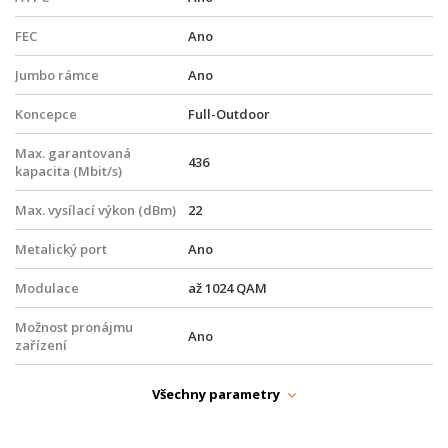
FEC
Ano
Jumbo rámce
Ano
Koncepce
Full-Outdoor
Max. garantovaná
436
kapacita (Mbit/s)
Max. vysílací výkon (dBm)
22
Metalický port
Ano
Modulace
až 1024 QAM
Možnost pronájmu
Ano
zařízení
Možnost uzavření SLA
Ano
Všechny parametry
Optický port
Ne