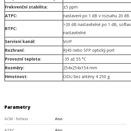
Frekvenční stabilita:
±5 ppm
ATPC:
nastavení po 1 dB v rozsahu 20 dB
>20 dB nastavitelné po 1 dB, softw
RTPC:
nastavitelné
Servisní kanál:
VoIP
Rozhraní:
RJ45 nebo SFP optický port
Provozní teplota:
-35 až 55 °C
Rozměry:
254x254x154 mm
Hmotnost:
ODU bez antény 4 250 g
Parametry
ACM - hitless
Ano
ATPC
Ano