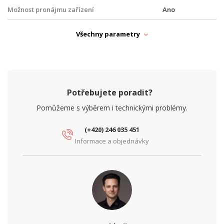
Možnost pronájmu zařízení
Ano
Možnost uzavření SLA
Ano
Všechny parametry
Optický port
Ano
Pásmo
Volné
Port E1
Ne
Potřebujete poradit?
SNMP
Ano
Pomůžeme s výběrem i technickými problémy.
Spotřeba (W)
22
(+420) 246 035 451
Informace a objednávky
Šířka kanálu (MHz)
až 112
XPIC
Ne
FYZICKÉ PARAMETRY
Hloubka (mm)
245
Hmotnost (kg)
2.6