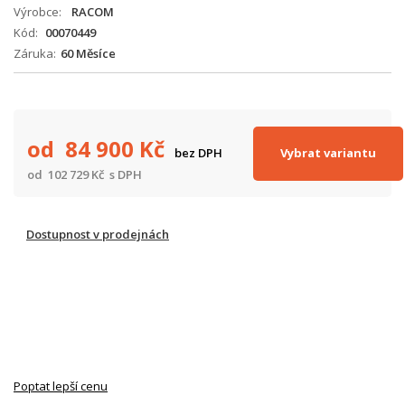
Výrobce
RACOM
Kód
00070449
Záruka
60 Měsíce
od 84 900
Kč
Vybrat variantu
bez DPH
od 102 729
Kč
s DPH
Dostupnost v prodejnách
Poptat lepší cenu