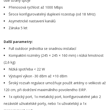
obě strany spoje
Přenosová rychlost až 1000 Mbps
Široce konfigurovatelný duplexní rozestup (od 18 MHz)
Asymetrické nastavení kanálů
Záruka 5 let
Další parametry:
Full outdoor jednotka se snadnou instalací
Kompaktní rozměry (245 × 245 × 160 mm) i nízká hmotnost
(2,6 kg)
Nízká spotřeba < 22 W
Výstupní výkon -30 dBm až +10 dBm
Široký rozsah regulace umožňuje použít antény o velikosti až
120 cm, při dodržení maximálního povoleného EIRP.
1x optický port, 1x metalický port, konfigurovatelné jako 2
nezávislé uživatelské porty, nebo 1x uživatelský a 1x