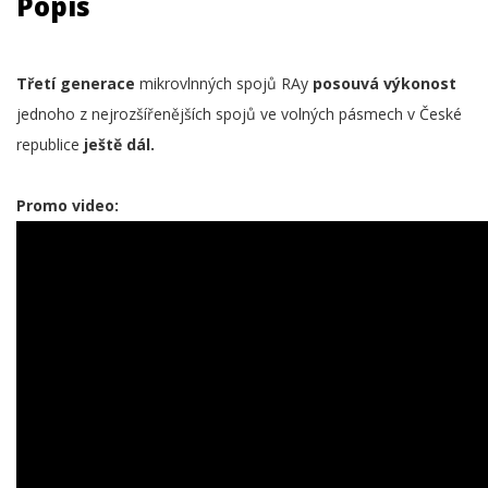
Popis
Třetí generace
mikrovlnných spojů RAy
posouvá výkonost
jednoho z nejrozšířenějších spojů ve volných pásmech v České
republice
ještě dál.
Promo video: