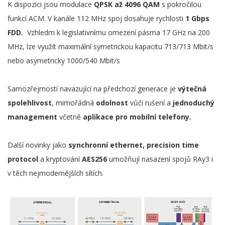
K dispozici jsou modulace
QPSK až 4096 QAM
s pokročilou
funkcí ACM. V kanále 112 MHz spoj dosahuje rychlosti
1 Gbps
FDD.
Vzhledm k legislativnímu omezení pásma 17 GHz na 200
MHz, lze využít maximální symetrickou kapacitu 713/713 Mbit/s
nebo asymetricky 1000/540 Mbit/s
Samozřejmostí navazující na předchozí generace je
výtečná
spolehlivost
, mimořádná
odolnost
vůči rušení a
jednoduchý
management
včetně
aplikace pro mobilní telefony.
Další novinky jako
synchronní ethernet, precision time
protocol
a kryptování
AES256
umožňují nasazení spojů RAy3 i
v těch nejmodernějších sítích.