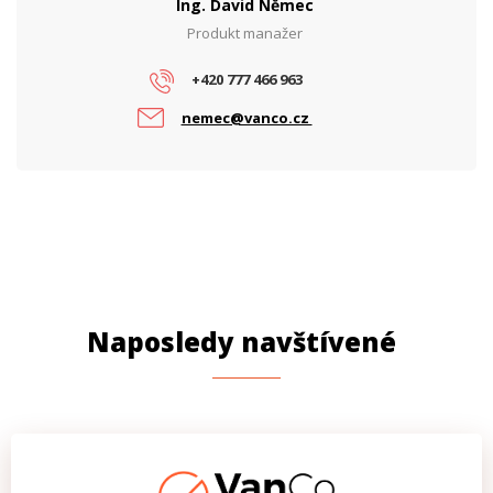
Ing. David Němec
Produkt manažer
Šířka (mm)
245
Výška (mm)
+420 777 466 963
160
nemec@vanco.cz
PARAMETRY ETHERNET
Rychlost portů
1 Gbps
PARAMETRY NAPÁJENÍ
Napájení
DC, PoE
Naposledy navštívené