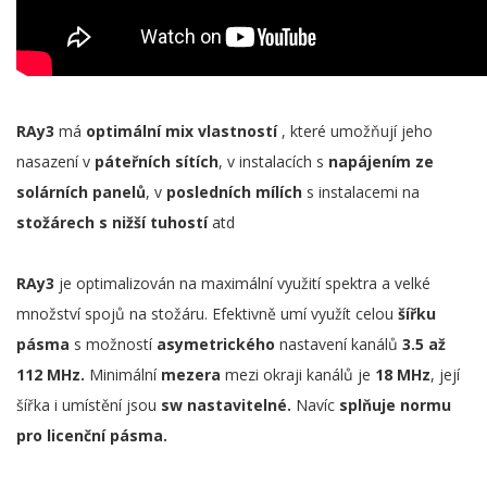
RAy3
má
optimální mix vlastností
, které umožňují jeho
nasazení v
páteřních sítích
, v instalacích s
napájením ze
solárních panelů
, v
posledních mílích
s instalacemi na
stožárech s nižší tuhostí
atd
RAy3
je optimalizován na maximální využití spektra a velké
množství spojů na stožáru. Efektivně umí využít celou
šířku
pásma
s možností
asymetrického
nastavení kanálů
3.5 až
112 MHz.
Minimální
mezera
mezi okraji kanálů je
18 MHz
, její
šířka i umístění jsou
sw nastavitelné.
Navíc
splňuje normu
pro licenční pásma.