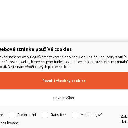
ebová stránka používá cookies
ování našeho webu využíváme takzvané cookies. Cookies jsou soubory sloužící 
ení obsahu webu, k měření jeho funkčnosti a obecně k zajištění vaší maximální
sti. Dejte nám vědět o svých preferencích.
Povolit všechny cookies
Povolit výběr
né
Preferenční
Statistické
Marketingové
Zobr
deta
lasifikované