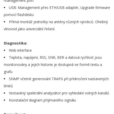
management port
USB: Management přes ETH/USB adaptér, Upgrade firmware
pomocí flashdisku
Přímá montáž jednotky na antény různých výrobců. Ohebný
vlnovod jako univerzální řešení.
Diagnostika:
Web interface
Teplota, napájení, RSS, SNR, BER a datová rychlost jsou
monitorovány a jejich historie je dostupná ve formě textu a
grafu
SNMP včetně generování TRAPů při překročení nastavených
limitů
Vestavěný spektrální analyzátor pro vyhledání volných kanálů
Konstalační diagram přijímaného signálu