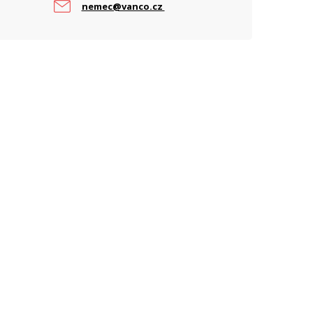
nemec@vanco.cz
ARAMETRY BEZDRÁT
rekvence
11 GHz
ARAMETRY ETHERNET
ychlost portů
2,5 Gbps
ARAMETRY NAPÁJENÍ
apájení
PoE, DC