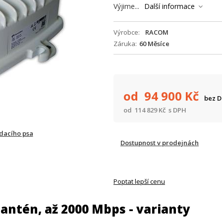
Výjime...
Další informace
Výrobce
RACOM
Záruka
60 Měsíce
od 94 900
Kč
bez 
od 114 829
Kč
s DPH
ídacího psa
Dostupnost v prodejnách
Poptat lepší cenu
antén, až 2000 Mbps - varianty