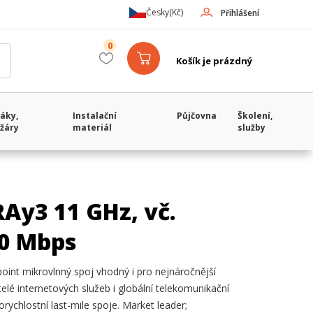
Česky
(Kč)
Přihlášení
0
Košík je prázdný
áky,
Instalační
Půjčovna
Školení,
žáry
materiál
služby
Ay3 11 GHz, vč.
00 Mbps
point mikrovlnný spoj vhodný i pro nejnáročnější
elé internetových služeb i globální telekomunikační
orychlostní last-mile spoje. Market leader;