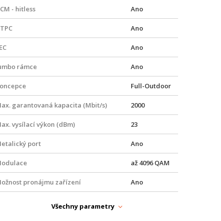
CM - hitless
Ano
TPC
Ano
EC
Ano
umbo rámce
Ano
oncepce
Full-Outdoor
ax. garantovaná kapacita (Mbit/s)
2000
ax. vysílací výkon (dBm)
23
etalický port
Ano
odulace
až 4096 QAM
ožnost pronájmu zařízení
Ano
ožnost uzavření SLA
Ano
Všechny parametry
ptický port
Ano