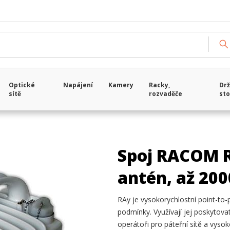
Optické
Napájení
Kamery
Racky,
Drž
sítě
rozvaděče
sto
Spoj RACOM R
antén, až 20
RAy je vysokorychlostní point-to-
podmínky. Využívají jej poskytovat
operátoři pro páteřní sítě a vysok