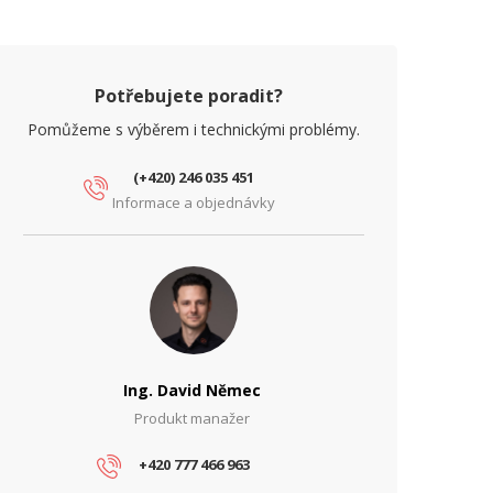
ásmo
Licenční
ort E1
Ne
Potřebujete poradit?
SNMP
Ano
Pomůžeme s výběrem i technickými problémy.
potřeba (W)
33
(+420) 246 035 451
Informace a objednávky
ířka kanálu (MHz)
až 2x 112
PIC
Ne
YZICKÉ PARAMETRY
loubka (mm)
245
motnost (kg)
2.8
Ing. David Němec
Produkt manažer
ířka (mm)
245
ýška (mm)
+420 777 466 963
160