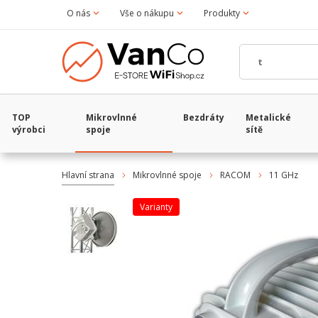
O nás
Vše o nákupu
Produkty
TOP
Mikrovlnné
Bezdráty
Metalické
výrobci
spoje
sítě
Hlavní strana
Mikrovlnné spoje
RACOM
11 GHz
varianty