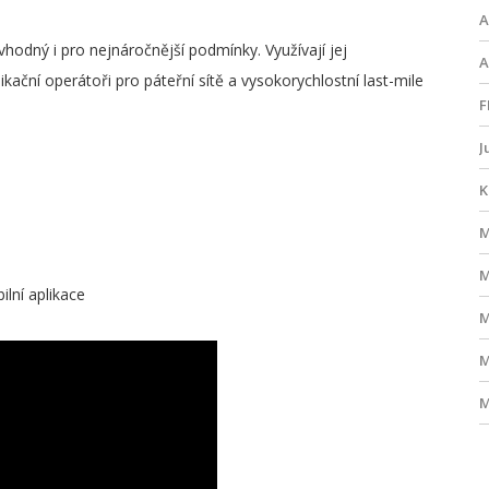
A
vhodný i pro nejnáročnější podmínky. Využívají jej
A
kační operátoři pro páteřní sítě a vysokorychlostní last-mile
F
J
K
M
M
ilní aplikace
M
M
M
M
O