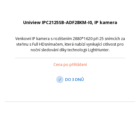
Uniview IPC2125SB-ADF28KM-I0, IP kamera
Venkovní IP kamera s rozlišením 2880*1620 při 25 snímcích za
vteřinu s Full HDsnímačem, která nabízí vynikající citlivost pro
noční sledování díky technologii LightHunter.
Cena po přihlášení
DO 3 DNŮ