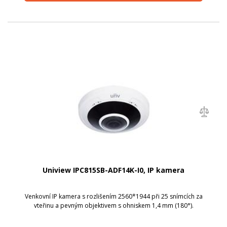
Uniview IPC815SB-ADF14K-I0, IP kamera
Venkovní IP kamera s rozlišením 2560*1944 při 25 snímcích za
vteřinu a pevným objektivem s ohniskem 1,4 mm (180°).