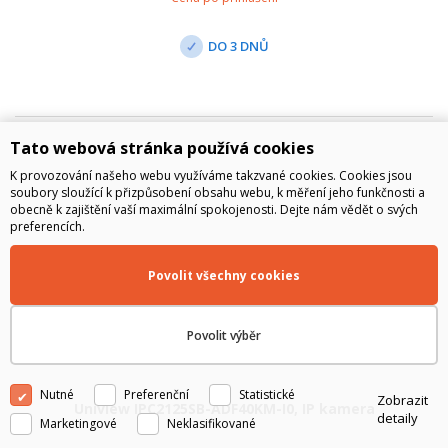
DO 3 DNŮ
Tato webová stránka používá cookies
K provozování našeho webu využíváme takzvané cookies. Cookies jsou
soubory sloužící k přizpůsobení obsahu webu, k měření jeho funkčnosti a
obecně k zajištění vaší maximální spokojenosti. Dejte nám vědět o svých
preferencích.
Povolit všechny cookies
Povolit výběr
Nutné
Preferenční
Statistické
Zobrazit
Uniview IPC2125SB-ADF40KM-I0, IP kamera
detaily
Marketingové
Neklasifikované