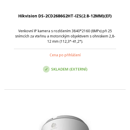
Hikvision DS-2CD2686G2HT-IZS(2.8-12MM)(EF)
Venkovní IP kamera s rozlišením 3840*2160 (8MPx) při 25
snímcích za vteřinu a motorickým objektivem s ohniskem 2,8-
12 mm (112,3°-41,2°).
Cena po přihlášení
SKLADEM (EXTERNÍ)