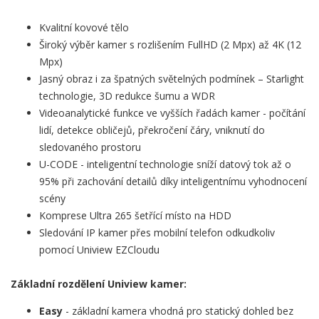
Kvalitní kovové tělo
Široký výběr kamer s rozlišením FullHD (2 Mpx) až 4K (12
Mpx)
Jasný obraz i za špatných světelných podmínek – Starlight
technologie, 3D redukce šumu a WDR
Videoanalytické funkce ve vyšších řadách kamer - počítání
lidí, detekce obličejů, překročení čáry, vniknutí do
sledovaného prostoru
U-CODE - inteligentní technologie sníží datový tok až o
95% při zachování detailů díky inteligentnímu vyhodnocení
scény
Komprese Ultra 265 šetřící místo na HDD
Sledování IP kamer přes mobilní telefon odkudkoliv
pomocí Uniview EZCloudu
Základní rozdělení Uniview kamer:
Easy
- základní kamera vhodná pro statický dohled bez