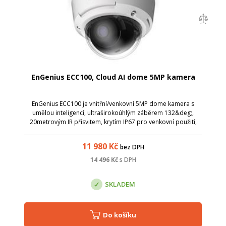
EnGenius ECC100, Cloud AI dome 5MP kamera
EnGenius ECC100 je vnitřní/venkovní 5MP dome kamera s
umělou inteligencí, ultraširokoúhlým záběrem 132&deg;,
20metrovým IR přísvitem, krytím IP67 pro venkovní použití,
odolností IK10 a vestavěným úložištěm o kapacitě 256 GB.
Analytické nástroje s umělo...
11 980
Kč
bez DPH
14 496
Kč
s DPH
SKLADEM
Do košíku