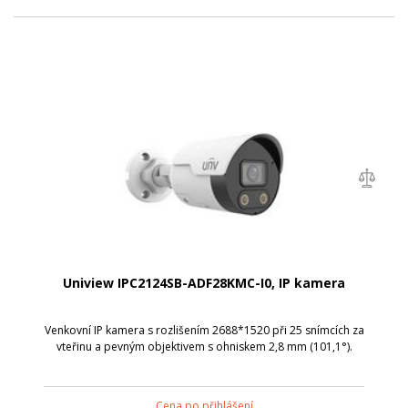
Uniview IPC2124SB-ADF28KMC-I0, IP kamera
Venkovní IP kamera s rozlišením 2688*1520 při 25 snímcích za
vteřinu a pevným objektivem s ohniskem 2,8 mm (101,1°).
Cena po přihlášení