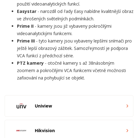
použití videoanalytických funkcí.
Easystar
- narozdíl od řady Easy nabídne kvalitnější obraz
ve zhrošených světelných podmínkách.
Prime II
- kamery jsou již vybaveny pokročilými
videoanalytickými funkcemi.
Prime III
- tyto kamery jsou vybaveny lepšími snímači pro
ještě lepší obrazový zážitek. Samozřejmostí je podpora
VCA funkcí z předchozí série.
PTZ kamery
- otočné kamery s až 38násobným
zoomem a pokročilými VCA funkcemi včetně možnosti
zafixování na pohybující se objekt.
Uniview
Hikvision