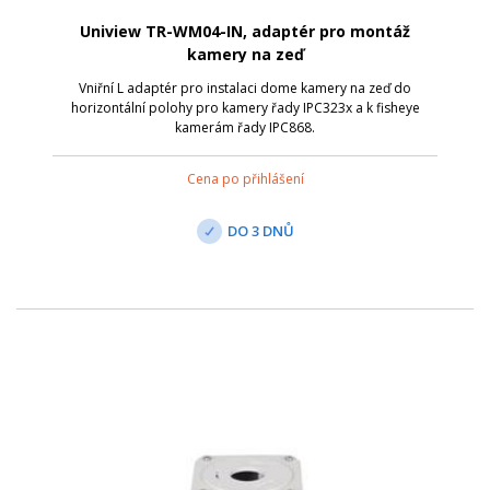
Uniview TR-WM04-IN, adaptér pro montáž
kamery na zeď
Vniřní L adaptér pro instalaci dome kamery na zeď do
horizontální polohy pro kamery řady IPC323x a k fisheye
kamerám řady IPC868.
Cena po přihlášení
DO 3 DNŮ