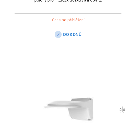
polohy pro IPC363x, 361xE/S a IPC6412.
Cena po přihlášení
DO 3 DNŮ