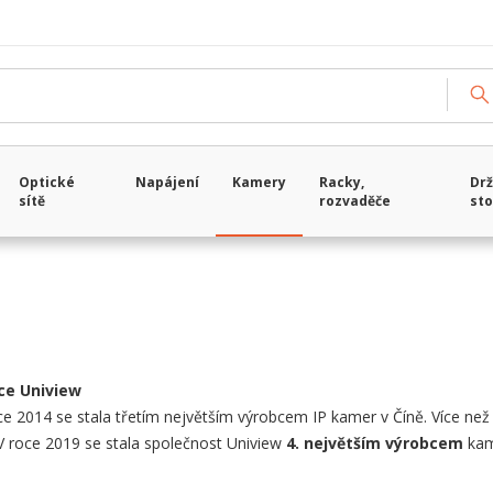
Načítám data...
Optické
Napájení
Kamery
Racky,
Drž
sítě
rozvaděče
sto
ce Uniview
oce 2014 se stala třetím největším výrobcem IP kamer v Číně. Více n
 V roce 2019 se stala společnost Uniview
4. největším výrobcem
kam