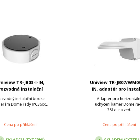
niview TR-JB03-I-IN,
Uniview TR-JB07/WM0
rozvodná instalační
IN, adaptér pro instal
krabice
dome kamery
ozvodný instalační box ke
Adaptér pro horizontáln
erám Dome řady IPC36xxL.
uchycení kamer Dome řa
361xL na zeď.
Cena po přihlášení
Cena po přihlášení
SKLADEM (EXTERNÍ)
SKLADEM (EXTERN