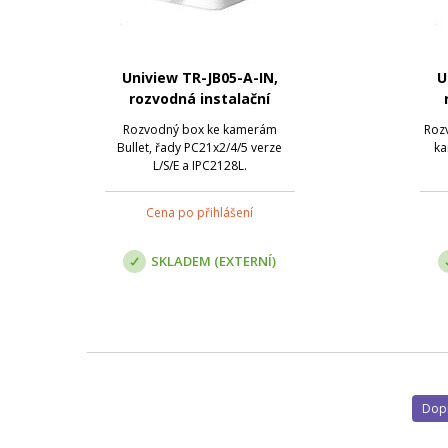
Uniview TR-JB05-A-IN,
U
rozvodná instalační
krabice
Rozvodný box ke kamerám
Rozv
Bullet, řady PC21x2/4/5 verze
ka
L/S/E a IPC2128L.
Cena po přihlášení
SKLADEM (EXTERNÍ)
Do