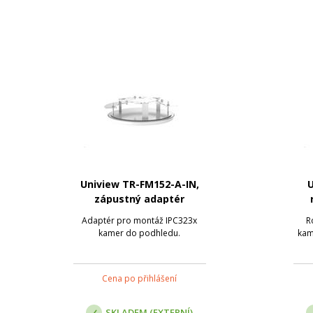
Uniview TR-FM152-A-IN,
U
zápustný adaptér
Adaptér pro montáž IPC323x
R
kamer do podhledu.
kam
Cena po přihlášení
SKLADEM (EXTERNÍ)