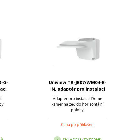
3-G-
Uniview TR-JB07/WM04-B-
aci
IN, adaptér pro instalaci
dome kamery
í
Adaptér pro instalaci Dome
dy
kamer na zeď do horizontální
polohy.
Cena po přihlášení
Í)
SKLADEM (EXTERNÍ)