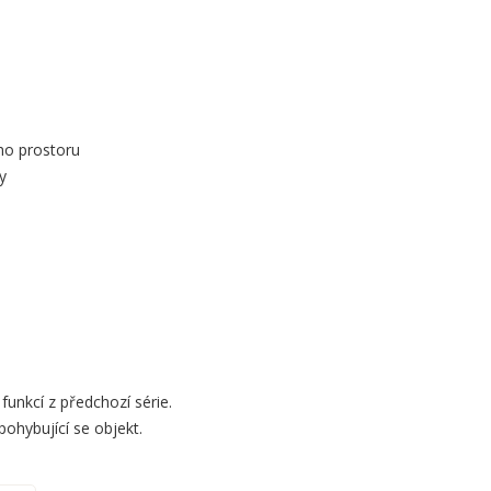
ého prostoru
y
unkcí z předchozí série.
hybující se objekt.