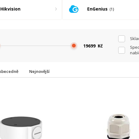
EnGenius
Hikvision
1
Skl
Kč
Spec
nabí
Abecedně
Nejnovější