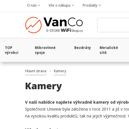
O nás
Vše o nákupu
Produkty
TOP
Mikrovlnné
Bezdráty
Metalické
výrobci
spoje
sítě
Hlavní strana
Kamery
Kamery
V naší nabídce najdete výhradně kamery od výrob
Společnost Uniview byla založena v roce 2011 a již v r
na vysokou kvalitu produktů, tak na jejich výjimečnost.