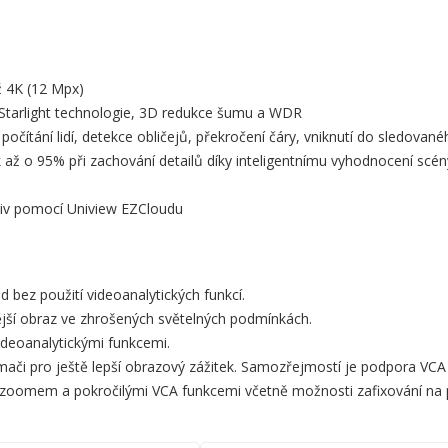
ž 4K (12 Mpx)
 Starlight technologie, 3D redukce šumu a WDR
počítání lidí, detekce obličejů, překročení čáry, vniknutí do sledovan
k až o 95% při zachování detailů díky inteligentnímu vyhodnocení scén
liv pomocí Uniview EZCloudu
 bez použití videoanalytických funkcí.
nější obraz ve zhrošených světelných podmínkách.
ideoanalytickými funkcemi.
mači pro ještě lepší obrazový zážitek. Samozřejmostí je podpora VCA f
oomem a pokročilými VCA funkcemi včetně možnosti zafixování na po