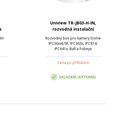
,
Uniview TR-JB03-H-IN,
a
rozvodná instalační
krabice
tím
Rozvodný box pro kamery Dome
IPC36xxE/SR, IPC363x, IPC814,
IPC641x, Ball a Fisheye
Cena po přihlášení
SKLADEM (EXTERNÍ)