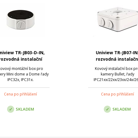
niview TR-JB03-D-IN,
Uniview TR-JB07-IN
rozvodná instalační
rozvodná instalačn
krabice
krabice
ovový montážní box pro
Kovový instalační box p
ery Mini dome a Dome řady
kamery Bullet, řady
IPC32x, IPC31x.
IPC21xx/22xx/23xx/24x/26
Cena po přihlášení
Cena po přihlášení
SKLADEM
SKLADEM