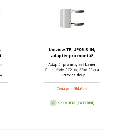
,
Uniview TR-UP06-B-IN,
í
adaptér pro montáž
kamery na sloup
ro
Adaptér pro uchycení kamer
Bullet, řady IPC21xx, 22xx, 23xx a
x.
IPC26xx na sloup.
Cena po přihlášení
SKLADEM (EXTERNÍ)