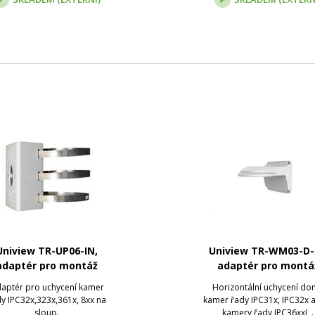
Uniview TR-UP06-IN,
Uniview TR-WM03-D-
adaptér pro montáž
adaptér pro montá
kamery na sloup
kamery na zeď
aptér pro uchycení kamer
Horizontální uchycení d
y IPC32x,323x,361x, 8xx na
kamer řady IPC31x, IPC32x a
sloup.
kamery řady IPC36xxL .