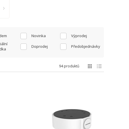
adem
Novinka
Výprodej
iální
Doprodej
Předobjednávky
dka
94 produktů