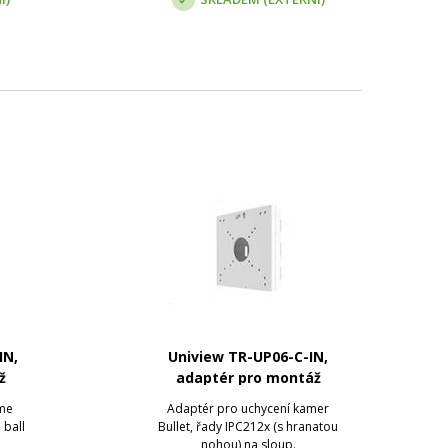
IN,
Uniview TR-UP06-C-IN,
ž
adaptér pro montáž
kamery na sloup
ome
Adaptér pro uchycení kamer
 ball
Bullet, řady IPC212x (s hranatou
nohou) na sloup.