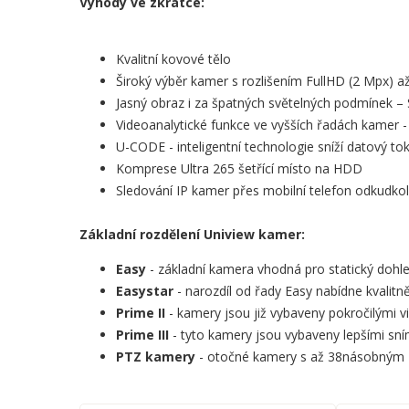
Výhody ve zkratce:
Kvalitní kovové tělo
Široký výběr kamer s rozlišením FullHD (2 Mpx) a
Jasný obraz i za špatných světelných podmínek –
Videoanalytické funkce ve vyšších řadách kamer - 
U-CODE - inteligentní technologie sníží datový to
Komprese Ultra 265 šetřící místo na HDD
Sledování IP kamer přes mobilní telefon odkudko
Základní rozdělení Uniview kamer:
Easy
- základní kamera vhodná pro statický dohled
Easystar
- narozdíl od řady Easy nabídne kvalit
Prime II
- kamery jsou již vybaveny pokročilými v
Prime III
- tyto kamery jsou vybaveny lepšími sní
PTZ kamery
- otočné kamery s až 38násobným z