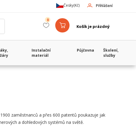
Česky
(Kč)
Přihlášení
0
Košík je prázdný
áky,
Instalační
Půjčovna
Školení,
žáry
materiál
služby
ež 1900 zaměstnanců a přes 600 patentů poukazuje jak
erových a dohledových systémů na světě.