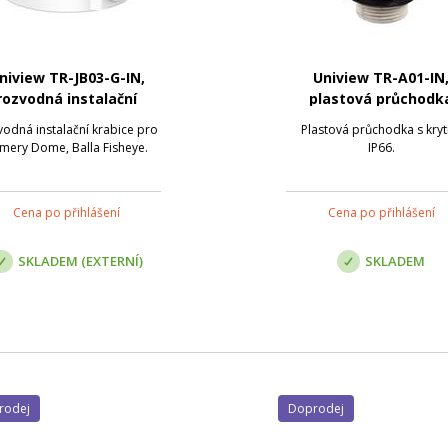
niview TR-JB03-G-IN,
Uniview TR-A01-IN
rozvodná instalační
plastová průchodk
krabice
odná instalační krabice pro
Plastová průchodka s kry
mery Dome, Balla Fisheye.
IP66.
Cena po přihlášení
Cena po přihlášení
SKLADEM (EXTERNÍ)
SKLADEM
prodej
Doprodej