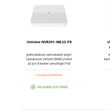
Uniview NVR301-08LS3-P8
U
Jednodiskové samostatně stojící
K
záznamové zařízení (NVR) určené
kam
až pro 8 kamer umožňující PoE
napájení.
Cena po přihlášení
SKLADEM (EXTERNÍ)