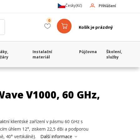
Česky
(Kč)
Přihlášení
0
Košík je prázdný
áky,
Instalační
Půjčovna
Školení,
žáry
materiál
služby
ave V1000, 60 GHz,
ní klientské zařízení v pásmu 60 GHz s
cím úhlem 12°, ziskem 22,5 dBi a podporou
, 40° vertikálně).
Další informace