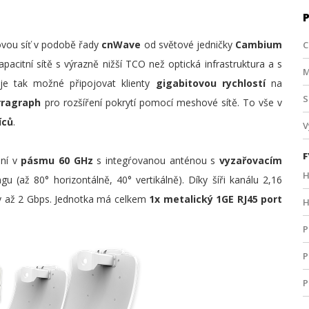
ovou síť v podobě řady
cnWave
od světové jedničky
Cambium
C
pacitní sítě s výrazně nižší TCO než optická infrastruktura a s
M
 je tak možné připojovat klienty
gigabitovou rychlostí
na
S
rragraph
pro rozšíření pokrytí pomocí meshové sítě. To vše v
íců
.
V
F
ení v
pásmu 60 GHz
s integŕovanou anténou s
vyzařovacím
H
(až 80° horizontálně, 40° vertikálně). Díky šíři kanálu 2,16
y až 2 Gbps. Jednotka má celkem
1x metalický 1GE RJ45 port
H
P
P
P