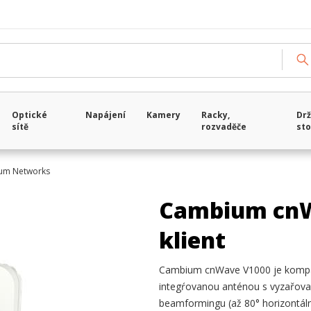
Optické
Napájení
Kamery
Racky,
Drž
sítě
rozvaděče
sto
um Networks
Cambium cnW
klient
Cambium cnWave V1000 je kompakt
integŕovanou anténou s vyzařova
beamformingu (až 80° horizontálně