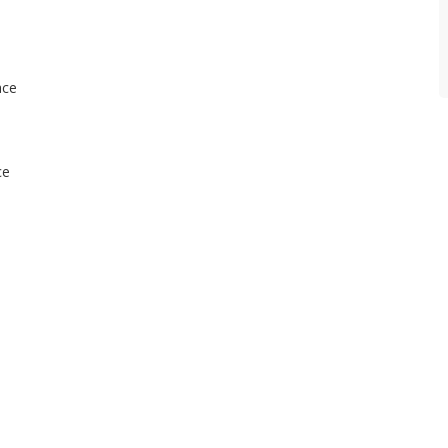
N
P
P
ace
W
Z
ce