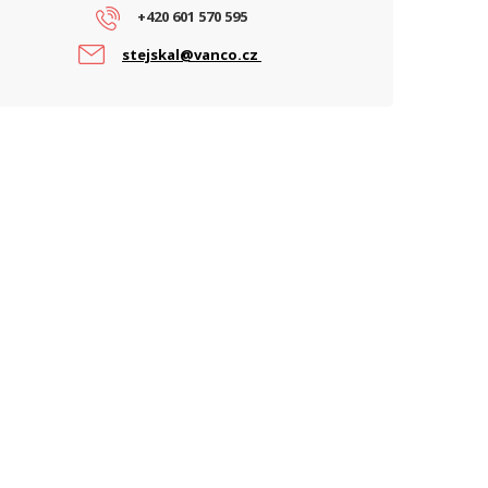
apájení
PoE
+420 601 570 595
ARAMETRY POE
stejskal@vanco.cz
oE standard
802.3af
IFI ZAŘÍZENÍ
isk antény 60 GHz (dBi)
22.5