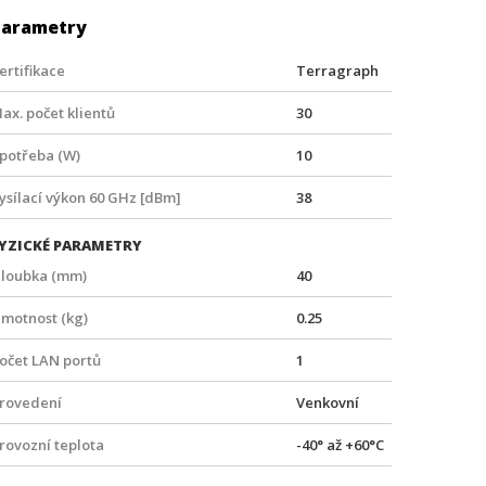
Parametry
ertifikace
Terragraph
ax. počet klientů
30
potřeba (W)
10
ysílací výkon 60 GHz [dBm]
38
YZICKÉ PARAMETRY
loubka (mm)
40
motnost (kg)
0.25
očet LAN portů
1
rovedení
Venkovní
rovozní teplota
-40° až +60°C