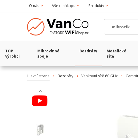
O nás
Vše o nákupu
Produkty
TOP
Mikrovlnné
Bezdráty
Metalické
výrobci
spoje
sítě
Hlavní strana
Bezdráty
Venkovní sítě 60 GHz
Cambi
‹