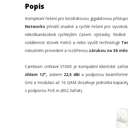
Popis
Komplexní řešení pro bezdrátovou gigabitovou přístup
Networks
přináší snadné a rychlé řešení pro vysokoka
několikanásobně rychlejším časem výstavby. Reálně
vzdálenost stovek metrů a nebo využít technologii
Te
robustním provedení a rozšířenou
zárukou na 36 měs
Cambium cnWave V1000 je kompaktní klientské zaříz
úhlem 12°,
ziskem
22,5 dBi
a podporou beamformingu 
GHz a modulaci až 16 QAM dosahuje jednotka kapacit
s podporou PoE-in (802.3af/at).