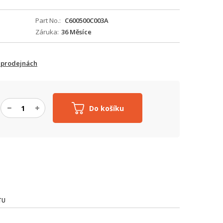
Part No.
C600500C003A
Záruka
36 Měsíce
 prodejnách
Do košíku
TU