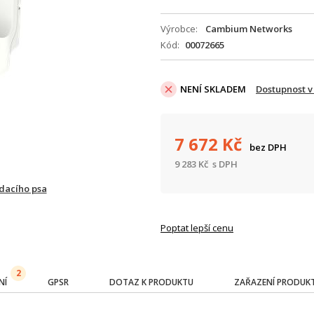
Výrobce
Cambium Networks
Kód
00072665
NENÍ SKLADEM
Dostupnost v
7 672
Kč
bez DPH
9 283
Kč
s DPH
ídacího psa
Poptat lepší cenu
2
NÍ
GPSR
DOTAZ K PRODUKTU
ZAŘAZENÍ PRODUK