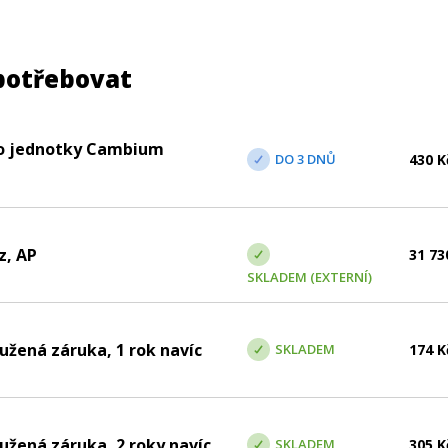
potřebovat
ro jednotky Cambium
DO 3 DNŮ
430
K
z, AP
31 73
SKLADEM (EXTERNÍ)
žená záruka, 1 rok navíc
SKLADEM
174
K
žená záruka, 2 roky navíc
SKLADEM
305
K