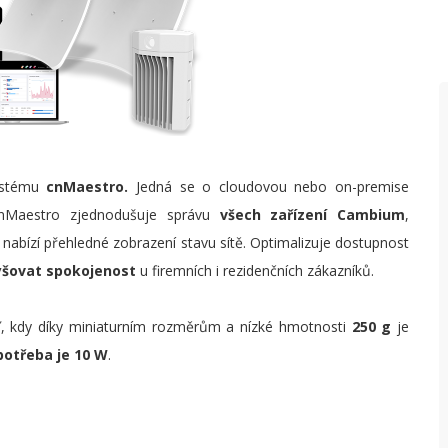
Š
V
P
F
O
systému
cnMaestro.
Jedná se o cloudovou nebo on-premise
P
 cnMaestro zjednodušuje správu
všech zařízení Cambium
,
T
 nabízí přehledné zobrazení stavu sítě. Optimalizuje dostupnost
yšovat spokojenost
u firemních i rezidenčních zákazníků.
P
P
ď, kdy díky miniaturním rozměrům a nízké hmotnosti
250 g
je
R
potřeba je 10 W
.
S
P