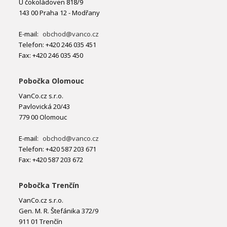
U čokoládoven 818/9
143 00 Praha 12 - Modřany
E-mail:
obchod@vanco.cz
Telefon: +420 246 035 451
Fax: +420 246 035 450
Pobočka Olomouc
VanCo.cz s.r.o.
Pavlovická 20/43
779 00 Olomouc
E-mail:
obchod@vanco.cz
Telefon: +420 587 203 671
Fax: +420 587 203 672
Pobočka Trenčín
VanCo.cz s.r.o.
Gen. M. R. Štefánika 372/9
911 01 Trenčín