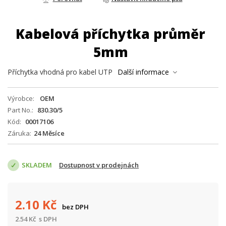
Kabelová příchytka průměr
5mm
Příchytka vhodná pro kabel UTP
Další informace
Výrobce
OEM
Part No.
830.30/5
Kód
00017106
Záruka
24 Měsíce
SKLADEM
Dostupnost v prodejnách
2.10
Kč
bez DPH
2.54
Kč
s DPH