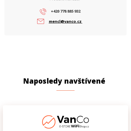
+420 778 885 932
mencl@vanco.cz
Naposledy navštívené