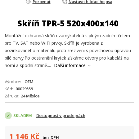
Porovnat
Nastavit hlídacího psa
Skříň TPR-5 520x400x140
Montážní ochranná skříň uzamykatelná s plným zadním čelem
pro TV, SAT nebo WIFI prvky. Skříň je vyrobena z
pozinkovaného materiálu proti zrezivění s povrchovou úpravou
bílé barvy.Po odstranění krytek získáme otvory pro kabeláž na
horní a spodní straně....
Další informace
Výrobce
OEM
Kód
00029559
Záruka
24 Měsíce
SKLADEM
Dostupnost v prodejnách
1 146
Kč
bez DPH