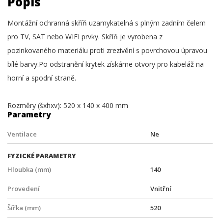
Popis
Montážní ochranná skříň uzamykatelná s plným zadním čelem
pro TV, SAT nebo WIFI prvky. Skříň je vyrobena z
pozinkovaného materiálu proti zrezivění s povrchovou úpravou
bílé barvy.Po odstranění krytek získáme otvory pro kabeláž na
horní a spodní straně.
Rozměry (šxhxv): 520 x 140 x 400 mm
Parametry
Ventilace
Ne
FYZICKÉ PARAMETRY
Hloubka (mm)
140
Provedení
Vnitřní
Šířka (mm)
520