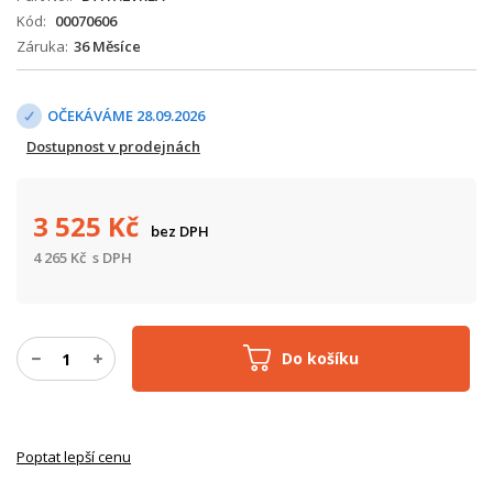
Kód
00070606
Záruka
36 Měsíce
OČEKÁVÁME 28.09.2026
Dostupnost v prodejnách
3 525
Kč
bez DPH
4 265
Kč
s DPH
Do košíku
Poptat lepší cenu