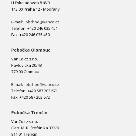
U čokoládoven 818/9
143 00 Praha 12 - Modřany
E-mail:
obchod@vanco.cz
Telefon: +420 246 035 451
Fax: +420 246 035 450
Pobočka Olomouc
VanCo.cz s.r.o.
Pavlovická 20/43
779 00 Olomouc
E-mail:
obchod@vanco.cz
Telefon: +420 587 203 671
Fax: +420 587 203 672
Pobočka Trenčín
VanCo.cz s.r.o.
Gen. M. R. Štefánika 372/9
911 01 Trenčín