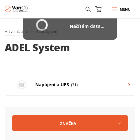
MENU
Načítám data...
Hlavní strana
ADEL System
ADEL System
Napájení a UPS
31
ZNAČKA