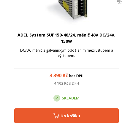
ADEL System SUP150-48/24, měnič 48V DC/24V,
150W
DC/DC měnič s galvanickým oddělením mezi vstupem a
výstupem.
3 390
Kč
bez DPH
4 102
Kč
s DPH
SKLADEM
Do košíku