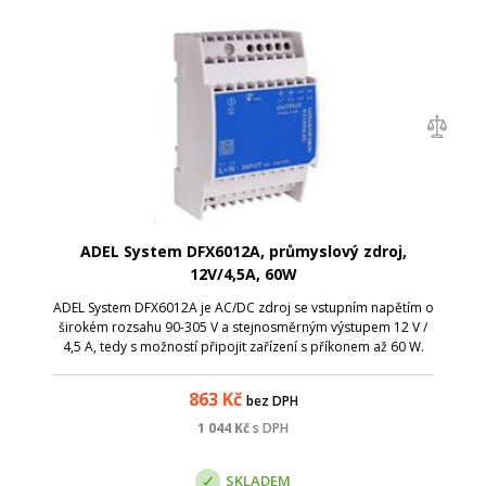
ADEL System DFX6012A, průmyslový zdroj,
12V/4,5A, 60W
ADEL System DFX6012A je AC/DC zdroj se vstupním napětím o
širokém rozsahu 90-305 V a stejnosměrným výstupem 12 V /
4,5 A, tedy s možností připojit zařízení s příkonem až 60 W.
Díky miniaturní velikosti je skvělým řešením do rozvaděčů.
863
Kč
bez DPH
1 044
Kč
s DPH
SKLADEM