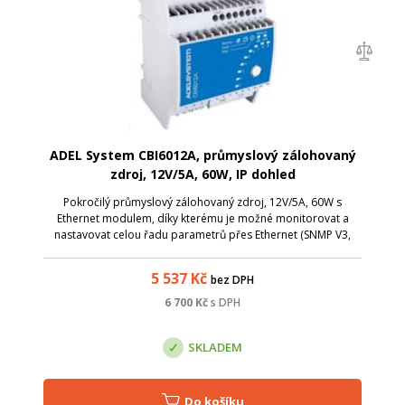
ADEL System CBI6012A, průmyslový zálohovaný
zdroj, 12V/5A, 60W, IP dohled
Pokročilý průmyslový zálohovaný zdroj, 12V/5A, 60W s
Ethernet modulem, díky kterému je možné monitorovat a
nastavovat celou řadu parametrů přes Ethernet (SNMP V3,
Modbus TCP/IP, HTTPS).
5 537
Kč
bez DPH
6 700
Kč
s DPH
SKLADEM
Do košíku