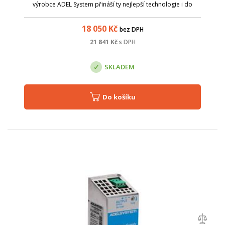
výrobce ADEL System přináší ty nejlepší technologie i do
kategorie cenově dostupných zdrojů. Model CBI4810A je
AC/DC zdroj se vstupním napět...
18 050
Kč
bez DPH
21 841
Kč
s DPH
SKLADEM
Do košíku