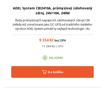
ADEL System CBI2410A, průmyslový zálohovaný
zdroj, 24V/10A, 240W
Řada průmyslových napájecích zálohovaných zdrojů CBI
(někdy též označované jako DC-UPS) od tradičního italského
výrobce ADEL System přináší ty nejlepší technologie i do
kategorie cenově dostupných zdrojů. Model CBI2410A je
AC/DC zdroj se vstupním napět...
9 334
Kč
bez DPH
11 294
Kč
s DPH
SKLADEM
Do košíku