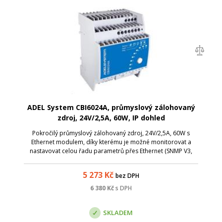
ADEL System CBI6024A, průmyslový zálohovaný
zdroj, 24V/2,5A, 60W, IP dohled
Pokročilý průmyslový zálohovaný zdroj, 24V/2,5A, 60W s
Ethernet modulem, díky kterému je možné monitorovat a
nastavovat celou řadu parametrů přes Ethernet (SNMP V3,
Modbus TCP/IP, HTTPS).
5 273
Kč
bez DPH
6 380
Kč
s DPH
SKLADEM