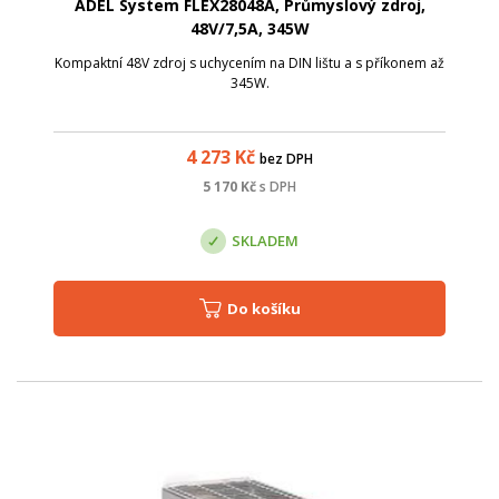
ADEL System FLEX28048A, Průmyslový zdroj,
48V/7,5A, 345W
Kompaktní 48V zdroj s uchycením na DIN lištu a s příkonem až
345W.
4 273
Kč
bez DPH
5 170
Kč
s DPH
SKLADEM
Do košíku