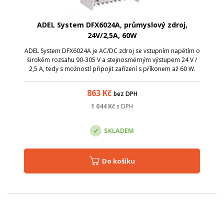
ADEL System DFX6024A, průmyslový zdroj,
24V/2,5A, 60W
ADEL System DFX6024A je AC/DC zdroj se vstupním napětím o
širokém rozsahu 90-305 V a stejnosměrným výstupem 24 V /
2,5 A, tedy s možností připojit zařízení s příkonem až 60 W.
Díky miniaturní velikosti je skvělým řešením do rozvaděčů.
863
Kč
bez DPH
1 044
Kč
s DPH
SKLADEM
Do košíku