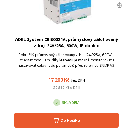
ADEL System CBI60024A, průmyslový zálohovaný
zdroj, 24V/25A, 600W, IP dohled
Pokročilý průmyslový zálohovaný zdroj, 24V/25A, 600W s
Ethernet modulem, díky kterému je možné monitorovat a
nastavovat celou řadu parametrů přes Ethernet (SNMP V3,
Modbus TCP/IP, HTTPS).
17 200
Kč
bez DPH
20 812
Kč
s DPH
SKLADEM
Do košíku