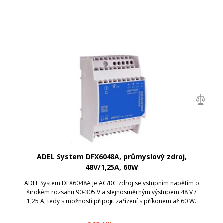
ADEL System DFX6048A, průmyslový zdroj,
48V/1,25A, 60W
ADEL System DFX6048A je AC/DC zdroj se vstupním napětím o
širokém rozsahu 90-305 V a stejnosměrným výstupem 48 V /
1,25 A, tedy s možností připojit zařízení s příkonem až 60 W.
Díky miniaturní velikosti je skvělým řešením do rozvaděčů.