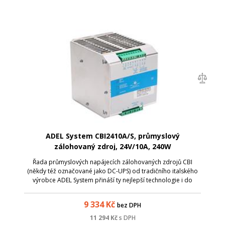
ADEL System CBI2410A/S, průmyslový
zálohovaný zdroj, 24V/10A, 240W
Řada průmyslových napájecích zálohovaných zdrojů CBI
(někdy též označované jako DC-UPS) od tradičního italského
výrobce ADEL System přináší ty nejlepší technologie i do
kategorie cenově dostupných zdrojů. Model CBI2410A je
AC/DC zdroj se vstupním napět...
9 334
Kč
bez DPH
11 294
Kč
s DPH