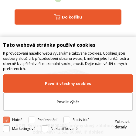
Do košíku
Tato webová stránka používá cookies
K provozování našeho webu využíváme takzvané cookies. Cookies jsou
soubory sloužící k přizpůsobení obsahu webu, k měření jeho funkčnosti a
obecně k zajištění vaší maximální spokojenosti. Dejte nám vědět o svých
preferencích.
Povolit všechny cookies
Povolit výběr
Nutné
Preferenční
Statistické
Zobrazit
ADEL System CBI60048A, průmyslový zálohovaný
detaily
Marketingové
Neklasifikované
zdroj, 48V/12,5A, 600W, IP dohled