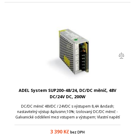
ADEL System SUP200-48/24, DC/DC měnič, 48V
DC/24V DC, 200W
DC/DC měnič 48VDC / 24VDC s výstupem 8,4A &ndash;
nastavitelný výstup &plusmn;10%; Izolovaný DC/DC měnič -
Galvanické oddělení mezi vstupem a výstupem; Vlastní napětí
48V DC &ndash; široký rozsah vstupního napětí: 36V DC
&hellip; 72V DC; Výstupní napět...
3 390
Kč
bez DPH