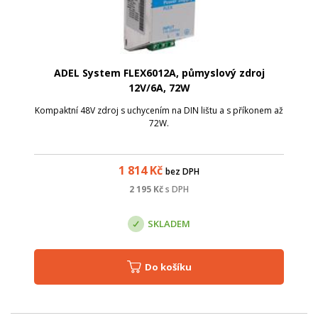
ADEL System FLEX6012A, půmyslový zdroj
12V/6A, 72W
Kompaktní 48V zdroj s uchycením na DIN lištu a s příkonem až
72W.
1 814
Kč
bez DPH
2 195
Kč
s DPH
SKLADEM
Do košíku