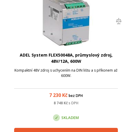
ADEL System FLEX50048A, průmyslový zdroj,
48V/12A, 600W
Kompaktní 48V zdroj s uchycením na DIN lištu a s příkonem až
600W.
7 230
Kč
bez DPH
8 748
Kč
s DPH
SKLADEM