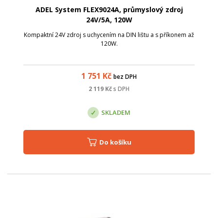
ADEL System FLEX9024A, průmyslový zdroj
24V/5A, 120W
Kompaktní 24V zdroj s uchycením na DIN lištu a s příkonem až
120W.
1 751
Kč
bez DPH
2 119
Kč
s DPH
SKLADEM
Do košíku