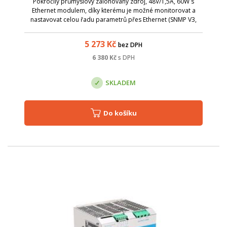
Pokročilý průmyslový zálohovaný zdroj, 48V/1,5A, 60W s
Ethernet modulem, díky kterému je možné monitorovat a
nastavovat celou řadu parametrů přes Ethernet (SNMP V3,
Modbus TCP/IP, HTTPS).
5 273
Kč
bez DPH
6 380
Kč
s DPH
SKLADEM
Do košíku