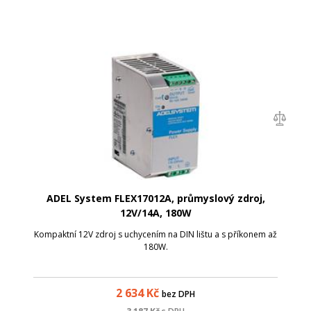
ADEL System FLEX17012A, průmyslový zdroj,
12V/14A, 180W
Kompaktní 12V zdroj s uchycením na DIN lištu a s příkonem až
180W.
2 634
Kč
bez DPH