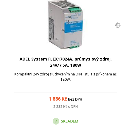
ADEL System FLEX17024A, průmyslový zdroj,
24V/7,5A, 180W
Kompaktní 24V zdroj s uchycením na DIN lištu a s příkonem až
180W.
1 886
Kč
bez DPH
2 282
Kč
s DPH
SKLADEM