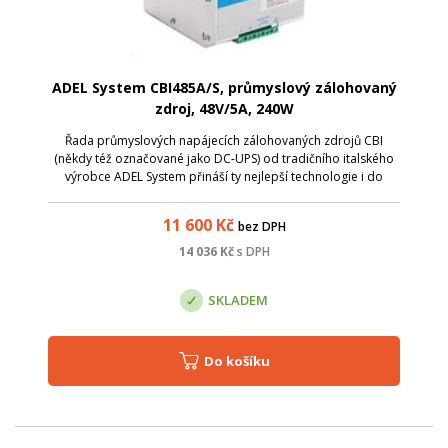
ADEL System CBI485A/S, průmyslový zálohovaný
zdroj, 48V/5A, 240W
Řada průmyslových napájecích zálohovaných zdrojů CBI
(někdy též označované jako DC-UPS) od tradičního italského
výrobce ADEL System přináší ty nejlepší technologie i do
kategorie cenově dostupných zdrojů. Model CBI485A/S je
AC/DC zdroj se vstupním napě...
11 600
Kč
bez DPH
14 036
Kč
s DPH
SKLADEM
Do košíku