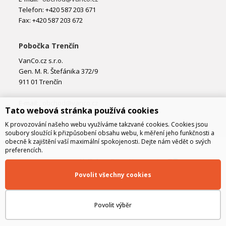
Telefon: +420 587 203 671
Fax: +420 587 203 672
Pobočka Trenčín
VanCo.cz s.r.o.
Gen. M. R. Štefánika 372/9
911 01 Trenčín
E-mail:
obchod@vanco.cz
Tato webová stránka používá cookies
Telefon: +421 32 877 74 02
K provozování našeho webu využíváme takzvané cookies. Cookies jsou
soubory sloužící k přizpůsobení obsahu webu, k měření jeho funkčnosti a
obecně k zajištění vaší maximální spokojenosti. Dejte nám vědět o svých
preferencích.
Povolit všechny cookies
Povolit výběr