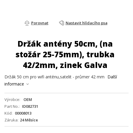
Porovnat
Nastavit hlídacího psa
Držák antény 50cm, (na
stožár 25-75mm), trubka
42/2mm, zinek Galva
Držák 50 cm pro wifi anténu,satelit - průmer 42 mm
Další
informace
Výrobce
OEM
Part No.
ID082731
Kód
00008013
Záruka
24 Měsíce