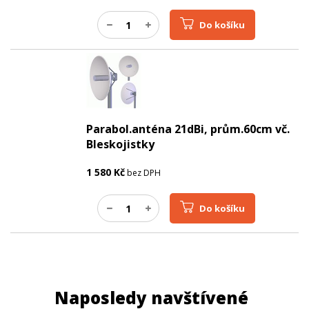
Do košíku
Parabol.anténa 21dBi, prům.60cm vč.
Bleskojistky
1 580
Kč
bez DPH
Do košíku
Naposledy navštívené