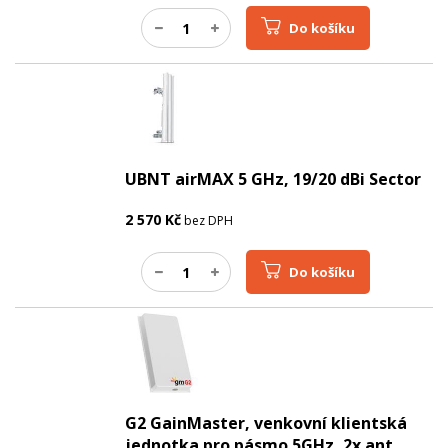
Do košíku
UBNT airMAX 5 GHz, 19/20 dBi Sector
2 570
Kč
bez DPH
Do košíku
G2 GainMaster, venkovní klientská
jednotka pro pásmo 5GHz, 2x ant.