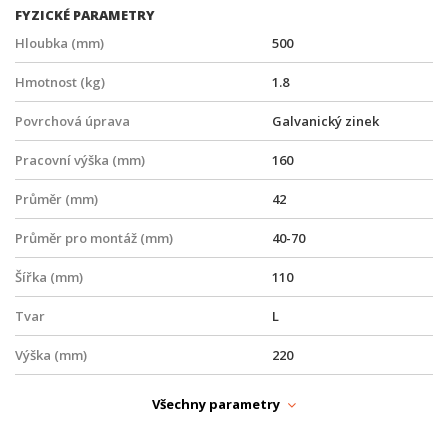
FYZICKÉ PARAMETRY
Hloubka (mm)
500
Hmotnost (kg)
1.8
Povrchová úprava
Galvanický zinek
Pracovní výška (mm)
160
Průměr (mm)
42
Průměr pro montáž (mm)
40-70
Šířka (mm)
110
Tvar
L
Výška (mm)
220
Vzdálenost vyložení (mm)
500
Všechny parametry
PARAMETRY OPTIKA