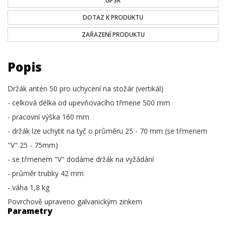
GPSR
DOTAZ K PRODUKTU
ZAŘAZENÍ PRODUKTU
Popis
Držák antén 50 pro uchycení na stožár (vertikál)
- celková délka od upevňovacího třmene 500 mm
- pracovní výška 160 mm
- držák lze uchytit na tyč o průměru 25 - 70 mm (se třmenem
"V" 25 - 75mm)
- se třmenem "V" dodáme držák na vyžádání
- průměr trubky 42 mm
- váha 1,8 kg
Povrchově upraveno galvanickým zinkem
Parametry