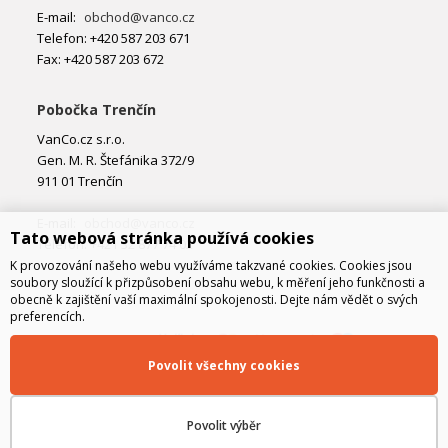
E-mail:
obchod@vanco.cz
Telefon: +420 587 203 671
Fax: +420 587 203 672
Pobočka Trenčín
VanCo.cz s.r.o.
Gen. M. R. Štefánika 372/9
911 01 Trenčín
E-mail:
obchod@vanco.cz
Tato webová stránka používá cookies
Telefon: +421 32 877 74 02
K provozování našeho webu využíváme takzvané cookies. Cookies jsou
soubory sloužící k přizpůsobení obsahu webu, k měření jeho funkčnosti a
obecně k zajištění vaší maximální spokojenosti. Dejte nám vědět o svých
preferencích.
Povolit všechny cookies
Povolit výběr