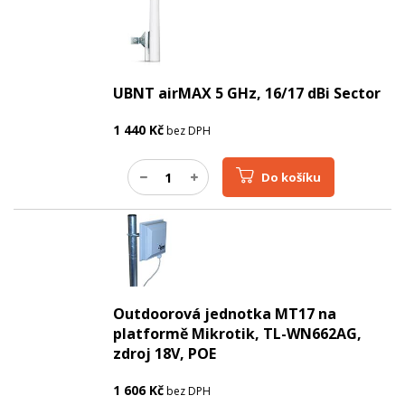
UBNT airMAX 5 GHz, 16/17 dBi Sector
1 440
Kč
bez DPH
Do košíku
Outdoorová jednotka MT17 na
platformě Mikrotik, TL-WN662AG,
zdroj 18V, POE
1 606
Kč
bez DPH