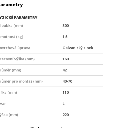
Parametry
YZICKÉ PARAMETRY
loubka (mm)
300
motnost (kg)
1.5
ovrchová úprava
Galvanický zinek
racovní výška (mm)
160
růměr (mm)
42
růměr pro montáž (mm)
40-70
ířka (mm)
110
var
L
ýška (mm)
220
zdálenost vyložení (mm)
350