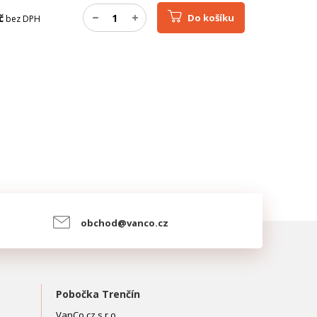
č
Do košíku
bez DPH
obchod@vanco.cz
Pobočka Trenčín
VanCo.cz s.r.o.