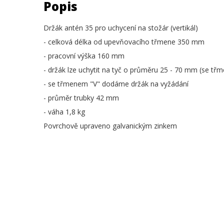
Popis
Držák antén 35 pro uchycení na stožár (vertikál)
- celková délka od upevňovacího třmene 350 mm
- pracovní výška 160 mm
- držák lze uchytit na tyč o průměru 25 - 70 mm (se t
- se třmenem "V" dodáme držák na vyžádání
- průměr trubky 42 mm
- váha 1,8 kg
Povrchově upraveno galvanickým zinkem