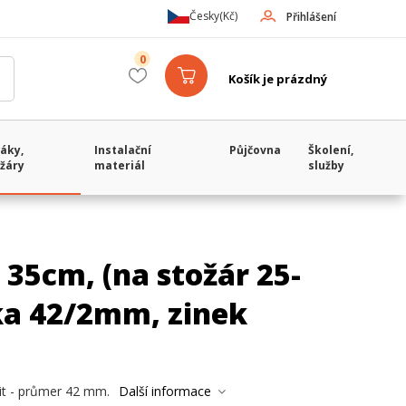
Česky
(Kč)
Přihlášení
0
Košík je prázdný
áky,
Instalační
Půjčovna
Školení,
žáry
materiál
služby
35cm, (na stožár 25-
a 42/2mm, zinek
lit - průmer 42 mm.
Další informace