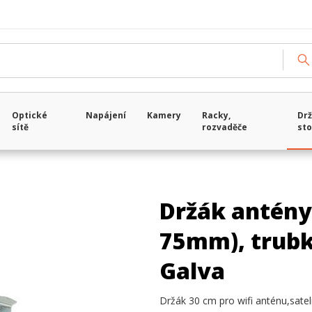
Optické
Napájení
Kamery
Racky,
Drž
sítě
rozvaděče
sto
Držák antény 
75mm), trubk
Galva
Držák 30 cm pro wifi anténu,sate