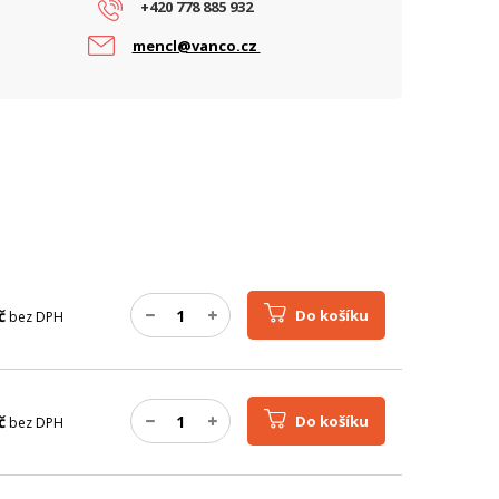
+420 778 885 932
mencl@vanco.cz
č
Do košíku
bez DPH
č
Do košíku
bez DPH