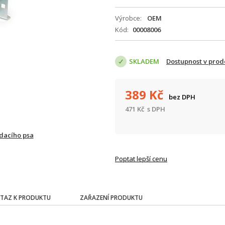
Výrobce
OEM
Kód
00008006
SKLADEM
Dostupnost v prod
389
Kč
bez DPH
471
Kč
s DPH
ídacího psa
Poptat lepší cenu
TAZ K PRODUKTU
ZAŘAZENÍ PRODUKTU