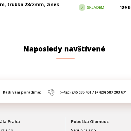
em, trubka 28/2mm, zinek
SKLADEM
189
K
Naposledy navštívené
Rádi vám poradíme:
(+420) 246 035 451 / (+420) 587 203 671
ála Praha
Pobočka Olomouc
cz s.r.o.
VanCo.cz s.r.o.