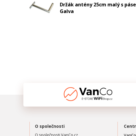
Držák antény 25cm malý s pás
Galva
O společnosti
Centr
O společnosti VanCo.cz
VanCo.