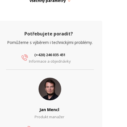
Všechny parametry
ARAMETRY OPTIKA
ontáž na/do
Stožár
Potřebujete poradit?
Pomůžeme s výběrem i technickými problémy.
(+420) 246 035 451
Informace a objednávky
Jan Mencl
Produkt manažer