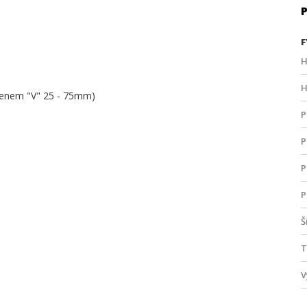
F
H
H
řmenem "V" 25 - 75mm)
P
P
P
P
Š
T
V
V