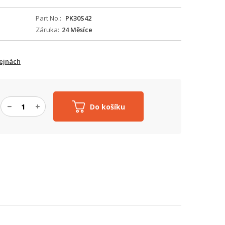
Part No.
PK30S42
Záruka
24 Měsíce
ejnách
Do košíku