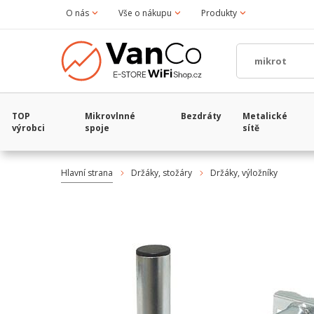
O nás
Vše o nákupu
Produkty
TOP
Mikrovlnné
Bezdráty
Metalické
výrobci
spoje
sítě
Hlavní strana
Držáky, stožáry
Držáky, výložníky