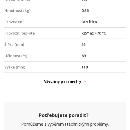
Hmotnost (kg)
0.56
Provedení
DIN lišta
Provozní teplota
-25° až +70 °C
Šířka (mm)
55
Účinnost (%)
89
Výška (mm)
110
PARAMETRY NAPÁJENÍ
Všechny parametry
Ochrana proti přepětí
Ano
Ochrana proti zkratu
Ano
Tepelná ochrana
Ano
Potřebujete poradit?
Vstupní napětí (V)
230
Pomůžeme s výběrem i technickými problémy.