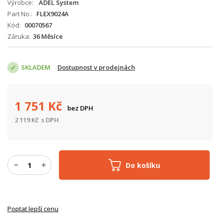
Výrobce
ADEL System
Part No.
FLEX9024A
Kód
00070567
Záruka
36 Měsíce
SKLADEM
Dostupnost v prodejnách
1 751
Kč
bez DPH
2 119
Kč
s DPH
Do košíku
Poptat lepší cenu