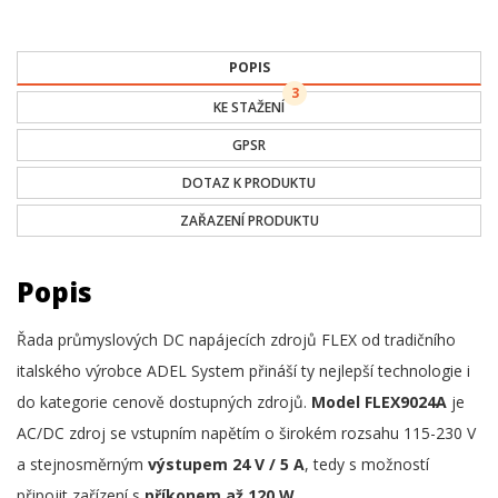
POPIS
3
KE STAŽENÍ
GPSR
DOTAZ K PRODUKTU
ZAŘAZENÍ PRODUKTU
Popis
Řada průmyslových DC napájecích zdrojů FLEX od tradičního
italského výrobce ADEL System přináší ty nejlepší technologie i
do kategorie cenově dostupných zdrojů.
Model FLEX9024A
je
AC/DC zdroj se vstupním napětím o širokém rozsahu 115-230 V
a stejnosměrným
výstupem 24 V / 5 A
, tedy s možností
připojit zařízení s
příkonem až 120 W
.