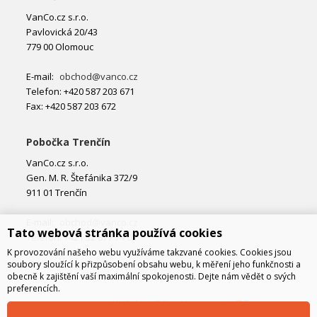
VanCo.cz s.r.o.
Pavlovická 20/43
779 00 Olomouc
E-mail:
obchod@vanco.cz
Telefon: +420 587 203 671
Fax: +420 587 203 672
Pobočka Trenčín
VanCo.cz s.r.o.
Gen. M. R. Štefánika 372/9
911 01 Trenčín
E-mail:
obchod@vanco.cz
Tato webová stránka používá cookies
Telefon: +421 32 877 74 02
K provozování našeho webu využíváme takzvané cookies. Cookies jsou
soubory sloužící k přizpůsobení obsahu webu, k měření jeho funkčnosti a
obecně k zajištění vaší maximální spokojenosti. Dejte nám vědět o svých
preferencích.