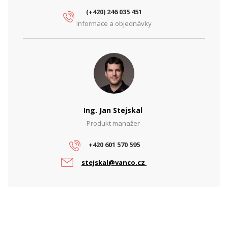
Výstupní napětí (V)
24
(+420) 246 035 451
Informace a objednávky
Výstupní proud (A)
5
Výstupní výkon (W)
120
PARAMETRY OBRAZU
Výrobce
ADEL System
PROVEDENÍ
Ing. Jan Stejskal
Uchycení na DIN lištu
Ano
Produkt manažer
+420 601 570 595
stejskal@vanco.cz