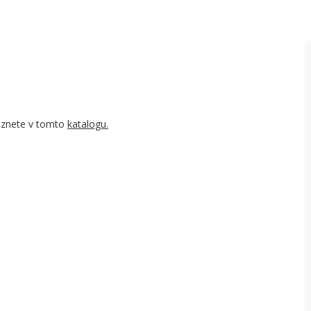
O
T
V
V
V
leznete v tomto
katalogu.
V
P
V
P
U