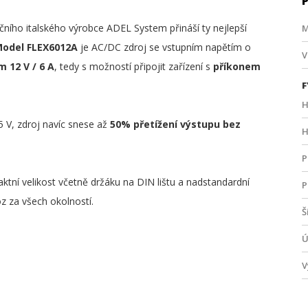
ního italského výrobce ADEL System přináší ty nejlepší
M
odel FLEX6012A
je AC/DC zdroj se vstupním napětím o
V
 12 V / 6 A
, tedy s možností připojit zařízení s
příkonem
F
H
5 V, zdroj navíc snese až
50% přetížení výstupu bez
H
P
ktní velikost včetně držáku na DIN lištu a nadstandardní
P
z za všech okolností.
Š
Ú
V
P