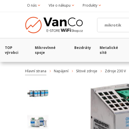
O nás
Vše o nákupu
Produkty
TOP
Mikrovlnné
Bezdráty
Metalické
výrobci
spoje
sítě
Hlavní strana
Napájení
Síťové zdroje
Zdroje 230 V