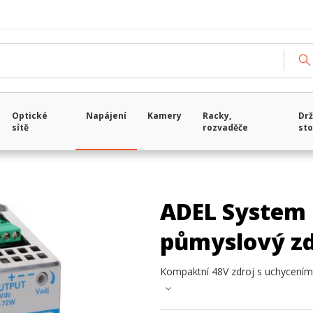
Optické
Napájení
Kamery
Racky,
Drž
sítě
rozvaděče
sto
ADEL System 
půmyslový zd
Kompaktní 48V zdroj s uchycením 