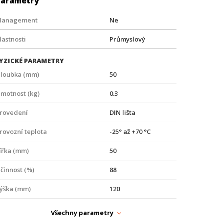
Parametry
anagement
Ne
lastnosti
Průmyslový
YZICKÉ PARAMETRY
loubka (mm)
50
motnost (kg)
0.3
rovedení
DIN lišta
rovozní teplota
-25° až +70 °C
ířka (mm)
50
činnost (%)
88
ýška (mm)
120
ARAMETRY NAPÁJENÍ
Všechny parametry