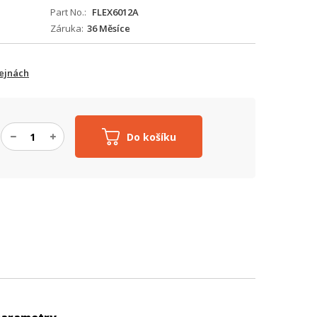
Part No.
FLEX6012A
Záruka
36 Měsíce
ejnách
Do košíku