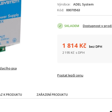
Výrobce
ADEL System
Kód
00070563
SKLADEM
Dostupnost v prod
1 814
Kč
bez DPH
2 195
Kč
s DPH
ídacího psa
Poptat lepší cenu
Z K PRODUKTU
ZAŘAZENÍ PRODUKTU