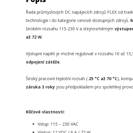
Řada průmyslových DC napájecích zdrojů FLEX od tradič
technologie i do kategorie cenově dostupných zdrojů.
M
širokém rozsahu 115-230 V a stejnosměrným
výstupem
až 72 W
.
Výstupní napětí je možné regulovat v rozsahu 10 až 15,
odpojení zátěže
.
Široký pracovní teplotní rozsah (-
25 °C až 70 °C
), kompa
záruka 3 roky
jsou předpokladem pro spolehlivý provo
Klíčové vlastnosti:
Vstup: 115 – 230 VAC
Výstup: 12 VDC / 6 A / 72 W