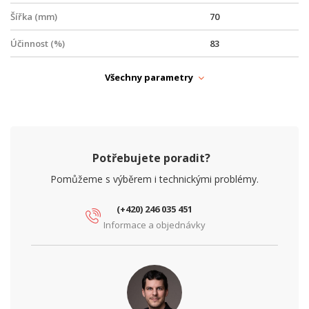
Šířka (mm)
70
Účinnost (%)
83
Výška (mm)
90
Všechny parametry
NAPÁJENÍ
Typ zdroje
Zálohovaný
PARAMETRY NAPÁJENÍ
Potřebujete poradit?
Ochrana proti přepětí
Ano
Pomůžeme s výběrem i technickými problémy.
Ochrana proti zkratu
Ano
(+420) 246 035 451
Tepelná ochrana
Ano
Informace a objednávky
Vstupní napětí (V)
230
Výstupní napětí (V)
48
Výstupní proud (A)
1.5