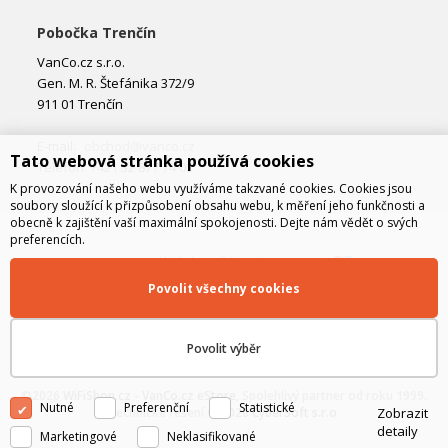
Pobočka Trenčín
VanCo.cz s.r.o.
Gen. M. R. Štefánika 372/9
911 01 Trenčín
E-mail:
obchod@vanco.cz
Tato webová stránka používá cookies
Telefon: +421 32 877 74 02
K provozování našeho webu využíváme takzvané cookies. Cookies jsou
soubory sloužící k přizpůsobení obsahu webu, k měření jeho funkčnosti a
obecně k zajištění vaší maximální spokojenosti. Dejte nám vědět o svých
preferencích.
Povolit všechny cookies
Povolit výběr
©2026
WiFiShop.cz - VanCo.cz eStore
, Spolehlivý partner od roku 1999.
Nutné
Preferenční
Statistické
Zobrazit
Technické řešení © 2026
CyberSoft s.r.o.
detaily
Marketingové
Neklasifikované