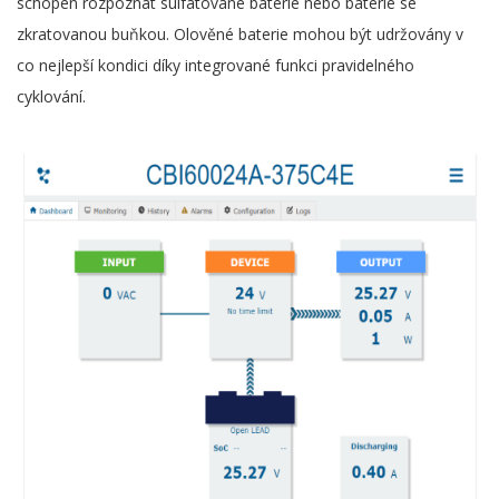
schopen rozpoznat sulfátované baterie nebo baterie se
zkratovanou buňkou. Olověné baterie mohou být udržovány v
co nejlepší kondici díky integrované funkci pravidelného
cyklování.