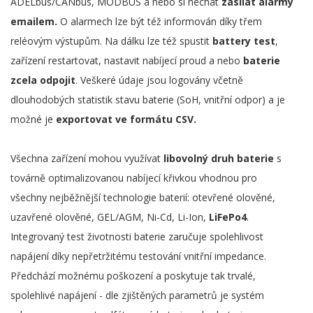
ADELbus/CANbus, MODBUS a nebo si nechat
zasílat alarmy
emailem.
O alarmech lze být též informován díky třem
reléovým výstupům. Na dálku lze též spustit
battery test
,
zařízení restartovat, nastavit nabíjecí proud a nebo
baterie
zcela odpojit
. Veškeré údaje jsou logovány včetně
dlouhodobých statistik stavu baterie (SoH, vnitřní odpor) a je
možné je
exportovat ve formátu CSV.
Všechna zařízení mohou využívat
libovolný druh baterie
s
továrně optimalizovanou nabíjecí křivkou vhodnou pro
všechny nejběžnější technologie baterií: otevřené olověné,
uzavřené olověné, GEL/AGM, Ni-Cd, Li-Ion,
LiFePo4
.
Integrovaný test životnosti baterie zaručuje spolehlivost
napájení díky nepřetržitému testování vnitřní impedance.
Předchází možnému poškození a poskytuje tak trvalé,
spolehlivé napájení - dle zjištěných parametrů je systém