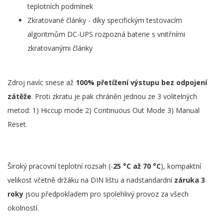
teplotních podmínek
Zkratované články - díky specifickým testovacím
algoritmům DC-UPS rozpozná baterie s vnitřními
zkratovanými články
Zdroj navíc snese až
100% přetížení výstupu bez odpojení
zátěže
. Proti zkratu je pak chráněn jednou ze 3 volitelných
metod: 1) Hiccup mode 2) Continuous Out Mode 3) Manual
Reset.
Široký pracovní teplotní rozsah (-
25 °C až 70 °C
), kompaktní
velikost včetně držáku na DIN lištu a nadstandardní
záruka 3
roky
jsou předpokladem pro spolehlivý provoz za všech
okolností.