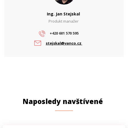
Výstupní výkon (W)
60
Ing. Jan Stejskal
Produkt manažer
PROVEDENÍ
Uchycení na DIN lištu
Ano
+420 601 570 595
stejskal@vanco.cz
Naposledy navštívené