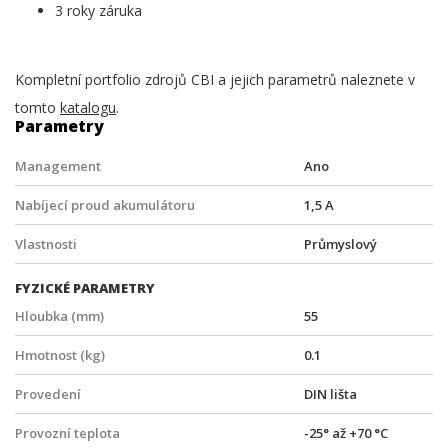
3 roky záruka
Kompletní portfolio zdrojů CBI a jejich parametrů naleznete v
tomto
katalogu
.
Parametry
Management
Ano
Nabíjecí proud akumulátoru
1,5 A
Vlastnosti
Průmyslový
FYZICKÉ PARAMETRY
Hloubka (mm)
55
Hmotnost (kg)
0.1
Provedení
DIN lišta
Provozní teplota
-25° až +70 °C