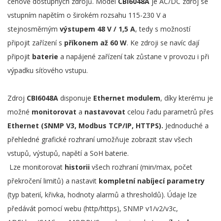
cenově dostupných zdrojů. Model
CBI6048A
je AC/DC zdroj se
vstupním napětím o širokém rozsahu 115-230 V a
stejnosměrným
výstupem 48 V / 1,5 A
, tedy s možností
připojit zařízení s
příkonem až 60 W
. Ke zdroji se navíc dají
připojit
baterie
a napájené zařízení tak zůstane v provozu i při
výpadku síťového vstupu.
Zdroj
CBI6048A
disponuje
Ethernet modulem
, díky kterému je
možné
monitorovat
a
nastavovat
celou řadu parametrů přes
Ethernet (SNMP V3, Modbus TCP/IP, HTTPS).
Jednoduché a
přehledné grafické rozhraní umožňuje zobrazit stav všech
vstupů, výstupů, napětí a SoH baterie.
Lze monitorovat
historii
všech rozhraní (min/max, počet
překročení limitů) a nastavit
kompletní nabíjecí parametry
(typ baterií, křivka, hodnoty alarmů a thresholdů). Údaje lze
předávát pomocí webu (http/https), SNMP v1/v2/v3c,