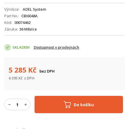
Výrobce
ADEL System
Part No.
CBI6048A
Kód
00074462
Záruka
36 Měsíce
SKLADEM
Dostupnost v prodejnách
5 285
Kč
bez DPH
6 395
Kč
s DPH
Do košíku