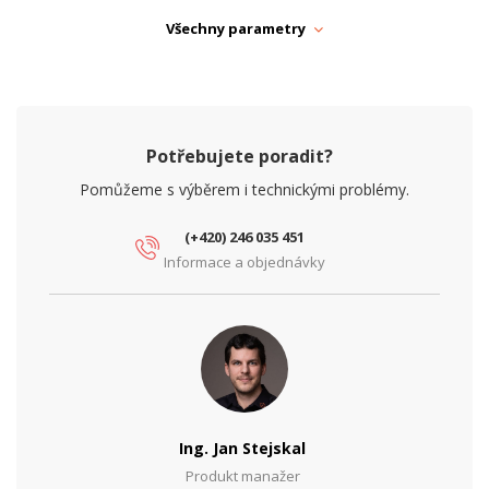
Výška (mm)
115
Všechny parametry
NAPÁJENÍ
Typ zdroje
Zálohovaný
PARAMETRY NAPÁJENÍ
Potřebujete poradit?
Ochrana proti přepětí
Ano
Pomůžeme s výběrem i technickými problémy.
Ochrana proti zkratu
Ano
(+420) 246 035 451
Tepelná ochrana
Ano
Informace a objednávky
Vstupní napětí (V)
230
Výstupní napětí (V)
24
Výstupní proud (A)
5
Výstupní výkon (W)
120
Ing. Jan Stejskal
Produkt manažer
PARAMETRY OBRAZU