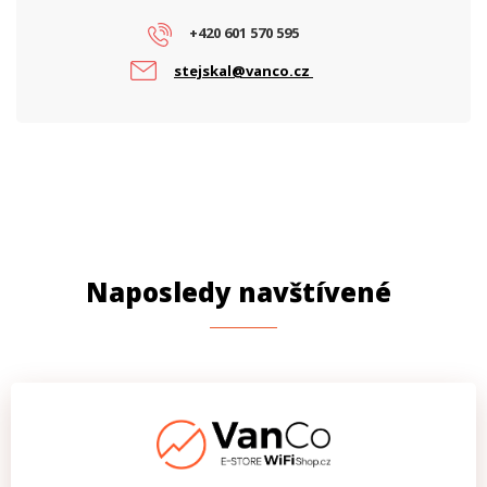
Výrobce
ADEL System
+420 601 570 595
PROVEDENÍ
stejskal@vanco.cz
Uchycení na DIN lištu
Ano
Naposledy navštívené