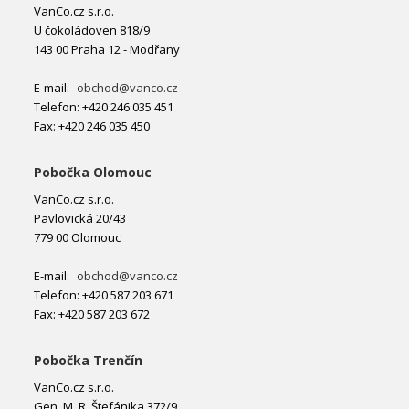
VanCo.cz s.r.o.
U čokoládoven 818/9
143 00 Praha 12 - Modřany
E-mail:
obchod@vanco.cz
Telefon: +420 246 035 451
Fax: +420 246 035 450
Pobočka Olomouc
VanCo.cz s.r.o.
Pavlovická 20/43
779 00 Olomouc
E-mail:
obchod@vanco.cz
Telefon: +420 587 203 671
Fax: +420 587 203 672
Pobočka Trenčín
VanCo.cz s.r.o.
Gen. M. R. Štefánika 372/9