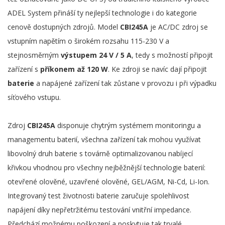
ADEL System přináší ty nejlepší technologie i do kategorie
cenově dostupných zdrojů. Model
CBI245A
je AC/DC zdroj se
vstupním napětím o širokém rozsahu 115-230 V a
stejnosměrným
výstupem 24 V / 5 A
, tedy s možností připojit
zařízení s
příkonem až 120 W
. Ke zdroji se navíc dají připojit
baterie
a napájené zařízení tak zůstane v provozu i při výpadku
síťového vstupu.
Zdroj
CBI245A
disponuje chytrým systémem monitoringu a
managementu baterií, všechna zařízení tak mohou využívat
libovolný druh baterie s továrně optimalizovanou nabíjecí
křivkou vhodnou pro všechny nejběžnější technologie baterií:
otevřené olověné, uzavřené olověné, GEL/AGM, Ni-Cd, Li-Ion.
Integrovaný test životnosti baterie zaručuje spolehlivost
napájení díky nepřetržitému testování vnitřní impedance.
Předchází možnému poškození a poskytuje tak trvalé,