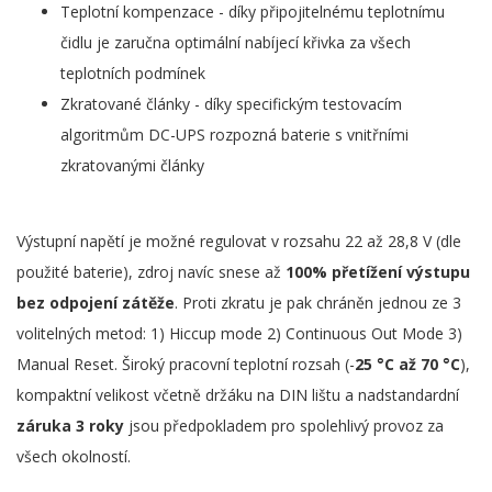
Teplotní kompenzace - díky připojitelnému teplotnímu
čidlu je zaručna optimální nabíjecí křivka za všech
teplotních podmínek
Zkratované články - díky specifickým testovacím
algoritmům DC-UPS rozpozná baterie s vnitřními
zkratovanými články
Výstupní napětí je možné regulovat v rozsahu 22 až 28,8 V (dle
použité baterie), zdroj navíc snese až
100% přetížení výstupu
bez odpojení zátěže
. Proti zkratu je pak chráněn jednou ze 3
volitelných metod: 1) Hiccup mode 2) Continuous Out Mode 3)
Manual Reset. Široký pracovní teplotní rozsah (-
25 °C až 70 °C
),
kompaktní velikost včetně držáku na DIN lištu a nadstandardní
záruka 3 roky
jsou předpokladem pro spolehlivý provoz za
všech okolností.