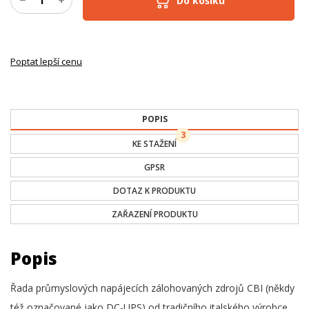
Do košíku
Poptat lepší cenu
POPIS
3
KE STAŽENÍ
GPSR
DOTAZ K PRODUKTU
ZAŘAZENÍ PRODUKTU
Popis
Řada průmyslových napájecích zálohovaných zdrojů CBI (někdy
též označované jako DC-UPS) od tradičního italského výrobce