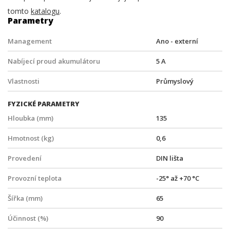
tomto
katalogu
.
Parametry
Management
Ano - externí
Nabíjecí proud akumulátoru
5 A
Vlastnosti
Průmyslový
FYZICKÉ PARAMETRY
Hloubka (mm)
135
Hmotnost (kg)
0,6
Provedení
DIN lišta
Provozní teplota
-25° až +70 °C
Šířka (mm)
65
Účinnost (%)
90