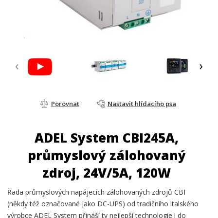
‹
›
Porovnat
Nastavit hlídacího psa
ADEL System CBI245A,
průmyslový zálohovaný
zdroj, 24V/5A, 120W
Řada průmyslových napájecích zálohovaných zdrojů CBI
(někdy též označované jako DC-UPS) od tradičního italského
výrobce ADEL System přináší ty nejlepší technologie i do