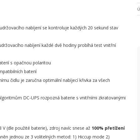
Ú
V
držovacího nabíjení se kontroluje každých 20 sekund stav
N
T
ržovacího nabíjení každé dvě hodiny probíhá test vnitřní
P
aterií s opačnou polaritou
O
patibilních baterií
O
ímu čidlu je zaručna optimální nabíjecí křivka za všech
T
 algoritmům DC-UPS rozpozná baterie s vnitřními zkratovanými
V
V
V
 V (dle použité baterie), zdroj navíc snese až
100% přetížení
hráněn jednou ze 3 volitelných metod: 1) Hiccup mode 2)
V