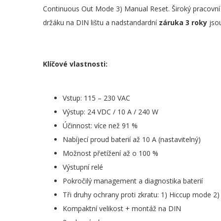
Continuous Out Mode 3) Manual Reset. Široký pracovní t
držáku na DIN lištu a nadstandardní
záruka 3 roky
jsou
Klíčové vlastnosti:
Vstup: 115 – 230 VAC
Výstup: 24 VDC / 10 A / 240 W
Účinnost: více než 91 %
Nabíjecí proud baterií až 10 A (nastavitelný)
Možnost přetížení až o 100 %
Výstupní relé
Pokročilý management a diagnostika baterií
Tři druhy ochrany proti zkratu: 1) Hiccup mode 
Kompaktní velikost + montáž na DIN