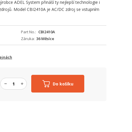
ýrobce ADEL System přináší ty nejlepší technologie i
zdrojů. Model CBI2410A je AC/DC zdroj se vstupním
Part No.
CBI2410A
Záruka
36 Měsíce
ejnách
Do košíku