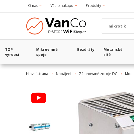
O nás
Vše o nákupu
Produkty
TOP
Mikrovlnné
Bezdráty
Metalické
výrobci
spoje
sítě
Hlavní strana
Napájení
Zálohované zdroje DC
Montá