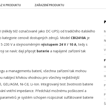
Z K PRODUKTU
ZAŘAZENÍ PRODUKTU
 (někdy též označované jako DC-UPS) od tradičního italského
M
 do kategorie cenově dostupných zdrojů. Model
CBI2410A
je
N
115-230 V a stejnosměrným
výstupem 24 V / 10 A
, tedy s
V
roji se navíc dají připojit
baterie
a napájené zařízení tak
F
H
gu a managementu baterií, všechna zařízení tak mohou
H
nou nabíjecí křivkou vhodnou pro všechny nejběžnější
, GEL/AGM, Ni-Cd, Li-Ion. Integrovaný test životnosti baterie
P
tování vnitřní impedance. Předchází možnému poškození a
P
ých parametrů je systém schopen rozpoznat sulfátované baterie
Š