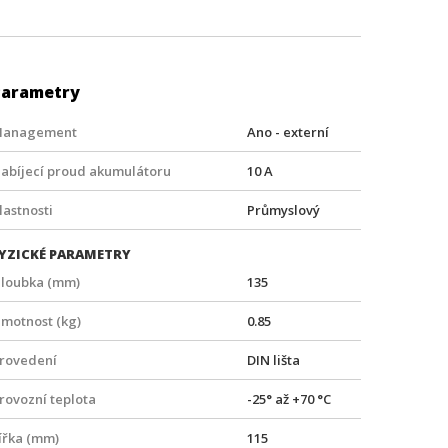
Parametry
anagement
Ano - externí
abíjecí proud akumulátoru
10 A
lastnosti
Průmyslový
YZICKÉ PARAMETRY
loubka (mm)
135
motnost (kg)
0.85
rovedení
DIN lišta
rovozní teplota
-25° až +70 °C
ířka (mm)
115