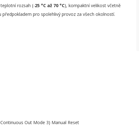
eplotní rozsah (-
25 °C až 70 °C
), kompaktní velikost včetně
P
 předpokladem pro spolehlivý provoz za všech okolností.
V
P
U
2) Continuous Out Mode 3) Manual Reset