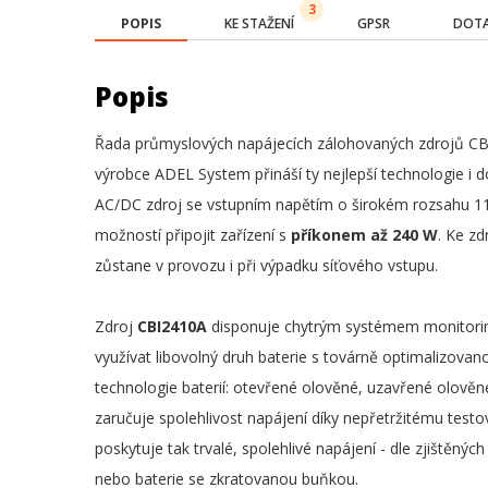
3
POPIS
KE STAŽENÍ
GPSR
DOTA
Popis
Řada průmyslových napájecích zálohovaných zdrojů CBI
výrobce ADEL System přináší ty nejlepší technologie i
AC/DC zdroj se vstupním napětím o širokém rozsahu 
možností připojit zařízení s
příkonem až 240 W
. Ke zd
zůstane v provozu i při výpadku síťového vstupu.
Zdroj
CBI2410A
disponuje chytrým systémem monitorin
využívat libovolný druh baterie s továrně optimalizova
technologie baterií: otevřené olověné, uzavřené olověné
zaručuje spolehlivost napájení díky nepřetržitému tes
poskytuje tak trvalé, spolehlivé napájení - dle zjištěn
nebo baterie se zkratovanou buňkou.