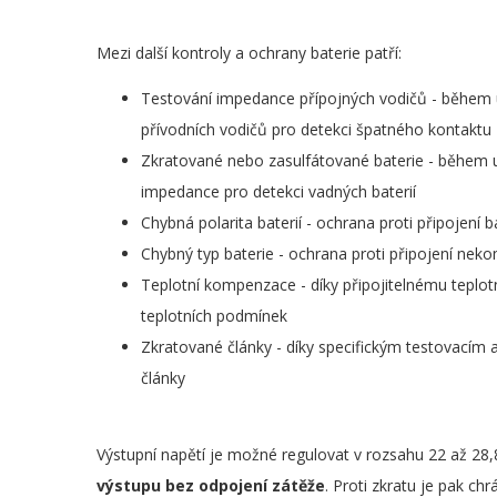
Mezi další kontroly a ochrany baterie patří:
Testování impedance přípojných vodičů - během u
přívodních vodičů pro detekci špatného kontaktu
Zkratované nebo zasulfátované baterie - během ud
impedance pro detekci vadných baterií
Chybná polarita baterií - ochrana proti připojení b
Chybný typ baterie - ochrana proti připojení nekom
Teplotní kompenzace - díky připojitelnému teplotn
teplotních podmínek
Zkratované články - díky specifickým testovacím
články
Výstupní napětí je možné regulovat v rozsahu 22 až 28,8
výstupu bez odpojení zátěže
. Proti zkratu je pak c