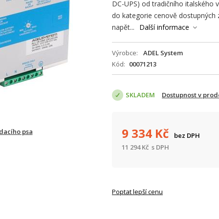
DC-UPS) od tradičního italského v
do kategorie cenově dostupných 
napět...
Další informace
Výrobce
ADEL System
Kód
00071213
SKLADEM
Dostupnost v prod
9 334
Kč
ídacího psa
bez DPH
11 294
Kč
s DPH
Poptat lepší cenu