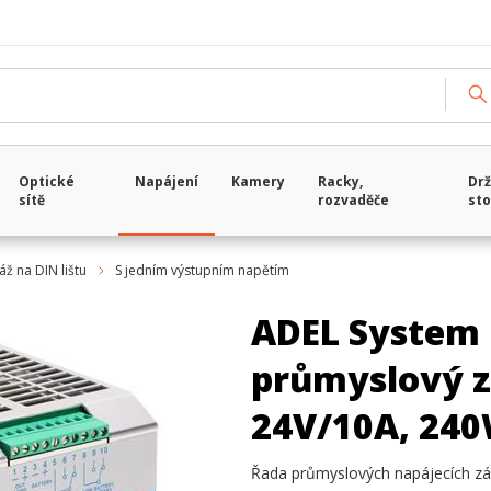
Optické
Napájení
Kamery
Racky,
Drž
sítě
rozvaděče
sto
ž na DIN lištu
S jedním výstupním napětím
ADEL System 
průmyslový z
24V/10A, 24
Řada průmyslových napájecích zá