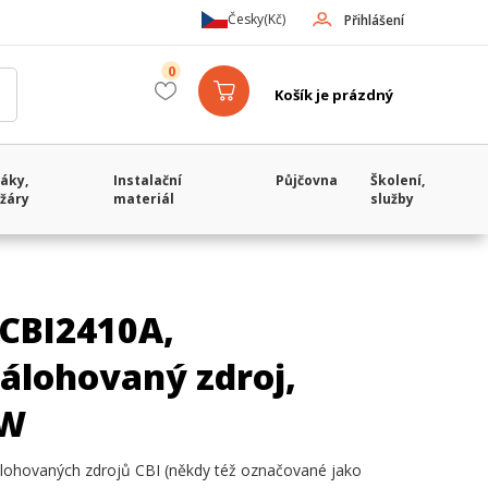
Česky
(Kč)
Přihlášení
0
Košík je prázdný
áky,
Instalační
Půjčovna
Školení,
žáry
materiál
služby
CBI2410A,
álohovaný zdroj,
0W
lohovaných zdrojů CBI (někdy též označované jako