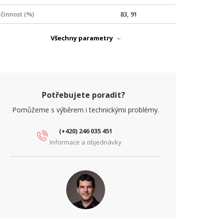
činnost (%)
83, 91
ýška (mm)
100
Všechny parametry
APÁJENÍ
yp zdroje
Zálohovaný
ARAMETRY NAPÁJENÍ
Potřebujete poradit?
chrana proti přepětí
Ano
Pomůžeme s výběrem i technickými problémy.
chrana proti zkratu
Ano
(+420) 246 035 451
epelná ochrana
Ano
Informace a objednávky
stupní napětí (V)
230
ýstupní napětí (V)
24
ýstupní proud (A)
10
ýstupní výkon (W)
240