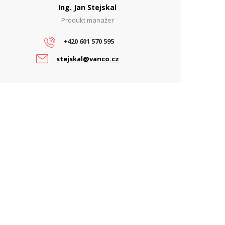
Ing. Jan Stejskal
Produkt manažer
ARAMETRY OBRAZU
ýrobce
ADEL System
+420 601 570 595
ROVEDENÍ
stejskal@vanco.cz
chycení na DIN lištu
Ano