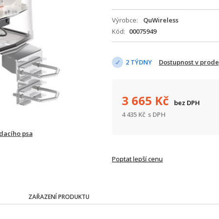
Výrobce
QuWireless
Kód
00075949
2 TÝDNY
Dostupnost v prod
3 665
Kč
bez DPH
4 435
Kč
s DPH
ídacího psa
Poptat lepší cenu
ZAŘAZENÍ PRODUKTU