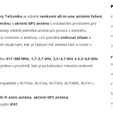
ry Teltonika
je odolné
venkovní all-in-one anténní řešení
,
K
anténu
a
aktivní GPS anténu
s instalačním prostorem pro
V
nicky odolná jednotka určená pro provoz v exteriéru.
V
i routerem a anténou, což pomáhá
snižovat útlum
a
dné všude tam, kde je žádoucí mít anténní část a router v
Z
F
sahu
617–960 MHz, 1,7–2,7 GHz, 3,3–4,7 GHz a 5,2–6,0 GHz
.
H
ejména v prostředí, kde je požadováno robustní venkovní
H
Kompatibilní s RUT9xx, RUT3xx, RUTX09, RUTM09, RUTX11,
P
Š
Wi-Fi omni anténa
,
aktivní GPS anténa
.
V
krytím
IP67
.