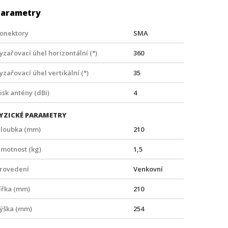
Parametry
onektory
SMA
yzařovací úhel horizontální (°)
360
yzařovací úhel vertikální (°)
35
isk antény (dBi)
4
YZICKÉ PARAMETRY
loubka (mm)
210
motnost (kg)
1,5
rovedení
Venkovní
ířka (mm)
210
ýška (mm)
254