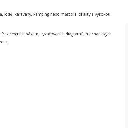
P
, lodě, karavany, kemping nebo městské lokality s vysokou
T
P
h frekvenčních pásem, vyzařovacích diagramů, mechanických
K
eetu
.