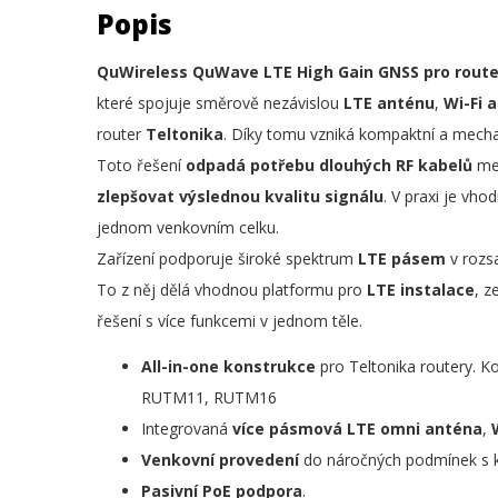
Popis
QuWireless QuWave LTE High Gain GNSS pro route
které spojuje směrově nezávislou
LTE anténu
,
Wi-Fi 
router
Teltonika
. Díky tomu vzniká kompaktní a mecha
Toto řešení
odpadá potřebu dlouhých RF kabelů
mez
zlepšovat výslednou kvalitu signálu
. V praxi je vho
jednom venkovním celku.
Zařízení podporuje široké spektrum
LTE pásem
v roz
To z něj dělá vhodnou platformu pro
LTE instalace
, z
řešení s více funkcemi v jednom těle.
All-in-one konstrukce
pro Teltonika routery. 
RUTM11, RUTM16
Integrovaná
více pásmová LTE omni anténa
,
Venkovní provedení
do náročných podmínek s 
Pasivní PoE podpora
.