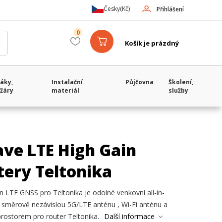
Česky
(Kč)
Přihlášení
0
Košík je prázdný
áky,
Instalační
Půjčovna
Školení,
žáry
materiál
služby
ve LTE High Gain
tery Teltonika
 LTE GNSS pro Teltonika je odolné venkovní all-in-
e směrově nezávislou 5G/LTE anténu , Wi-Fi anténu a
prostorem pro router Teltonika.
Další informace