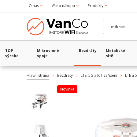
O nás
Vše o nákupu
Produkty
TOP
Mikrovlnné
Bezdráty
Metalické
výrobci
spoje
sítě
Hlavní strana
Bezdráty
LTE, 5G a IoT zařízení
LTE a 
Novinka