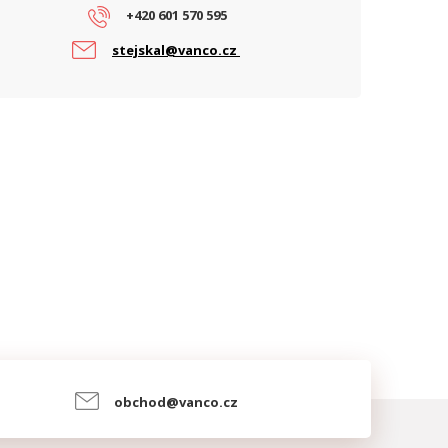
+420 601 570 595
stejskal@vanco.cz
obchod@vanco.cz