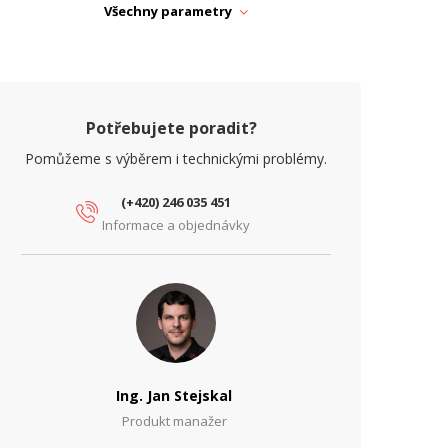
ARAMETRY BEZDRÁT
Všechny parametry
MIMO
2x2
yp antény
Všesměrová
ROVEDENÍ
Potřebujete poradit?
rytí IP
IP67
Pomůžeme s výběrem i technickými problémy.
(+420) 246 035 451
Informace a objednávky
Ing. Jan Stejskal
Produkt manažer