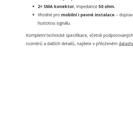
2× SMA konektor
, impedance
50 ohm.
Vhodné pro
mobilní i pevné instalace
– doprava
hustotou signálu.
Kompletní technické specifikace, včetně podporovanýc
rozměrů a dalších detailů, najdete v přiloženém
datash