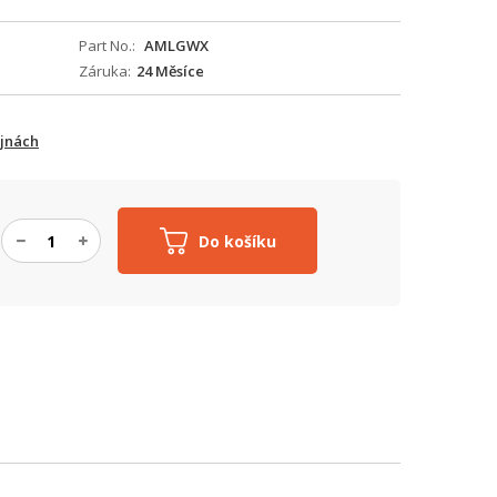
Part No.
AMLGWX
Záruka
24 Měsíce
ejnách
Do košíku