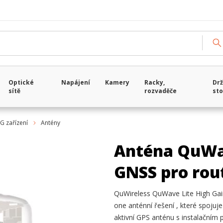
Optické
Napájení
Kamery
Racky,
Drž
sítě
rozvaděče
sto
5G zařízení
Antény
Anténa QuWa
GNSS pro rou
QuWireless QuWave Lite High Gain
one anténní řešení , které spojuj
aktivní GPS anténu s instalačním 