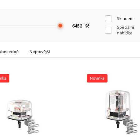
Skladem
Kč
Speciální
nabídka
Abecedně
Nejnovější
inka
Novinka