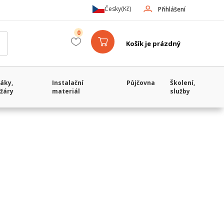
Česky
(Kč)
Přihlášení
0
Košík je prázdný
áky,
Instalační
Půjčovna
Školení,
žáry
materiál
služby