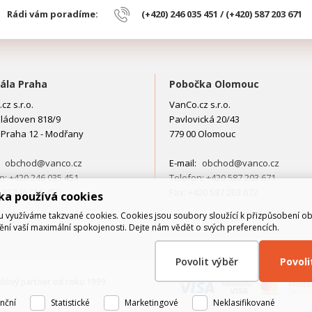
Rádi vám poradíme:
(+420) 246 035 451 / (+420) 587 203 671
ála Praha
Pobočka Olomouc
cz s.r.o.
VanCo.cz s.r.o.
ládoven 818/9
Pavlovická 20/43
 Praha 12 - Modřany
779 00 Olomouc
:
obchod@vanco.cz
E-mail:
obchod@vanco.cz
n: +420 246 035 451
Telefon: +420 587 203 671
420 246 035 450
Fax: +420 587 203 672
ka používá cookies
využíváme takzvané cookies. Cookies jsou soubory sloužící k přizpůsobení o
tění vaší maximální spokojenosti. Dejte nám vědět o svých preferencích.
Povolit výběr
Povol
ehlivý partner od roku 1999.
nční
Statistické
Marketingové
Neklasifikované