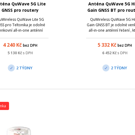
téna QuWave 5G Lite
Anténa QuWave 5G H
GNSS pro routery
Gain GNSS BT pro rou
Teltonika
Teltonika
uWireless QuWave Lite 5G
QuWireless QuWave 5G H
SS pro Teltonika je odolné
Gain GNSS BT je odolné ven
enkovní all-in-one anténní
all-in-one anténní řešení , k
ení, které spojuje směrově
spojuje směrově nezávis
ávislou 5G/LTE anténu, Wi-Fi
5G/LTE anténu , Wi-Fi antén
4 240
Kč
5 332
Kč
bez DPH
bez DPH
ténu, aktivní GPS anténu s
aktivní GPS anténu a Bluet
nstalačním prostorem pro
anténu s instalačním prost
5 130
Kč
s DPH
6 452
Kč
s DPH
router Teltonika.
pro router Teltonika.
2 TÝDNY
2 TÝDNY
inka