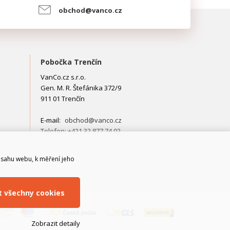
obchod@vanco.cz
Pobočka Trenčín
VanCo.cz s.r.o.
Gen. M. R. Štefánika 372/9
911 01 Trenčín
E-mail:
obchod@vanco.cz
Telefon: +421 32 877 74 02
bsahu webu, k měření jeho
it všechny cookies
Zobrazit detaily