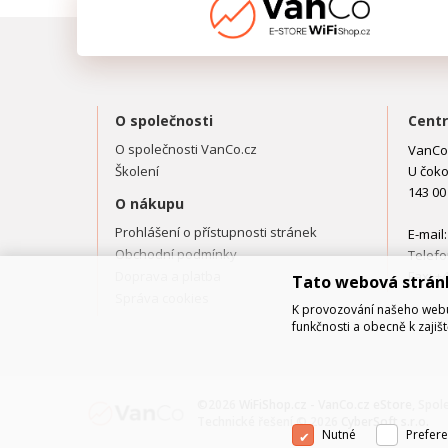
O společnosti
Centr
O společnosti VanCo.cz
VanCo.
Školení
U čoko
143 00
O nákupu
Prohlášení o přístupnosti stránek
E-mail
Obchodní podmínky
Telefo
Doprava a platba
Fax: +
Tato webová strán
Správa cookies
K provozování našeho webu 
funkčnosti a obecně k zajiš
©2026
WiFiShop.cz - VanCo.cz eStore
, Spol
Technické řešení © 2026
CyberSoft s.r.o.
Nutné
Prefere