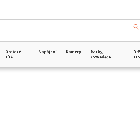
Načítám data...
Optické
Napájení
Kamery
Racky,
Drž
sítě
rozvaděče
sto