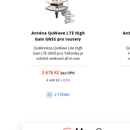
Anténa QuWave LTE High
Ant
Gain GNSS pro routery
Teltonika
QuWireless QuWave Lite High
Qu
Gain LTE GNSS pro Teltonika je
H
odolné venkovní all-in-one
o
anténní řešení , které spojuje
an
směrově nezávislou 5G/LTE
s
3 676
Kč
bez DPH
anténu , Wi-Fi anténu a aktivní
a
GPS anténu s instalačním
ant
4 448
Kč
s DPH
prostorem pro router Teltonika.
2 TÝDNY