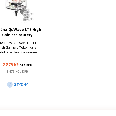
éna QuWave LTE High
Gain pro routery
Teltonika
Wireless QuWave Lite LTE
igh Gain pro Teltonika je
dolné venkovní all-in-one
ténní řešení , které spojuje
měrově nezávislou 5G/LTE
2 875
Kč
bez DPH
nténu , Wi-Fi anténu a GPS
énu s instalačním prostorem
3 479
Kč
s DPH
pro router Teltonika.
2 TÝDNY