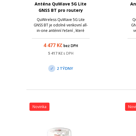
Anténa QuWave 5G Lite
An
GNSS BT pro routery
Teltonika
QuWireless QuWave 5G Lite
Q
GNSS BT je odolné venkovní all-
GN
in-one anténní řešení , které
v
spojuje směrově nezávislou
řeš
5G/LTE anténu , Wi-Fi anténu ,
nez
4 477
Kč
bez DPH
aktivní GPS anténu a Bluetooth
an
anténu s instalačním prostorem
i
5 417
Kč
s DPH
pro router Teltonika . Díky tomu
vzniká kompa...
2 TÝDNY
Novinka
Nov