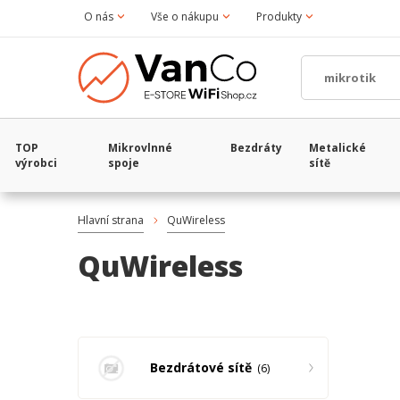
O nás
Vše o nákupu
Produkty
TOP
Mikrovlnné
Bezdráty
Metalické
výrobci
spoje
sítě
Hlavní strana
QuWireless
QuWireless
Bezdrátové sítě
6