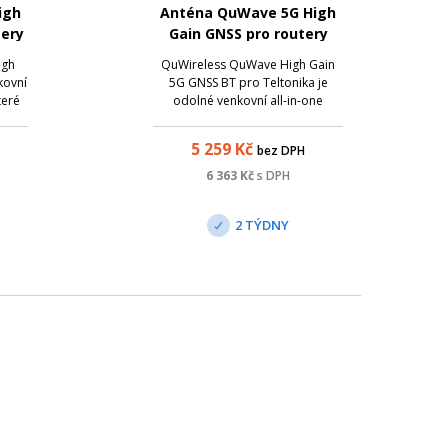
igh
Anténa QuWave 5G High
tery
Gain GNSS pro routery
Teltonika
igh
QuWireless QuWave High Gain
kovní
5G GNSS BT pro Teltonika je
teré
odolné venkovní all-in-one
lou
anténní řešení, které spojuje
u ,
směrově nezávislou 5G/LTE
5 259
Kč
bez DPH
ooth
anténu, Wi-Fi anténu a aktivní GPS
orem
anténu s instalačním prostorem
6 363
Kč
s DPH
pro router Teltonika.
2 TÝDNY