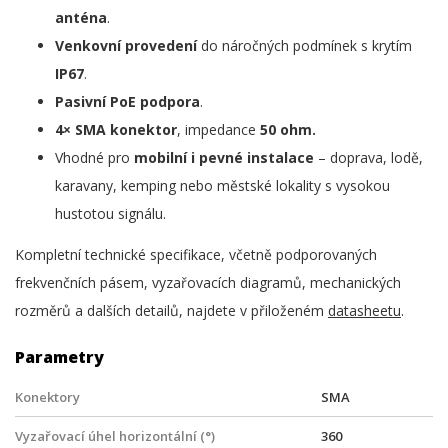
anténa
.
Venkovní provedení
do náročných podmínek s krytím
IP67
.
Pasivní PoE podpora
.
4× SMA konektor
, impedance
50 ohm.
Vhodné pro
mobilní i pevné instalace
– doprava, lodě,
karavany, kemping nebo městské lokality s vysokou
hustotou signálu.
Kompletní technické specifikace, včetně podporovaných
frekvenčních pásem, vyzařovacích diagramů, mechanických
rozměrů a dalších detailů, najdete v přiloženém
datasheetu
.
Parametry
Konektory
SMA
Vyzařovací úhel horizontální (°)
360