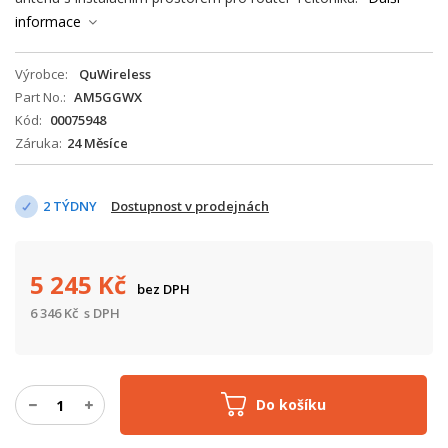
informace
Výrobce
QuWireless
Part No.
AM5GGWX
Kód
00075948
Záruka
24 Měsíce
2 TÝDNY
Dostupnost v prodejnách
5 245
Kč
bez DPH
6 346
Kč
s DPH
Do košíku