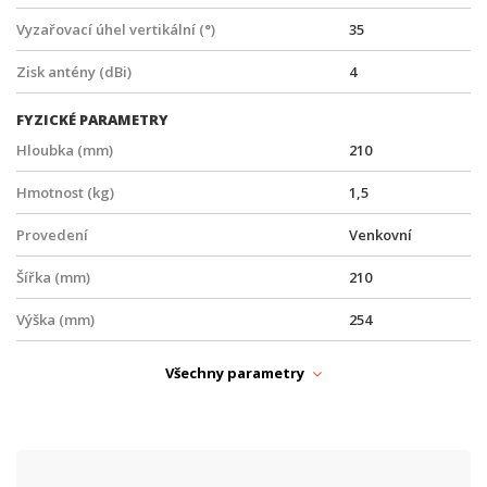
Vyzařovací úhel vertikální (°)
35
Zisk antény (dBi)
4
FYZICKÉ PARAMETRY
Hloubka (mm)
210
Hmotnost (kg)
1,5
Provedení
Venkovní
Šířka (mm)
210
Výška (mm)
254
PARAMETRY BEZDRÁT
Všechny parametry
MIMO
4x4
Typ antény
Všesměrová