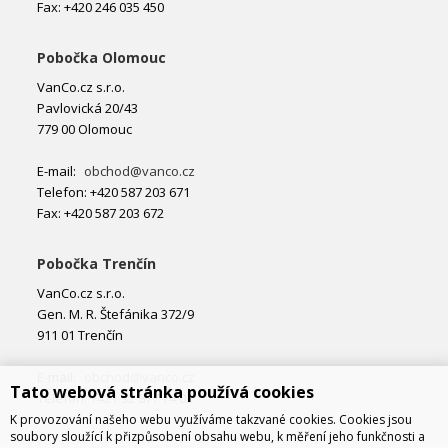
Fax: +420 246 035 450
Pobočka Olomouc
VanCo.cz s.r.o.
Pavlovická 20/43
779 00 Olomouc
E-mail:
obchod@vanco.cz
Telefon: +420 587 203 671
Fax: +420 587 203 672
Pobočka Trenčín
VanCo.cz s.r.o.
Gen. M. R. Štefánika 372/9
911 01 Trenčín
E-mail:
obchod@vanco.cz
Tato webová stránka používá cookies
Telefon: +421 32 877 74 02
K provozování našeho webu využíváme takzvané cookies. Cookies jsou
soubory sloužící k přizpůsobení obsahu webu, k měření jeho funkčnosti a