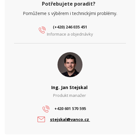
PROVEDENÍ
Potřebujete poradit?
Krytí IP
IP68
Pomůžeme s výběrem i technickými problémy.
(+420) 246 035 451
Informace a objednávky
Ing. Jan Stejskal
Produkt manažer
+420 601 570 595
stejskal@vanco.cz