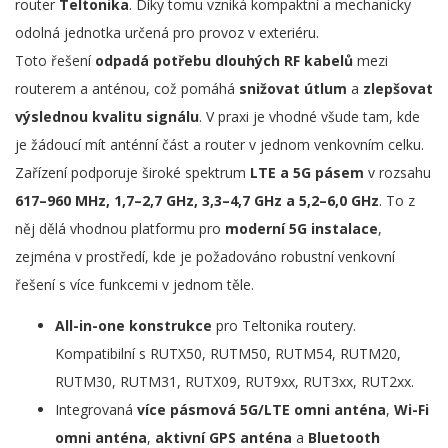
router
Teltonika
. Díky tomu vzniká kompaktní a mechanicky
odolná jednotka určená pro provoz v exteriéru.
Toto řešení
odpadá potřebu dlouhých RF kabelů
mezi
routerem a anténou, což pomáhá
snižovat útlum
a
zlepšovat
výslednou kvalitu signálu
. V praxi je vhodné všude tam, kde
je žádoucí mít anténní část a router v jednom venkovním celku.
Zařízení podporuje široké spektrum
LTE a 5G pásem
v rozsahu
617–960 MHz, 1,7–2,7 GHz, 3,3–4,7 GHz a 5,2–6,0 GHz
. To z
něj dělá vhodnou platformu pro
moderní 5G instalace
,
zejména v prostředí, kde je požadováno robustní venkovní
řešení s více funkcemi v jednom těle.
All-in-one konstrukce
pro Teltonika routery.
Kompatibilní s RUTX50, RUTM50, RUTM54, RUTM20,
RUTM30, RUTM31, RUTX09, RUT9xx, RUT3xx, RUT2xx.
Integrovaná
více pásmová 5G/LTE omni anténa
,
Wi-Fi
omni anténa
,
aktivní GPS anténa
a
Bluetooth