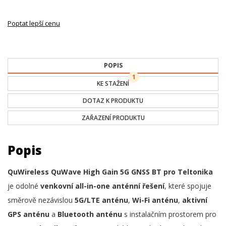
Poptat lepší cenu
POPIS
1
KE STAŽENÍ
DOTAZ K PRODUKTU
ZAŘAZENÍ PRODUKTU
Popis
QuWireless QuWave High Gain 5G GNSS BT pro Teltonika
je odolné
venkovní all-in-one anténní řešení
, které spojuje
směrově nezávislou
5G/LTE anténu
,
Wi-Fi anténu
,
aktivní
GPS anténu
a
Bluetooth anténu
s instalačním prostorem pro