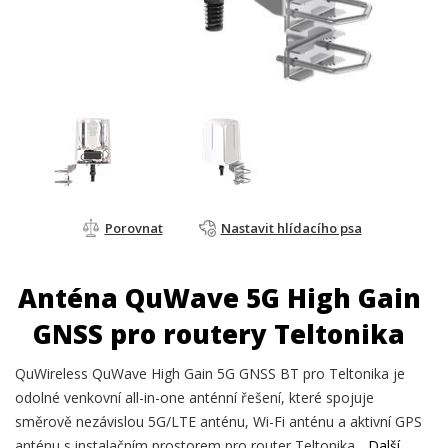
Porovnat
Nastavit hlídacího psa
Anténa QuWave 5G High Gain
GNSS pro routery Teltonika
QuWireless QuWave High Gain 5G GNSS BT pro Teltonika je
odolné venkovní all-in-one anténní řešení, které spojuje
směrově nezávislou 5G/LTE anténu, Wi-Fi anténu a aktivní GPS
anténu s instalačním prostorem pro router Teltonika.
Další