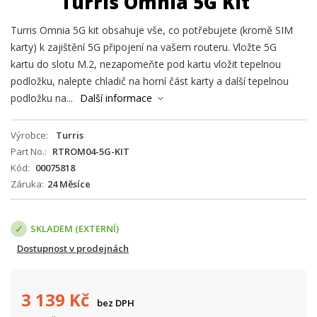
Turris Omnia 5G Kit
Turris Omnia 5G kit obsahuje vše, co potřebujete (kromě SIM
karty) k zajištění 5G připojení na vašem routeru. Vložte 5G
kartu do slotu M.2, nezapomeňte pod kartu vložit tepelnou
podložku, nalepte chladič na horní část karty a další tepelnou
podložku na...
Další informace
Výrobce
Turris
Part No.
RTROM04-5G-KIT
Kód
00075818
Záruka
24 Měsíce
SKLADEM (EXTERNÍ)
Dostupnost v prodejnách
3 139
Kč
bez DPH