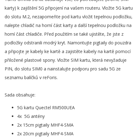
karty) k zajištění 5G připojení na vašem routeru. Vložte 5G kartu
do slotu M.2, nezapomeňte pod kartu vložit tepelnou podložku,
nalepte chladič na horní část karty a další tepelnou podložku na
horní část chladiče. Před použitím se také ujistěte, že jste z
podložky odstranili modrý kryt. Namontujte pigtaily do pouzdra
a připojte je kabely ke kartě a zajistěte kabely na kartě pomocí
přiložené plastové spony. Vložte SIM kartu, která nevyžaduje
PIN, do slotu SIM0 a nainstalujte podporu pro sadu 5G ze
seznamu balíčků v reForis.
Sada obsahuje:
5G kartu Quectel RM500UEA
4x 5G antény
2x 15cm pigtaily MHF4-SMA
2x 20cm pigtaily MHF4-SMA