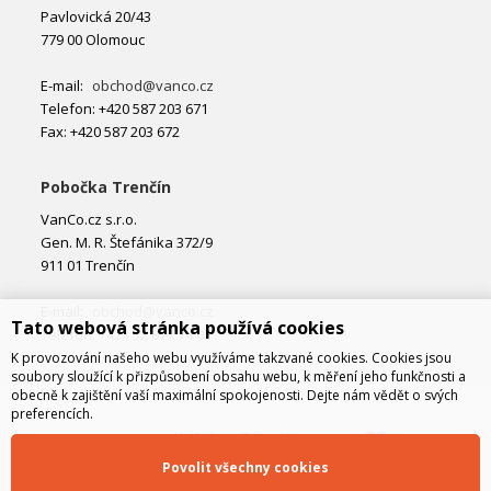
Pavlovická 20/43
779 00 Olomouc
E-mail:
obchod@vanco.cz
Telefon: +420 587 203 671
Fax: +420 587 203 672
Pobočka Trenčín
VanCo.cz s.r.o.
Gen. M. R. Štefánika 372/9
911 01 Trenčín
E-mail:
obchod@vanco.cz
Tato webová stránka používá cookies
Telefon: +421 32 877 74 02
K provozování našeho webu využíváme takzvané cookies. Cookies jsou
soubory sloužící k přizpůsobení obsahu webu, k měření jeho funkčnosti a
obecně k zajištění vaší maximální spokojenosti. Dejte nám vědět o svých
preferencích.
Povolit všechny cookies