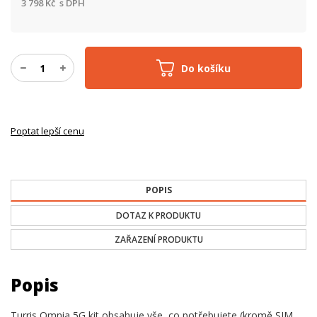
3 798
Kč
s DPH
Do košíku
Poptat lepší cenu
POPIS
DOTAZ K PRODUKTU
ZAŘAZENÍ PRODUKTU
Popis
Turris Omnia 5G kit obsahuje vše, co potřebujete (kromě SIM