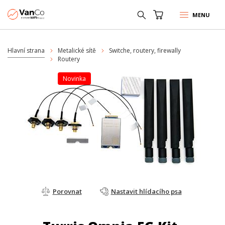
MENU
Hlavní strana
Metalické sítě
Switche, routery, firewally
Routery
Novinka
Porovnat
Nastavit hlídacího psa