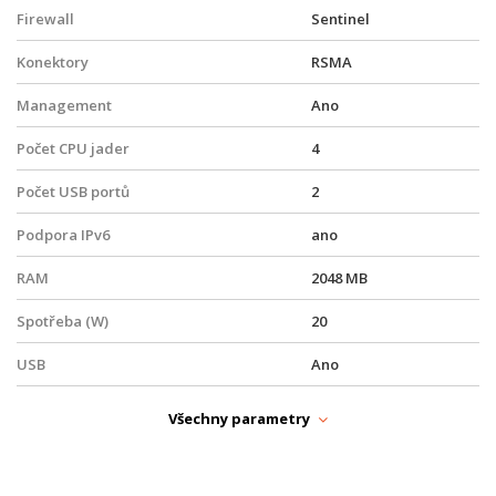
Firewall
Sentinel
Konektory
RSMA
Management
Ano
Počet CPU jader
4
Počet USB portů
2
Podpora IPv6
ano
RAM
2048 MB
Spotřeba (W)
20
USB
Ano
FYZICKÉ PARAMETRY
Všechny parametry
Hloubka (mm)
241
Hmotnost (kg)
1,750