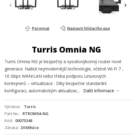
‹
›
Porovnat
Nastavit hlídacího psa
Turris Omnia NG
Turris Omnia NG je bezpečný a vysokovýkonný router nové
generace. Nabízí nejmodernější technologie, včetně Wi-Fi 7 ,
10 Gbps WAN/LAN nebo třeba podporu Linuxových
kontejnerů – virtualizace . Díky bezpečné standardní
konfiguraci, automatickým aktualizac...
Další informace
Výrobce
Turris
Part No.
RTROM04-NG
Kód
00075348
Záruka
24 Měsíce