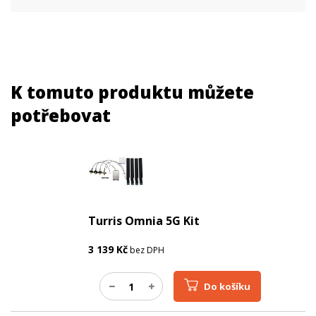
WiFi Standardy
WiFi 7
PARAMETRY ETHERNET
Gigabit LAN
ano
Rychlost LAN portů
2,5 Gbps
K tomuto produktu můžete
potřebovat
PARAMETRY NAPÁJENÍ
Napájení
DC
PARAMETRY OPTIKA
Optické rozhraní
10 Gbps
Turris Omnia 5G Kit
3 139
Kč
bez DPH
Do košíku