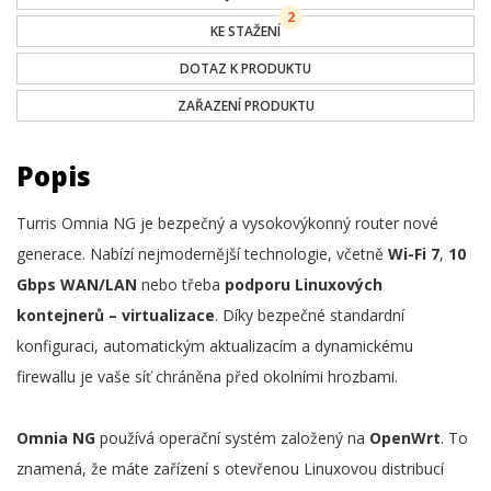
2
KE STAŽENÍ
DOTAZ K PRODUKTU
ZAŘAZENÍ PRODUKTU
Popis
Turris Omnia NG je bezpečný a vysokovýkonný router nové
generace. Nabízí nejmodernější technologie, včetně
Wi-Fi 7
,
10
Gbps WAN/LAN
nebo třeba
podporu Linuxových
kontejnerů – virtualizace
. Díky bezpečné standardní
konfiguraci, automatickým aktualizacím a dynamickému
firewallu je vaše síť chráněna před okolními hrozbami.
Omnia NG
používá operační systém založený na
OpenWrt
. To
znamená, že máte zařízení s otevřenou Linuxovou distribucí