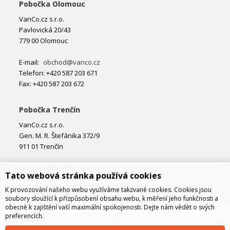
Pobočka Olomouc
VanCo.cz s.r.o.
Pavlovická 20/43
779 00 Olomouc
E-mail:
obchod@vanco.cz
Telefon: +420 587 203 671
Fax: +420 587 203 672
Pobočka Trenčín
VanCo.cz s.r.o.
Gen. M. R. Štefánika 372/9
911 01 Trenčín
E-mail:
obchod@vanco.cz
Tato webová stránka používá cookies
Telefon: +421 32 877 74 02
K provozování našeho webu využíváme takzvané cookies. Cookies jsou
soubory sloužící k přizpůsobení obsahu webu, k měření jeho funkčnosti a
obecně k zajištění vaší maximální spokojenosti. Dejte nám vědět o svých
preferencích.