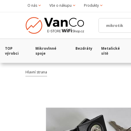
O nás
Vše o nákupu
Produkty
TOP
Mikrovlnné
Bezdráty
Metalické
výrobci
spoje
sítě
Hlavní strana