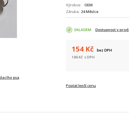
Výrobce
OEM
Záruka
24 Měsíce
SKLADEM
Dostupnost v prod
154
Kč
bez DPH
186
Kč
s DPH
ídacího psa
Poptat lepší cenu