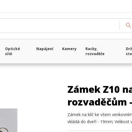
Optické
Napájení
Kamery
Racky,
Drž
sítě
rozvaděče
sto
Zámek Z10 na
rozvaděčům -
Zámek na klíč ke všem venkovní
vkládá do dveří - 19mm; Velikost 