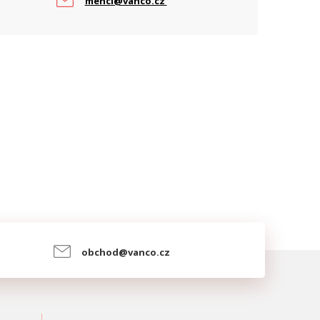
mencl@vanco.cz
obchod@vanco.cz