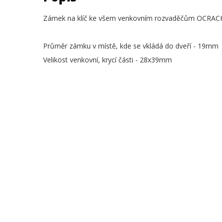
Zámek na klíč ke všem venkovním rozvaděčům OCRAC
Průměr zámku v místě, kde se vkládá do dveří - 19mm
Velikost venkovní, krycí části - 28x39mm