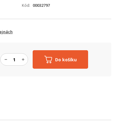
Kód
00032797
ejnách
Do košíku