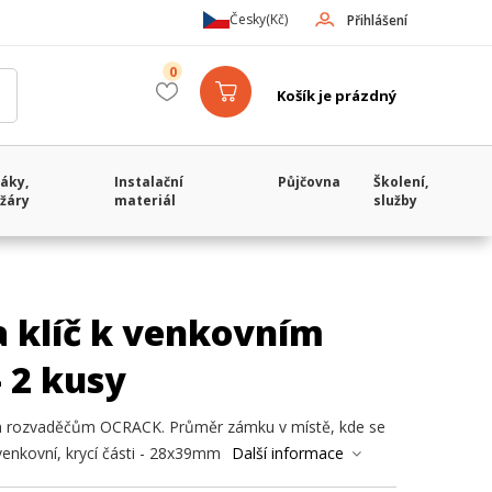
Česky
(Kč)
Přihlášení
0
Košík je prázdný
áky,
Instalační
Půjčovna
Školení,
žáry
materiál
služby
 klíč k venkovním
 2 kusy
m rozvaděčům OCRACK. Průměr zámku v místě, kde se
venkovní, krycí části - 28x39mm
Další informace