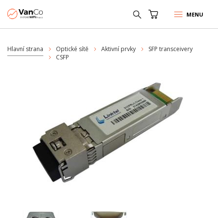
MENU
Hlavní strana
Optické sítě
Aktivní prvky
SFP transceivery
CSFP