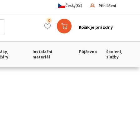
Česky
(Kč)
Přihlášení
0
Košík je prázdný
áky,
Instalační
Půjčovna
Školení,
žáry
materiál
služby