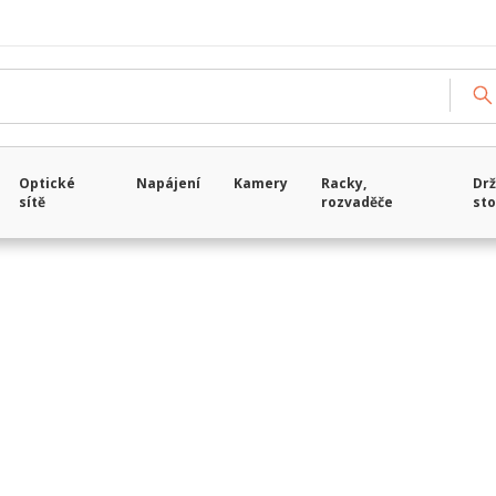
Načítám data...
Optické
Napájení
Kamery
Racky,
Drž
sítě
rozvaděče
sto