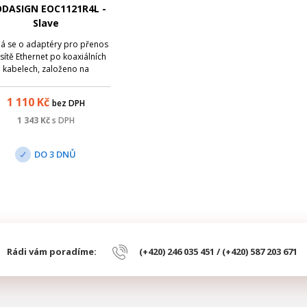
DASIGN EOC1121R4L -
Slave
á se o adaptéry pro přenos
 sítě Ethernet po koaxiálních
kabelech, založeno na
hnologii HomePlugAV, která
zí velký dosah (700-1500m),
1 110
Kč
bez DPH
ou rychlost (fyzická rychlost
 600Mb/s, rychlost na MAC
1 343
Kč
s DPH
tvě 350Mb/s), odolnost vůči
rušení a pr...
DO 3 DNŮ
Rádi vám poradíme:
(+420) 246 035 451 / (+420) 587 203 671