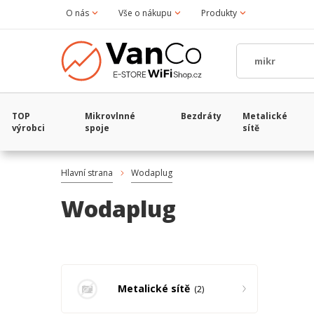
O nás
Vše o nákupu
Produkty
TOP
Mikrovlnné
Bezdráty
Metalické
výrobci
spoje
sítě
Hlavní strana
Wodaplug
Wodaplug
Metalické sítě
2