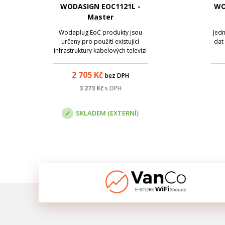
WODASIGN EOC1121L -
WO
Master
Wodaplug EoC produkty jsou
Jedn
určeny pro použití existující
dat
infrastruktury kabelových televizí
(CATV/STA) pro sdílení přístupu k
tec
Internetu či k vysokorychlostnímu
nabí
2 705
Kč
bez DPH
přenosu dat - broadband. K
velk
přenosu datového signálu a
až
3 273
Kč
s DPH
existující CATV (i satelitní TV)
vrs
dochá...
SKLADEM (EXTERNÍ)