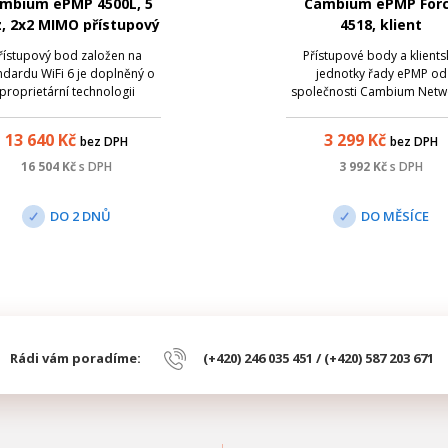
mbium ePMP 4500L, 5
Cambium ePMP For
, 2x2 MIMO přístupový
4518, klient
bod
řístupový bod založen na
Přístupové body a klients
ndardu WiFi 6 je doplněný o
jednotky řady ePMP od
proprietární technologii
společnosti Cambium Netw
bium pro ještě vyšší výkon.
jsou dnes považovány za e
víc podporuje připojení až
co do propustnosti, odoln
13 640
Kč
3 299
Kč
bez DPH
bez DPH
120 klientských jednotek
proti rušení a spolehlivosti
najednou.
provozování přístupových sí
16 504
Kč
s DPH
3 992
Kč
s DPH
pásmu 5 GHz. Řada ePMP 
tak poskytuje jednu...
DO 2 DNŮ
DO MĚSÍCE
Rádi vám poradíme:
(+420) 246 035 451 / (+420) 587 203 671