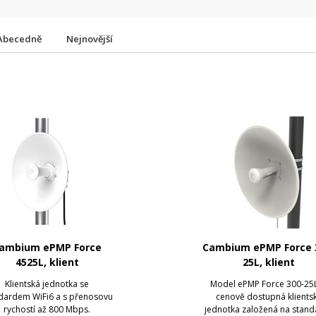
Abecedně
Nejnovější
ambium ePMP Force
Cambium ePMP Force 
4525L, klient
25L, klient
Klientská jednotka se
Model ePMP Force 300-25L
dardem WiFi6 a s přenosovu
cenově dostupná klients
rychostí až 800 Mbps.
jednotka založená na stan