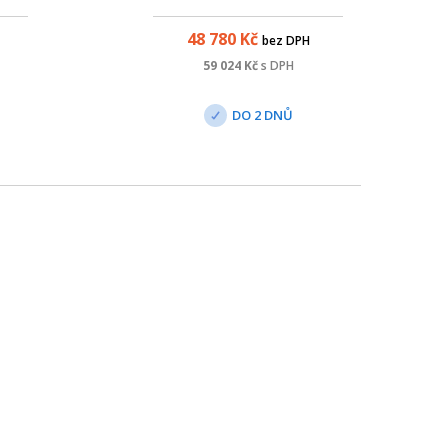
skou
nabízí rychlost až 4 Gbps.
s a
48 780
Kč
bez DPH
i.
59 024
Kč
s DPH
DO 2 DNŮ