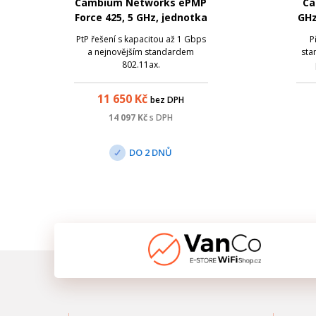
Cambium Networks ePMP
Ca
Force 425, 5 GHz, jednotka
GHz
PtP spoje
PtP řešení s kapacitou až 1 Gbps
P
a nejnovějším standardem
sta
802.11ax.
Cam
Na
11 650
Kč
bez DPH
14 097
Kč
s DPH
DO 2 DNŮ