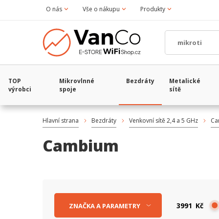
O nás
Vše o nákupu
Produkty
TOP
Mikrovlnné
Bezdráty
Metalické
výrobci
spoje
sítě
Hlavní strana
Bezdráty
Venkovní sítě 2,4 a 5 GHz
Ca
Cambium
Kč
ZNAČKA
A
PARAMETRY