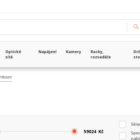
Načítám data...
Optické
Napájení
Kamery
Racky,
Drž
sítě
rozvaděče
sto
mbium
Skl
Kč
Spec
nabí