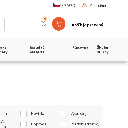
Česky
(Kč)
Přihlášení
0
Košík je prázdný
áky,
Instalační
Půjčovna
Školení,
žáry
materiál
služby
adem
Novinka
Výprodej
iální
Doprodej
Předobjednávky
dka