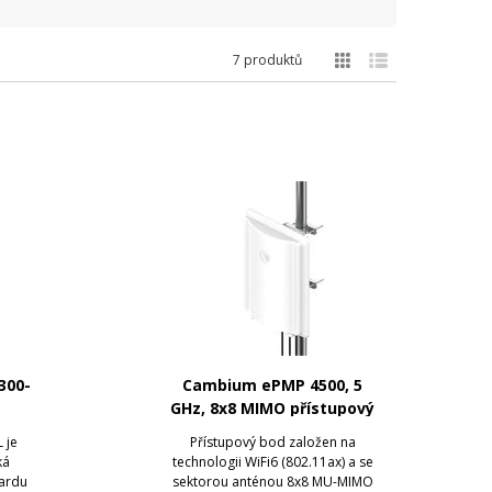
7 produktů
300-
Cambium ePMP 4500, 5
GHz, 8x8 MIMO přístupový
bod
 je
Přístupový bod založen na
ká
technologii WiFi6 (802.11ax) a se
dardu
sektorou anténou 8x8 MU-MIMO