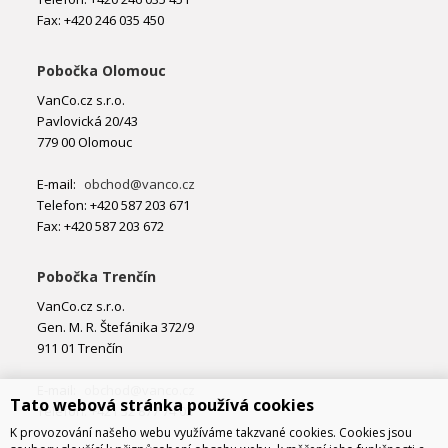
Fax: +420 246 035 450
Pobočka Olomouc
VanCo.cz s.r.o.
Pavlovická 20/43
779 00 Olomouc
E-mail:
obchod@vanco.cz
Telefon: +420 587 203 671
Fax: +420 587 203 672
Pobočka Trenčín
VanCo.cz s.r.o.
Gen. M. R. Štefánika 372/9
911 01 Trenčín
E-mail:
obchod@vanco.cz
Tato webová stránka používá cookies
Telefon: +421 32 877 74 02
K provozování našeho webu využíváme takzvané cookies. Cookies jsou