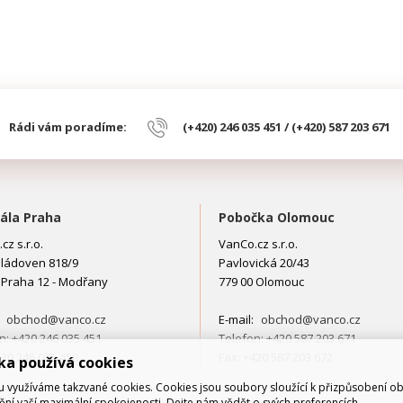
Rádi vám poradíme:
(+420) 246 035 451 / (+420) 587 203 671
ála Praha
Pobočka Olomouc
cz s.r.o.
VanCo.cz s.r.o.
ládoven 818/9
Pavlovická 20/43
 Praha 12 - Modřany
779 00 Olomouc
:
obchod@vanco.cz
E-mail:
obchod@vanco.cz
n: +420 246 035 451
Telefon: +420 587 203 671
420 246 035 450
Fax: +420 587 203 672
ka používá cookies
využíváme takzvané cookies. Cookies jsou soubory sloužící k přizpůsobení o
tění vaší maximální spokojenosti. Dejte nám vědět o svých preferencích.