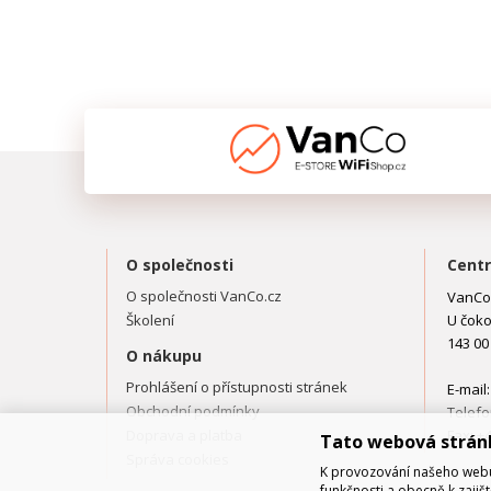
O společnosti
Centr
O společnosti VanCo.cz
VanCo.
Školení
U čoko
143 00
O nákupu
Prohlášení o přístupnosti stránek
E-mail
Obchodní podmínky
Telefo
Doprava a platba
Fax: +
Tato webová strán
Správa cookies
K provozování našeho webu 
funkčnosti a obecně k zajiš