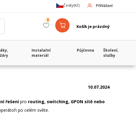
Česky
(Kč)
Přihlášení
0
Košík je prázdný
áky,
Instalační
Půjčovna
Školení,
žáry
materiál
služby
10.07.2024
ní řešení
pro
routing, switching, GPON sítě nebo
 operátoři po celém světe.