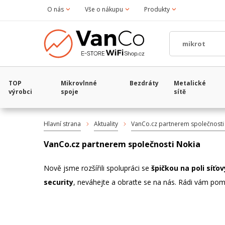
O nás
Vše o nákupu
Produkty
TOP
Mikrovlnné
Bezdráty
Metalické
výrobci
spoje
sítě
Hlavní strana
Aktuality
VanCo.cz partnerem společnosti
VanCo.cz partnerem společnosti Nokia
Nově jsme rozšířili spolupráci se
špičkou na poli síťo
security
, neváhejte a obraťte se na nás. Rádi vám
pom