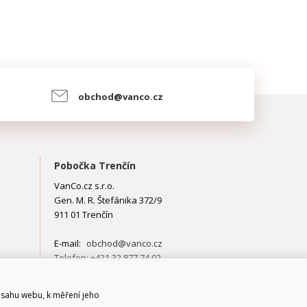
obchod@vanco.cz
Pobočka Trenčín
VanCo.cz s.r.o.
Gen. M. R. Štefánika 372/9
911 01 Trenčín
E-mail:
obchod@vanco.cz
Telefon: +421 32 877 74 02
bsahu webu, k měření jeho