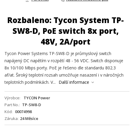
Rozbaleno: Tycon System TP-
SW8-D, PoE switch 8x port,
48V, 2A/port
Tycon Power Systems TP-SW8-D je průmyslový switch
napájený DC napětím v rozpětí 48 - 56 VDC. Switch disponuje
8x 10/100 Mbps porty. PoE je řešeno dle standardu 802.3
af/at. Široký teplotní rozsah umožňuje nasazení i v náročných
teplotních podmínkách. V...
Další informace
Výrobce
TYCON Power
Part No.
TP-SW8-D
Kód
00074998
Záruka
24 Měsíce