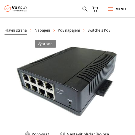
MENU
Hlavní strana
Napájení
PoE napájení
Switche s PoE
Výprodej
Porovnat
Nastavit hlídacího psa