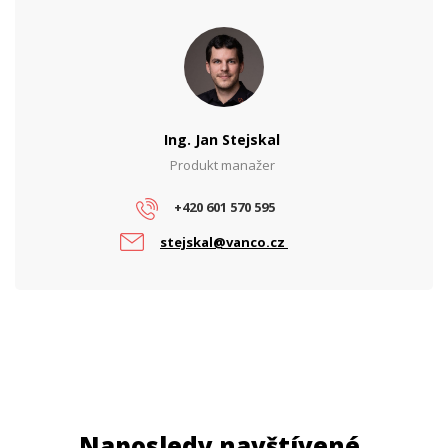
Ing. Jan Stejskal
Produkt manažer
+420 601 570 595
stejskal@vanco.cz
Naposledy navštívené