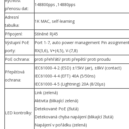
Rychlost
148800pps ,14880pps
přenosu dat:
Adresní
1K MAC, self-learning
tabulka:
Připojení:
Stíněné RJ45
Výstupní PoE
Port 1-7, auto power management Pin assignment:
porty:
RX(3,6), V+(4,5), V-(7,8)
PoE ochrana:
proti přehřátí/ proti přepětí/ proti proudu
IEC61000-4-2 (ESD) ±15kV (air), ±8kV (contact)
Přepěťová
IEC61000-4-4 (EFT) 40A (5/50ns)
ochrana:
IEC61000-4-5 (Lightning) 20A (8/20µs)
Link (zelená)
Aktivita (blikající zelená)
Detekované PoE (žlutá)
LED kontrolky:
Detekovaná chyba napájení (blikající žlutá)
Napájení v pořádku (zelená)