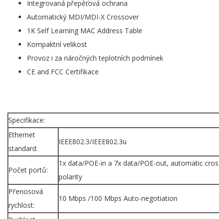
Integrovaná přepěťová ochrana
Automatický MDI/MDI-X Crossover
1K Self Learning MAC Address Table
Kompaktní velikost
Provoz i za náročných teplotních podmínek
CE and FCC Certifikace
Specifikace:
Ethernet
IEEE802.3/IEEE802.3u
standard:
1x data/POE-in a 7x data/POE-out, automatic cro
Počet portů:
polarity
Přenosová
10 Mbps /100 Mbps Auto-negotiation
rychlost: