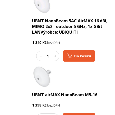
UBNT NanoBeam 5AC AirMAX 16 dBi,
MIMO 2x2 - outdoor 5 GHz, 1x GBit
LANVýrobce: UBIQUITI
1 840
Kč
bez DPH
Do košíku
UBNT airMAX NanoBeam M5-16
1 398
Kč
bez DPH