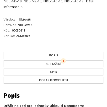
NBE-M5-19; NBE-M2-13; NBE-5AC-16; NBE-5AC-19
Další
informace
Výrobce
Ubiquiti
Part No.
NBE-WMK
Kód
00030811
Záruka
24 Měsíce
POPIS
1
KE STAŽENÍ
GPSR
DOTAZ K PRODUKTU
Popis
Držák na zeď pro jednotky Ubiquiti NanoBeam: