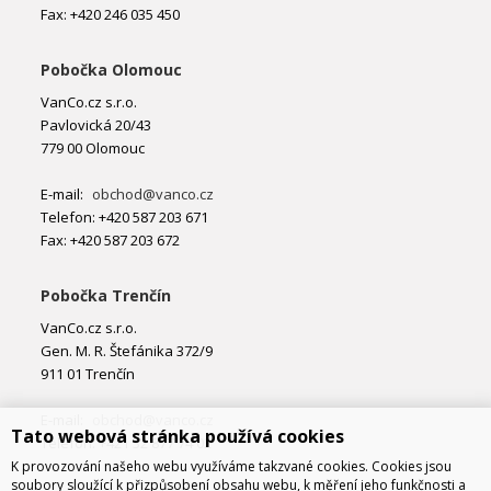
Fax: +420 246 035 450
Pobočka Olomouc
VanCo.cz s.r.o.
Pavlovická 20/43
779 00 Olomouc
E-mail:
obchod@vanco.cz
Telefon: +420 587 203 671
Fax: +420 587 203 672
Pobočka Trenčín
VanCo.cz s.r.o.
Gen. M. R. Štefánika 372/9
911 01 Trenčín
E-mail:
obchod@vanco.cz
Tato webová stránka používá cookies
Telefon: +421 32 877 74 02
K provozování našeho webu využíváme takzvané cookies. Cookies jsou
soubory sloužící k přizpůsobení obsahu webu, k měření jeho funkčnosti a