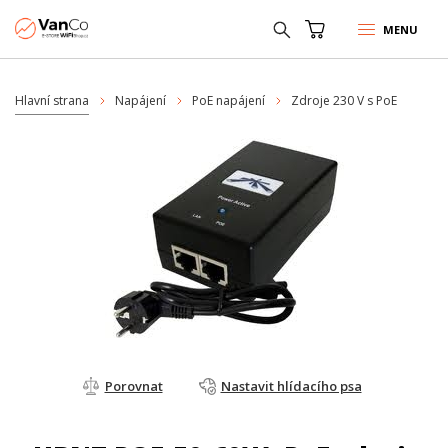
MENU
Hlavní strana
Napájení
PoE napájení
Zdroje 230 V s PoE
Porovnat
Nastavit hlídacího psa