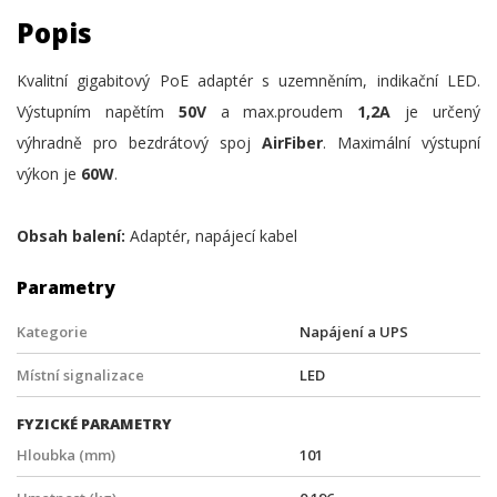
Popis
Kvalitní gigabitový PoE adaptér s uzemněním, indikační LED.
Výstupním napětím
50V
a max.proudem
1,2A
je určený
výhradně pro bezdrátový spoj
AirFiber
. Maximální výstupní
výkon je
60W
.
Obsah balení:
Adaptér, napájecí kabel
Parametry
Kategorie
Napájení a UPS
Místní signalizace
LED
FYZICKÉ PARAMETRY
Hloubka (mm)
101