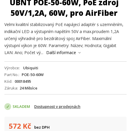
UBNT POE-50-60W, PoE zdroj
50V/1,2A, 60W, pro AirFiber
Velmi kvalitní stabilizovaný PoE napájecí adaptér s uzemněním,
indikační LED a výstupním napětím 50V a max.proudem 1,2A
určený výhradně pro bezdrátový spoj AirFiber. Maximální
výstupní výkon je 60W. Parametry: Název; Hodnota; Gigabit
LAN: Ano; Počet vý...
Další informace
Výrobce
Ubiquiti
Part No.
POE-50-60W
Kód
00018495
Záruka
24 Měsíce
SKLADEM
Dostupnost v prodejnách
572
Kč
bez DPH