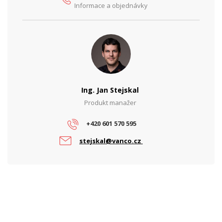
Ochrana proti zkratu
Ano
Informace a objednávky
Vstupní napětí (V)
230
Výstupní napětí (V)
50
Výstupní proud (A)
1,2
Výstupní výkon (W)
60
Ing. Jan Stejskal
PARAMETRY POE
Produkt manažer
Počet PoE portů
1
+420 601 570 595
PoE standard
Pasivní
stejskal@vanco.cz