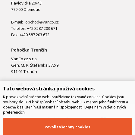
Pavlovická 20/43
779 00 Olomouc
E-mail:
obchod@vanco.cz
Telefon: +420 587 203 671
Fax: +420 587 203 672
Pobočka Trenčín
VanCo.cz s.r.o.
Gen. M. R. Štefánika 372/9
911 01 Trenčín
E-mail:
obchod@vanco.cz
Tato webová stránka používá cookies
Telefon: +421 32 877 74 02
K provozování našeho webu využíváme takzvané cookies. Cookies jsou
soubory sloužící k přizpůsobení obsahu webu, k měření jeho funkčnosti a
obecně k zajištění vaší maximální spokojenosti. Dejte nám vědět o svých
preferencích.
Povolit všechny cookies