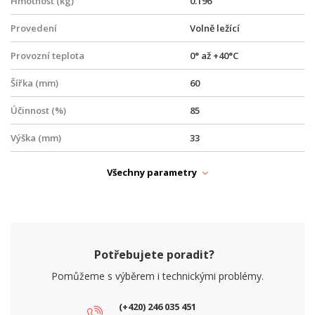
Hmotnost (kg)
0.196
Provedení
Volně ležící
Provozní teplota
0° až +40°C
Šířka (mm)
60
Účinnost (%)
85
Výška (mm)
33
NAPÁJENÍ
Všechny parametry
PoE
Ano
Typ zdroje
PoE
PARAMETRY ETHERNET
Potřebujete poradit?
Síťové rozhraní (Mbps)
10/100/1000
Pomůžeme s výběrem i technickými problémy.
PARAMETRY NAPÁJENÍ
(+420) 246 035 451