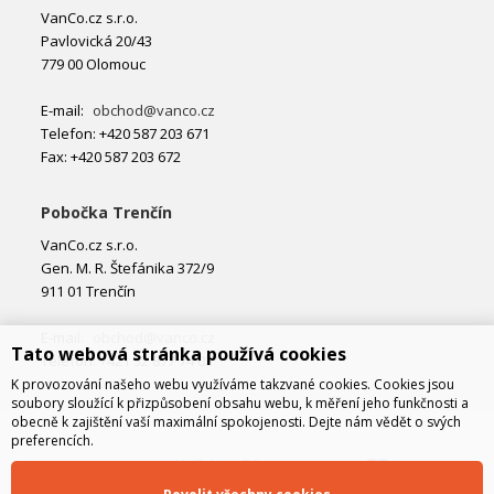
VanCo.cz s.r.o.
Pavlovická 20/43
779 00 Olomouc
E-mail:
obchod@vanco.cz
Telefon: +420 587 203 671
Fax: +420 587 203 672
Pobočka Trenčín
VanCo.cz s.r.o.
Gen. M. R. Štefánika 372/9
911 01 Trenčín
E-mail:
obchod@vanco.cz
Tato webová stránka používá cookies
Telefon: +421 32 877 74 02
K provozování našeho webu využíváme takzvané cookies. Cookies jsou
soubory sloužící k přizpůsobení obsahu webu, k měření jeho funkčnosti a
obecně k zajištění vaší maximální spokojenosti. Dejte nám vědět o svých
preferencích.