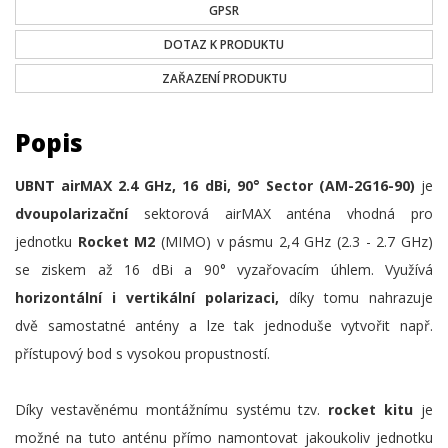
GPSR
DOTAZ K PRODUKTU
ZAŘAZENÍ PRODUKTU
Popis
UBNT airMAX 2.4 GHz, 16 dBi, 90° Sector (AM-2G16-90)
je
dvoupolarizační
sektorová airMAX anténa vhodná pro
jednotku
Rocket M2
(MIMO) v pásmu 2,4 GHz (2.3 - 2.7 GHz)
se ziskem až 16 dBi a 90° vyzařovacím úhlem. Využívá
horizontální i vertikální polarizaci,
díky tomu nahrazuje
dvě samostatné antény a lze tak jednoduše vytvořit např.
přístupový bod s vysokou propustností.
Díky vestavěnému montážnímu systému tzv.
rocket kitu
je
možné na tuto anténu přímo namontovat jakoukoliv jednotku