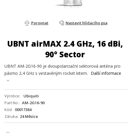
Porovnat
Nastavit hlídacího psa
UBNT airMAX 2.4 GHz, 16 dBi,
90° Sector
UBNT AM-2G16-90 je dvoupolarizační sektorová anténa pro
pásmo 2,4 GHz s vestavěným rocket kitem.
Další informace
Výrobce
Ubiquiti
Part No.
AM-2G16-90
Kód
00017384
Záruka
24 Měsíce