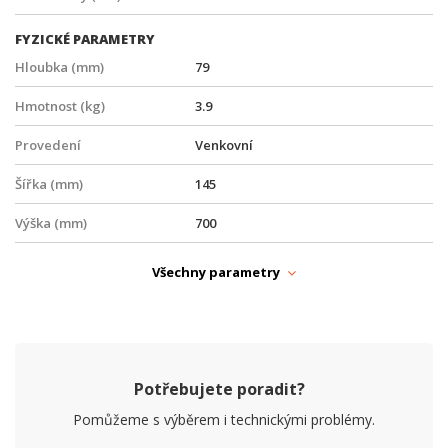
FYZICKÉ PARAMETRY
Hloubka (mm)
79
Hmotnost (kg)
3.9
Provedení
Venkovní
Šířka (mm)
145
Výška (mm)
700
PARAMETRY BEZDRÁT
Všechny parametry
Frekvence
2,4 GHz
MIMO
2x2
Typ antény
Sektorová
Potřebujete poradit?
Pomůžeme s výběrem i technickými problémy.